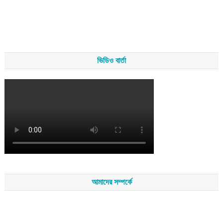
ভিডিও বার্তা
আমাদের সম্পর্কে
সম্পাদকমন্ডলীর সভাপতি - শেখ মহব্বত
সম্পাদক - এ এইচ এম ফিরুজ আলী