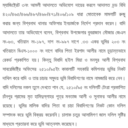
ম্যাজিষ্ট্রেট ৩নং আমলী আদালতে অভিযোগ দায়ের করলে আদালত দন্ড বিধি
৪২০/৪৬৫/৪৬৬/৪৬৭/৪৬৮/৪৭১/৪০৬/১০৯ ধারা মোতাবেক মামলাটি রুজু
করার জন্য বিশ্বনাথ থানার অফিসার ইনচার্জকে নির্দেশ প্রদান করেন। বাদি
আদালতে তার অভিযোগে বলেন, বিশ্বনাথ উপজেলার বুবরাজান মৌজার জেএল
নং-৬৩, খতিয়ান নং-১৯৭, দাগ নং-৯৯৭ দাগে .৩৩ একর ভুমির ২০৩ নং
খতিয়ানে বিএস-১০০০ নং দাগে বাদির পিতা ইরশাদ আলীর নামে চুড়ান্তভাবে
রেকর্ড প্রকাশিত হয়। কিন্তু বিবাদি ছইল মিয়া ও মনসুর আলী বিশ্বনাথ
সাবরেজিষ্ট্রি অফিসের ২৫১০/৯৫ইং কাবালাটি সহকারি কমিশনার ভুমির নিকট
দাখিল করে বাদি ও তার চাচার সমুদয় ভুমি বিবাদিগণের নামে নামজারি করে নেন।
বাদি দলিলের নকল তুলে দেখতে পান যে, ২৫১০/৯৫ নং দলিলটি টেংরা প্রকাশিত
চাঁনপুর গ্রামের মৃত হামিদুল্লাহর পুত্র মনতাজ আলী ও সুনাফর আলীর নামে
রয়েছে। ভুমির মালিক বাদির পিতা বা চাচা বিবাদিগণের নিকট কোন দলিল
সম্পাদক করে ভুমি বিক্রয় করেননি। চালাক চতুর আসামিগণ জাল দলিল সৃষ্টির
মাধ্যমে প্রতারনা করে ভুমি আত্নসাৎ করেছেন।