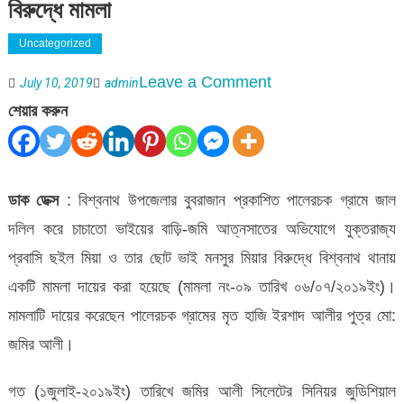
বিরুদ্ধে মামলা
Uncategorized
on
Leave a Comment
July 10, 2019
admin
বিশ্বনাথে
শেয়ার করুন
জাল
দলিল
করে
ডাক ডেক্স
: বিশ্বনাথ উপজেলার বুবরাজান প্রকাশিত পালেরচক গ্রামে জাল
ভুমি
দলিল করে চাচাতো ভাইয়ের বাড়ি-জমি আত্নসাতের অভিযোগে যুক্তরাজ্য
আত্নসাৎ-
প্রবাসি ছইল মিয়া ও তার ছোট ভাই মনসুর মিয়ার বিরুদ্ধে বিশ্বনাথ থানায়
প্রবাসীর
একটি মামলা দায়ের করা হয়েছে (মামলা নং-০৯ তারিখ ০৬/০৭/২০১৯ইং)।
বিরুদ্ধে
মামলাটি দায়ের করেছেন পালেরচক গ্রামের মৃত হাজি ইরশাদ আলীর পুত্র মো:
মামলা
জমির আলী।
গত (১জুলাই-২০১৯ইং) তারিখে জমির আলী সিলেটের সিনিয়র জুডিশিয়াল