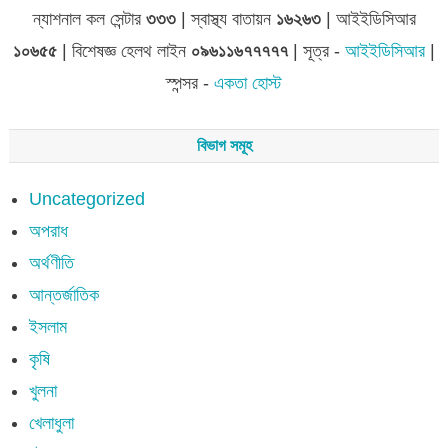
ন্যাশনাল কল সেন্টার
৩৩৩
| স্বাস্থ্য বাতায়ন
১৬২৬৩
| আইইডিসিআর
১০৬৫৫
| বিশেষজ্ঞ হেলথ লাইন
০৯৬১১৬৭৭৭৭৭
| সূত্র -
আইইডিসিআর
|
স্পন্সর -
একতা হোস্ট
বিভাগ সমূহ
Uncategorized
অপরাধ
অর্থণীতি
আন্তর্জাতিক
ইসলাম
কৃষি
খুলনা
খেলাধুলা