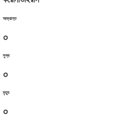
আক্রান্ত
০
সুস্থ
০
মৃত্যু
০
জেলা সমূহের তথ্য