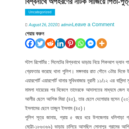
বিশ্বনাথে অপহরণের নাটক সাজিয়ে পিতা-পুত্
Uncategorized
on
Leave a Comment
August 26, 2020
admin
বিশ্বনাথে
শেয়ার করুন
অপহরণে
নাটক
সাজিয়ে
স্টাপ রিপোর্টার : সিলেটের বিশ্বনাথে ভাড়ায় নিয়ে পিকআপ ভ্যান
পিতা-
গ্রেফতার করেছে থানা পুলিশ। মঙ্গলবার রাত পৌনে ৩টার দিক
পুত্র
এয়ারপোর্ট এয়ারপোর্ট থানার সুবিধবাজার নুরানী ১১/১২ এর বাসিন
কারাগারে
মামলা দায়েরের পর বিকেলে তাদেরকে আদালতের মাধ্যমে জেল 
আলীর ছেলে আশিক মিয়া (৪৫), তার ছেলে দেলোয়ার হুসেন (২৩) ও জ
ইসলামের ছেলে তাজুল ইসলাম (৪৫)।
পুলিশ সূত্র জানায়, প্রায় ৫ বছর ধরে উপজেলার ধলিপাড়া গ
মেট্টো-১৮৬৩৬৯) ভাড়ায় চালিয়ে আসছিল সোনাপুর গ্রামের আশ