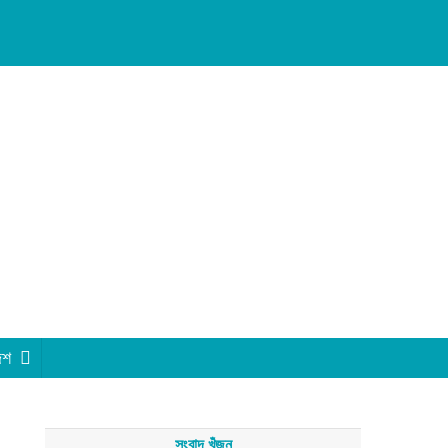
েশ
সংবাদ খুঁজুন