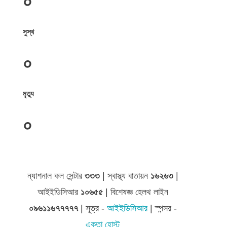
০
সুস্থ
০
মৃত্যু
০
জেলা সমূহের তথ্য
ন্যাশনাল কল সেন্টার
৩৩৩
| স্বাস্থ্য বাতায়ন
১৬২৬৩
|
আইইডিসিআর
১০৬৫৫
| বিশেষজ্ঞ হেলথ লাইন
০৯৬১১৬৭৭৭৭৭
| সূত্র -
আইইডিসিআর
| স্পন্সর -
একতা হোস্ট