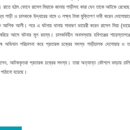
য়। রাতে হঠাৎ ফোনে রাসেল মিয়াকে জানায় গাড়ীসহ কারা যেন তাকে আটকে রেখেছ
ে গাড়ী ও চালককে উদ্ধারের নামে ৩ লক্ষ্য টাকা মুক্তিপণ দাবী করেন দোলোয়ার
রক আশিক আলী। পরে এ ঘটনায় থানায় সাধারণ ডায়েরী করেন রাসেল মিয়া (ডায়ে
রিয়ে আসে ঘটনার মূল রহস্য। চালকবিহীন অবসস্থায় হবিগঞ্জের শায়েস্তাগঞ্জ
ষ অভিযান পরিচালনা করে প্রতারক চক্রের সদস্য গাড়ীচালক দেলোয়ার ও ত
া বলেন, আটককৃতরা প্রতারক চক্রের সদস্য। তারা অত্যান্ত কৌশলে ভাড়ায় চাল
ে পাঠানো হয়েছে।
ের বৃক্ষ রোপন