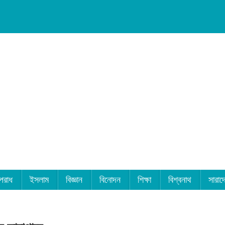
পরাধ
ইসলাম
বিজ্ঞান
বিনোদন
শিক্ষা
বিশ্বনাথ
সারাদ