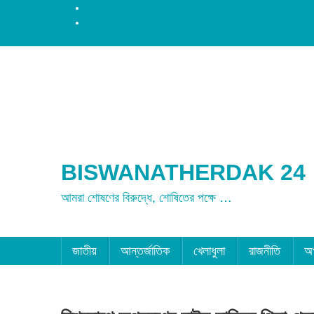
রংপুর
ময়মনসিংহ
BISWANATHERDAK 24
আমরা শোষণের বিরুদ্ধে, শোষিতের পক্ষে …
জাতীয়
আন্তর্জাতিক
খেলাধুলা
রাজনীতি
অ