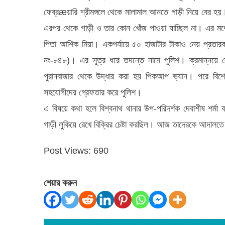
ফেব্রæয়ারি শ্রীমঙ্গলে থেকে মালামাল আনতে গাড়ী নিয়ে বের হ
এরপর থেকে গাড়ী ও তার কোন খোঁজ পাওয়া যাচ্ছিল না। এর মধ্য
পিতা আশিক মিয়া। একপর্যায়ে ৫০ হাজাটার টাকাও নেয় প্রতা
নং-৮৪৮)। এর সূত্র ধরে তদন্তে নামে পুলিশ। ক্রমান্নয়ে বে
পুরানবাজার থেকে উদ্ধার করা হয় পিকআপ ভ্যান। পরে বিশে
সহযোগীদের গ্রেফতার করে পুলিশ।
এ বিষয়ে কথা হলে বিশ্বনাথ থানার উপ-পরিদর্শক দেবাশীষ শর্ম
গাড়ী লুকিয়ে রেখে বিক্রির চেষ্টা করছিল। আজ তাদেরকে আদালত
Post Views:
690
শেয়ার করুন
বিশ্বনাথে আনোয়ারুজ্জামান চৌধুরীর পক্ষ থেকে যুবলীগ নেতা নোমান