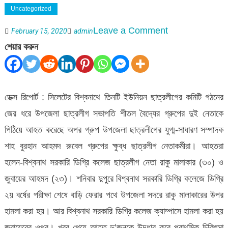
Uncategorized
on
Leave a Comment
February 15, 2020
admin
বিশ্বনাথে
শেয়ার করুন
ছাত্রলীগকে
পিটিয়েছে
ছাত্রলীগ
ডেক্স রিপোর্ট : সিলেটের বিশ্বনাথে তিনটি ইউনিয়ন ছাত্রলীগের কমিটি গঠনের
জের ধরে উপজেলা ছাত্রলীগ সভাপতি শীতল বৈদ্যের গ্রুপের দুই নেতাকে
পিঠিয়ে আহত করেছে অপর গ্রুপ উপজেলা ছাত্রলীগের যুগ্ম-সাধারণ সম্পাদক
শাহ বুরহান আহমদ রুবেল গ্রুপের ক্ষুব্ধ ছাত্রলীগ নেতাকর্মীরা। আহতরা
হলেন-বিশ্বনাথ সরকারি ডিগ্রি কলেজ ছাত্রলীগ নেতা রাকু মালাকার (৩০) ও
জুবায়ের আহমদ (২৩)। শনিবার দুপুরে বিশ্বনাথ সরকারি ডিগ্রি কলেজে ডিগ্রি
২য় বর্ষের পরীক্ষা শেষে বাড়ি ফেরার পথে উপজেলা সদরে রাকু মালাকারের উপর
হামলা করা হয়। আর বিশ্বনাথ সরকারি ডিগ্রি কলেজ ক্যাম্পাসে হামলা করা হয়
জুবায়েরের ওপর। খবর পেয়ে আহত দু’জনকে উদ্ধার করে প্রাথমিক চিকিৎসা