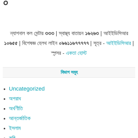
০
জেলা সমূহের তথ্য
ন্যাশনাল কল সেন্টার
৩৩৩
| স্বাস্থ্য বাতায়ন
১৬২৬৩
| আইইডিসিআর
১০৬৫৫
| বিশেষজ্ঞ হেলথ লাইন
০৯৬১১৬৭৭৭৭৭
| সূত্র -
আইইডিসিআর
|
স্পন্সর -
একতা হোস্ট
বিভাগ সমূহ
Uncategorized
অপরাধ
অর্থণীতি
আন্তর্জাতিক
ইসলাম
কৃষি