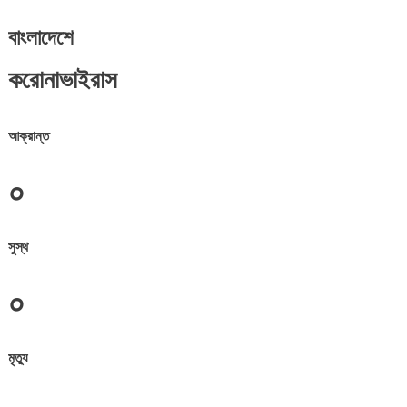
বাংলাদেশে
করোনাভাইরাস
আক্রান্ত
০
সুস্থ
০
মৃত্যু