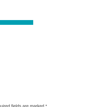
িশ্বনাথে এমপি মোকাব্বির
uired fields are marked
*