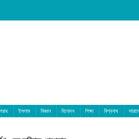
পরাধ
ইসলাম
বিজ্ঞান
বিনোদন
শিক্ষা
বিশ্বনাথ
সারাদ