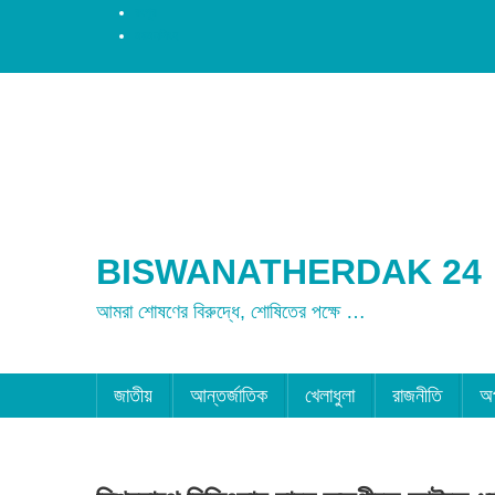
রংপুর
ময়মনসিংহ
BISWANATHERDAK 24
আমরা শোষণের বিরুদ্ধে, শোষিতের পক্ষে …
জাতীয়
আন্তর্জাতিক
খেলাধুলা
রাজনীতি
অ