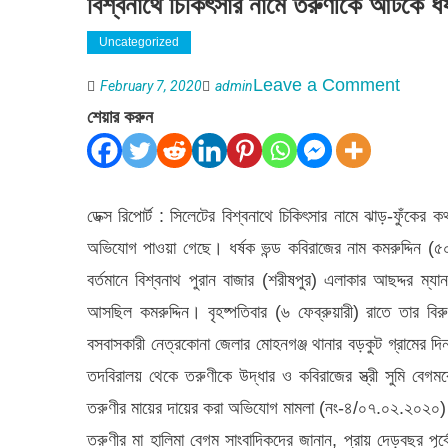
বিশ্বনাথে চিকিৎসার নামে তরুণীকে আটকে ধর্ষ
Uncategorized
on
Leave a Comment
February 7, 2020
admin
বিশ্বনাথ
শেয়ার করুন
চিকিৎসার
নামে
তরুণীকে
ডেক্স রিপোর্ট : সিলেটের বিশ্বনাথে চিকিৎসার নামে ঝাড়-ফুঁ
আটকে
অভিযোগ পাওয়া গেছে। ধর্ষক ভন্ড কবিরাজের নাম কমরুদ্দিন (
ধর্ষণ
বর্তমানে বিশ্বনাথ পুরান বাজার (শরীষপুর) এলাকার আছদ্দর ম্য
:
আসছিল কমরুদ্দিন। বৃহষ্পতিবার (৬ ফেব্রুয়ারী) রাতে তার বি
বন্ড
বসবাসকারী নেত্রকোনা জেলার মোহনগঞ্জ থানার বড়কুট গ্রামের দিনম
কবিরাজ
তদবিরালয় থেকে তরুণীকে উদ্ধার ও কবিরাজের স্ত্রী সুমি ব
গ্রেপ্তার
তরুণীর মায়ের দায়ের করা অভিযোগ মামলা (নং-৪/০৭.০২.২০২০) হি
তরুণীর মা হালিমা বেগম সাংবাদিকদের জানান, প্রায় দেড়বছর পূ