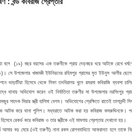
ণ : বন্ড কবিরাজ গ্রেপ্তার
ে
কের কথা বলে (১৯) বছর বয়সের এক তরুনীকে প্রায় দেড়বছর ধরে আটকে রেখে ধর্ষণ
৫০)। সে উপজেলার খাজাঞ্চী ইউনিয়নের রহিমপুর গ্রামের মৃত ইউনুস আলীর ছেল
ানশনে ভাড়াটিয়া হিসেবে থেকে সিফা তদবিরালয় খুলে রমরমা কবিরাজি ব্যবসা চালি
রুদ্ধে থানায় অভিযোগ করেন ওই নির্যাতিতা তরুণীর মা উপজেলার নরসিংপুর গ্রা
জুর সাদেক মিয়ার স্ত্রী হালিমা বেগম। অভিযোগের প্রেক্ষিতে রাতেই তালাবন্দী সি
েগমকে আটক করে থানা পুলিশ। মধ্যরাতে আটক করা হয় কবিরাজ কমরুদ্দিনকে। প
সেবে রেকর্ড করে কবিরাজ ও তার স্ত্রীকে ওই মামলায় গ্রেপ্তার দেখানো হয়।
র্বে আমার বড় মেয়ে (ওই তরুণী) নানা রকম রোগব্যাধিতে আক্রান্ত হলে তাকে নি