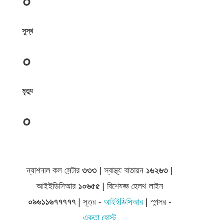
০
সুস্থ
০
মৃত্যু
০
জেলা সমূহের তথ্য
ন্যাশনাল কল সেন্টার
৩৩৩
| স্বাস্থ্য বাতায়ন
১৬২৬৩
|
আইইডিসিআর
১০৬৫৫
| বিশেষজ্ঞ হেলথ লাইন
০৯৬১১৬৭৭৭৭৭
| সূত্র -
আইইডিসিআর
| স্পন্সর -
একতা হোস্ট