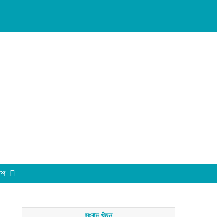
েশ
সংবাদ খুঁজুন