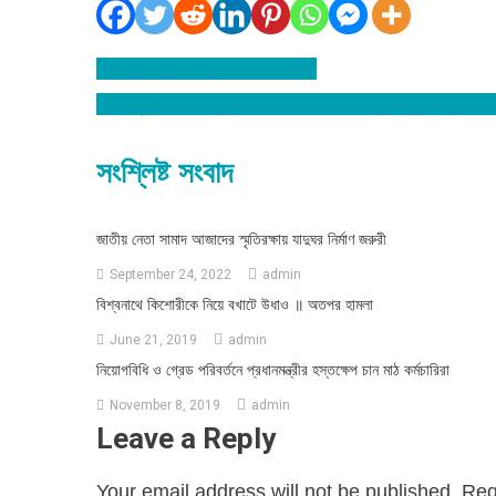
বিশ্বনাথে দুটি কোচিং সেন্টার সীলগালা
Post
দেশে দূর্নীতি না কমাতে পারলে আমি সংসদ থেকে পদত্যাগ করব : ব
navigation
সংশ্লিষ্ট সংবাদ
জাতীয় নেতা সামাদ আজাদের স্মৃতিরক্ষায় যাদুঘর নির্মাণ জরুরী
September 24, 2022
admin
বিশ্বনাথে কিশোরীকে নিয়ে বখাটে উধাও ॥ অতপর হামলা
June 21, 2019
admin
নিয়োগবিধি ও গ্রেড পরিবর্তনে প্রধানমন্ত্রীর হস্তক্ষেপ চান মাঠ কর্মচারিরা
November 8, 2019
admin
Leave a Reply
Your email address will not be published.
Req