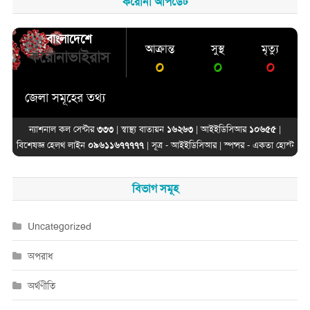
করোনা আপডেট
বাংলাদেশে
আক্রান্ত
সুস্থ
মৃত্যু
করোনাভাইরাস
০
০
০
জেলা সমূহের তথ্য
ন্যাশনাল কল সেন্টার
৩৩৩
| স্বাস্থ্য বাতায়ন
১৬২৬৩
| আইইডিসিআর
১০৬৫৫
|
বিশেষজ্ঞ হেলথ লাইন
০৯৬১১৬৭৭৭৭৭
| সূত্র -
আইইডিসিআর
| স্পন্সর -
একতা হোস্ট
বিভাগ সমূহ
Uncategorized
অপরাধ
অর্থণীতি