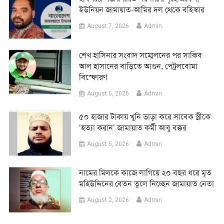
ইউনিয়ন জামায়াত-আমির দল থেকে বহিস্কার
August 7, 2026
Admin
শেখ হাসিনার সংবাদ সম্মেলনের পর সাকিব
আল হাসানের বাড়িতে আগুন, পেট্রলবোমা
বিস্ফোরণ
August 6, 2026
Admin
৫০ হাজার টাকায় খুনি ভাড়া করে সাবেক স্ত্রীকে
‘হত্যা করান’ জামায়াত কর্মী আবু বক্কর
August 5, 2026
Admin
নামের মিলকে কাজে লাগিয়ে ২০ বছর ধরে মৃত
মহিউদ্দিনের বেতন তুলে নিচ্ছেন জামায়াত নেতা
August 2, 2026
Admin