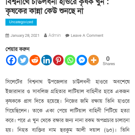
বিশ্বনাথে চাউলধনী হাওরে কৃষক খুন :
কৃষকের কান্না কেউ শুনছে না
Uncategorized
On
Admin
Leave A Comment
January 28, 2021
বিশ্বনাথে
শেয়ার করুন
চাউলধনী
হাওরে
0
কৃষক
Shares
খুন
:
সিলেটের বিশ্বনাথ উপজেলার চাউলধনী হাওরে অবশেষে
কৃষকের
ইজারাদার ও সাবলিজ গ্রহিতার লাটিয়াল বাহিনীর হাতে একজন
কান্না
কেউ
কৃষককে প্রাণ দিতে হয়েছে। নিজের জমি রক্ষায় তিনি হাওরে
শুনছে
গিয়েছিলেন। তাকে একা পেয়ে লাটিয়াল বাহিনী পিটিয়ে হত্যা
না
করে। পরে এ খুন থেকে রক্ষার জন্য নানা রকম অপপ্রচার চালানো
হয়। নিহত ব্যক্তির নাম ছরকুম আলী দয়াল (৬০)। তিনি