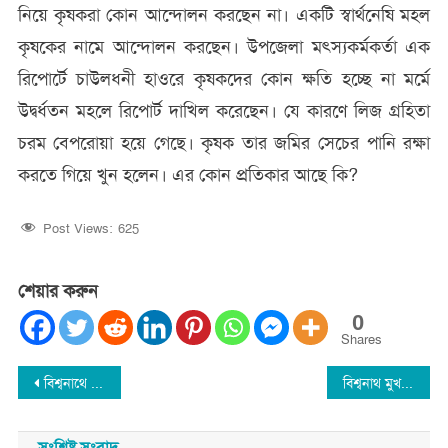
নিয়ে কৃষকরা কোন আন্দোলন করছেন না। একটি স্বার্থনেষি মহল
কৃষকের নামে আন্দোলন করছেন। উপজেলা মৎস্যকর্মকর্তা এক
রিপোর্টে চাউলধনী হাওরে কৃষকদের কোন ক্ষতি হচ্ছে না মর্মে
উদ্বর্ধতন মহলে রিপোর্ট দাখিল করেছেন। যে কারণে লিজ গ্রহিতা
চরম বেপরোয়া হয়ে গেছে। কৃষক তার জমির সেচের পানি রক্ষা
করতে গিয়ে খুন হলেন। এর কোন প্রতিকার আছে কি?
Post Views:
625
শেয়ার করুন
0
Shares
Post
বিশ্বনাথে গোলটেবিল বৈঠকে শিক্ষার্থীরা: ফেসবুক আসক্তিরোধে অভিভাবকের বিকল্প নেই
বিশ্বনাথ মুখ উজ্জ্বল করলেন মুর্শেদা জামান
navigation
সংশ্লিষ্ট সংবাদ