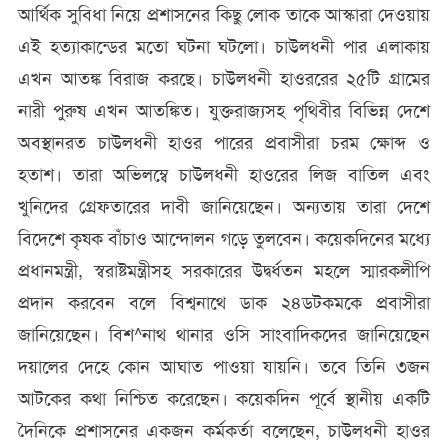
আর্থিক সুবিধা নিয়ে প্রশাসনের কিছু লোক তাকে আস্কারা দেওয়ায়
এই হত্যাকান্ডের মতো ঘটনা ঘটলো। চাউলধনী পার এলাকায়
এখন আতঙ্ক বিরাজ করছে। চাউলধনী হাওররের ২৫টি গ্রামের
নারী পুরুষ এখন আতঙ্কিত। যুক্তরাজ্যসহ পৃথিবীর বিভিন্ন দেশে
অবস্থানরত চাউলধনী হাওর পারের প্রবাসীরা চরম ক্ষোব্দ ও
হতাশ। তারা অভিলম্বে চাউলধনী হাওরের লিজ বাতিল এবং
খুনিদের গ্রেফতারের দাবী জানিয়েছেন। অন্যতায় তারা দেশে
বিদেশে কৃষক বাঁচাও আন্দোলন গড়ে তুলবেন। কয়েকদিনের মধ্যে
প্রধানমন্ত্রী, স্বরাষ্টমন্ত্রীসহ সরকারের উদ্বর্ধতন মহলে স্মারকলীপি
প্রদান করবেন বলে বিশ্বনাথে ডাক ২৪ডটকমকে প্রবাসীরা
জানিয়েছেন। বিশ^নাথ থানার ওসি সাংবাদিকদের জানিয়েছেন
দয়ালের দেহে কোন আঘাত পাওয়া যায়নি। তবে তিনি ৩জন
আটকের কথা নিশ্চিত করেছেন। কয়েকদিন পূর্বে স্থানীয় একটি
দৈনিকে প্রশাসনের একজন কর্মকর্তা বলেছেন, চাউলধনী হাওর