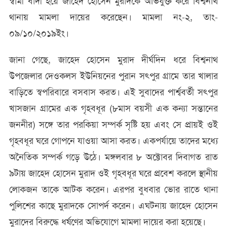
স্বামী বাদী হয়ে জাহেদ হোসেন মুরাদকে অভিযুক্ত করে বিশ্বনাথ
থানায় মামলা দায়ের করেছেন। মামলা নং-২, তাং-
০৯/১০/২০১৯ইং।
জানা গেছে, জাহেদ হোসেন মুরাদ দীর্ঘদিন ধরে বিশ্বনাথ
উপজেলার দেওকলস ইউনিয়নের পুরান সৎপুর গ্রামে তার খালার
বাড়িতে স্বপরিবারে বসবাস করত। এই সুবাদের পার্শ্ববর্তী সৎপুর
খাসজান গ্রামের এক গৃহবধূর (৮মাস বয়সী এক কন্যা সন্তানের
জননীর) সঙ্গে তার পরকিয়া সম্পর্ক সৃষ্টি হয় এবং সে প্রায়ই ওই
গৃহবধূর ঘরে গোপনে যাওয়া আসা করত। একপর্যায়ে তাদের মধ্যে
অনৈতিক সম্পর্ক গড়ে উঠে। মঙ্গলবার ৮ অক্টোবর দিবাগত রাত
৯টায় জাহেদ হোসেন মুরাদ ওই গৃহবধূর ঘরে প্রবেশ করলে স্থানীয়
লোকজন তাকে আটক করেন। এরপর বুধবার ভোর রাতে থানা
পুলিশের কাছে মুরাদকে সোপর্দ করেন। এঘটনায় জাহেদ হোসেন
মুরাদের বিরুদ্ধে ধর্ষণের অভিযোগে মামলা দায়ের করা হয়েছে।