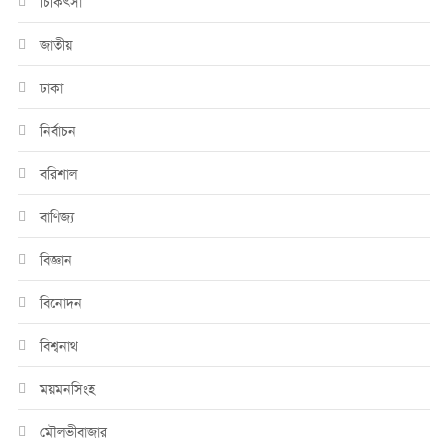
চিকিৎসা
জাতীয়
ঢাকা
নির্বাচন
বরিশাল
বাণিজ্য
বিজ্ঞান
বিনোদন
বিশ্বনাথ
ময়মনসিংহ
মৌলভীবাজার