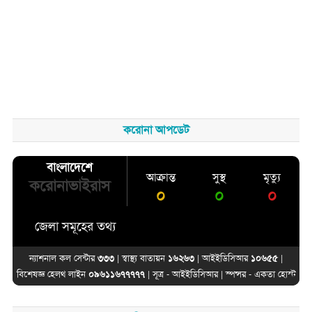
করোনা আপডেট
বাংলাদেশে
আক্রান্ত
সুস্থ
মৃত্যু
করোনাভাইরাস
০
০
০
জেলা সমূহের তথ্য
ন্যাশনাল কল সেন্টার
৩৩৩
| স্বাস্থ্য বাতায়ন
১৬২৬৩
| আইইডিসিআর
১০৬৫৫
|
বিশেষজ্ঞ হেলথ লাইন
০৯৬১১৬৭৭৭৭৭
| সূত্র -
আইইডিসিআর
| স্পন্সর -
একতা হোস্ট