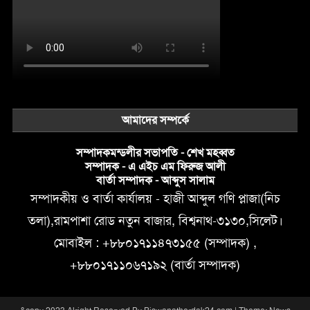
আমাদের সম্পর্কে
সম্পাদকমন্ডলীর সভাপতি - শেখ মহব্বত
সম্পাদক - এ এইচ এম ফিরুজ আলী
বার্তা সম্পাদক - আব্দুস সালাম
সম্পাদকীয় ও বার্তা কার্যালয় - হাজী আব্দুল গণি প্লাজা(নিচ
তলা),রামপাশা রোড নতুন বাজার, বিশ্বনাথ-৩১৩০,সিলেট।
মোবাইল : +৮৮০১৭১১৪৭৩১৫৫ (সম্পাদক) ,
+৮৮০১৭১১০৬৭১৯২ (বার্তা সম্পাদক)