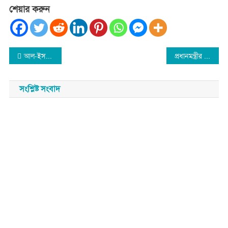
শেয়ার করুন
Post
আল-ইসলাহ নেতা ফয়জুল ইসলামের বড়ভাই রফিকুল ইসলামের ইন্তেকাল- শোক প্রকাশ
প্রধানমন্ত্রীর ভেকসিন হিরো পূরস্কার স্বাস্থ্য ও পরিবার পরিকল্পনা বিভাগের সাফল্য
navigation
সংশ্লিষ্ট সংবাদ