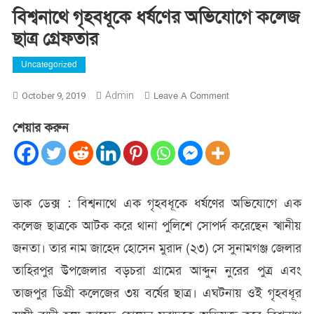
বিশ্বনাথে গৃহবধূকে ধর্ষণের অভিযোগে কলেজ
ছাত্র গ্রেফতার
Uncategorized
On
Admin
Leave A Comment
October 9, 2019
বিশ্বনাথে
শেয়ার করুন
গৃহবধূকে
ধর্ষণের
অভিযোগে
কলেজ
ছাত্র
ডাক ডেক্স : বিশ্বনাথে এক গৃহবধূকে ধর্ষণের অভিযোগে এক
গ্রেফতার
কলেজ ছাত্রকে আটক করে থানা পুলিশে সোপর্দ করেছেন স্খানীয়
জনতা। তার নাম জাহেদ হোসেন মুরাদ (২৩) সে সুনামগঞ্জ জেলার
তাহিরপুর উপজেলার বড়চরা গ্রামের আব্দুন নুরের পুত্র এবং
তাজপুর ডিগ্রী কলেজের ৩য় বর্ষের ছাত্র। এঘটনায় ওই গৃহবধূর