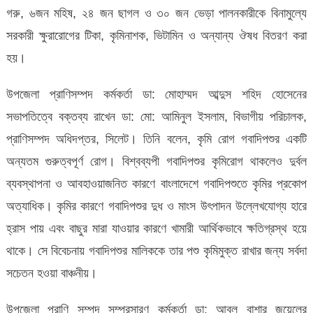
গরু, ৬জন মহিষ, ২৪ জন ছাগল ও ৩০ জন ভেড়া পালনকারীকে বিনামুল্যে
সরকারী ক্ষুরারোগের টিকা, কৃমিনাশক, ভিটামিন ও অন্যান্য ঔষধ বিতরণ করা
হয়।
উপজেলা প্রাণিসম্পদ কর্মকর্তা ডা: মোহাম্মদ আব্দুস শহিদ হোসেনের
সভাপতিত্বে বক্তব্য রাখেন ডা: মো: আমিনুল ইসলাম, বিভাগীয় পরিচালক,
প্রাণিসম্পদ অধিদপ্তর, সিলেট। তিনি বলেন, কৃমি রোগ গবাদিপশুর একটি
অন্যতম গুরুত্বপূর্ণ রোগ। বিশ্বব্যপী গবাদিপশুর কৃমিরোগ থাকলেও দুর্বল
ব্যবস্থাপনা ও আবহাওয়াজনিত কারণে বাংলাদেশে গবাদিপশুতে কৃমির প্রকোপ
অত্যাধিক। কৃমির কারণে গবাদিপশুর দুধ ও মাংস উৎপাদন উল্লেখযোগ্য হারে
হ্রাস পায় এবং বাছুর মারা যাওয়ার কারণে খামারী আর্থিকভাবে ক্ষতিগ্রস্থ হয়ে
থাকে। সে বিবেচনায় গবাদিপশুর মালিককে তার পশু কৃমিমুক্ত রাখার জন্য সর্বদা
সচেতন হওয়া বাঞ্চনীয়।
উপজেলা প্রাণি সম্পদ সম্প্রসারণ কর্মকর্তা ডা: আবুল বাশার জুয়েলের