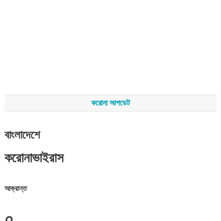
করোনা আপডেট
বাংলাদেশে
করোনাভাইরাস
আক্রান্ত
০