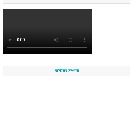
আমাদের সম্পর্কে
সম্পাদকমন্ডলীর সভাপতি - শেখ মহব্বত
সম্পাদক - এ এইচ এম ফিরুজ আলী
বার্তা সম্পাদক - আব্দুস সালাম
সম্পাদকীয় ও বার্তা কার্যালয় - হাজী আব্দুল গণি প্লাজা(নিচ তলা),রামপাশা রোড
নতুন বাজার, বিশ্বনাথ-৩১৩০,সিলেট।
মোবাইল : +৮৮০১৭১১৪৭৩১৫৫ (সম্পাদক) , +৮৮০১৭১১০৬৭১৯২ (বার্তা