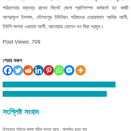
পরিচালনায় বক্তব্য রাখেন সিলেট জেলা প্রাণিসম্পদ কর্মকর্তা ডা: কাজী
আশরাফুল ইসলাম, দৌলতপুর ইউনিয়ন পরিষদের চেয়ারম্যান আমির আলী,
ইউপি সদস্য ওয়াহাব আলী, আনোয়ার হোসেন ধন মিয়া প্রমুখ।
Post Views:
709
শেয়ার করুন
বিশ্বনাথে সড়ক মেরামত ও কাঁচা রাস্তা পাকা করণের দাবিতে মানববন্ধন
Post
রশিদপুরে বাস চাপায় দুই মোটর সাইকেল আরোহীর মৃত্যু: আহত-১
navigation
সংশ্লিষ্ট সংবাদ
বিশ্বনাথে গরিবের মামলা সঠিক তদন্ত হয়না : আসামিও ছাড়া পায়