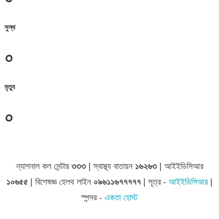
সুস্থ
০
মৃত্যু
০
জেলা সমূহের তথ্য
ন্যাশনাল কল সেন্টার
৩৩৩
| স্বাস্থ্য বাতায়ন
১৬২৬৩
| আইইডিসিআর
১০৬৫৫
| বিশেষজ্ঞ হেলথ লাইন
০৯৬১১৬৭৭৭৭৭
| সূত্র -
আইইডিসিআর
|
স্পন্সর -
একতা হোস্ট