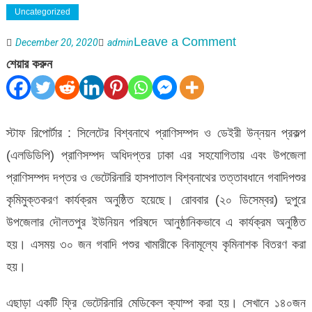
Uncategorized
on
Leave a Comment
December 20, 2020
admin
বিশ্বনাথে
শেয়ার করুন
গবাদিপশুর
কৃমিমুক্তকরণ
কার্যক্রম
স্টাফ রিপোর্টার : সিলেটের বিশ্বনাথে প্রাণিসম্পদ ও ডেইরী উন্নয়ন প্রকল্প
অনুষ্ঠিত
(এলডিডিপি) প্রাণিসম্পদ অধিদপ্তর ঢাকা এর সহযোগিতায় এবং উপজেলা
প্রাণিসম্পদ দপ্তর ও ভেটেরিনারি হাসপাতাল বিশ্বনাথের তত্তাবধানে গবাদিপশুর
কৃমিমুক্তকরণ কার্যক্রম অনুষ্ঠিত হয়েছে। রোববার (২০ ডিসেম্বর) দুপুরে
উপজেলার দৌলতপুর ইউনিয়ন পরিষদে আনুষ্ঠানিকভাবে এ কার্যক্রম অনুষ্ঠিত
হয়। এসময় ৩০ জন গবাদি পশুর খামারীকে বিনামূল্যে কৃমিনাশক বিতরণ করা
হয়।
এছাড়া একটি ফ্রি ভেটেরিনারি মেডিকেল ক্যাম্প করা হয়। সেখানে ১৪০জন