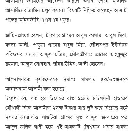
আসামীরা জামিনের আবেদন করিলে শুনানী শেষে আদালত
আসামীদের জামিন মঞ্জুর করেন। বিষয়টি নিশ্চিত করেছেন আসামী
পক্ষের আইনজীবি এএসএম গফুর।
জামিনপ্রাপ্তরা হলেন, মীরগাও গ্রামের আবুল কালাম, আবুল মিয়া,
ফজর আলী, পাড়ুয়া গ্রামের বাবুল মিয়া, দৌলতপুর ইউনিয়ন
পরিষদের সদস্য আব্দুল মজিদ, মৌলভীগাও গ্রামের মাহফুজুর
রহমান, আব্দুস সোবহান, ছমির উদ্দিন, আলী হোসেন।
আন্দোলনরত কৃষকদেরকে দমাতে মামলায় ৫০/৬০জনকে
অজ্ঞাতনামা আসামী করা হয়েছে।
উল্লেখ্য যে, গত ২৪ ডিসেম্বর রাত ১১টায় চাউলধনী হাওরের
মৌখালী বিলে আসামীরা ২লক্ষ টাকার মাছ লুট করে নিয়েছে মর্মে
দশঘর নোয়াগাঁও ঘাগুটিয়া গ্রামের মৃত আব্দুল জব্বারের পুত্র
আব্দুল জলিল বাদী হয়ে এই মামলাটি (বিশ্বনাথ থানার মামলা