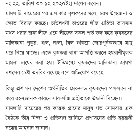
নং-২২, তারিখ-৩০-১২-২০২০ইং) দায়ের করেন।
মামলাটি দায়েরের পর এলাকার কৃষকদের মধ্যে চরম উত্তেজনা ও
ক্ষোভ বিরাজ করছে। চাউলধনী হাওরের লীজ গ্রহিতা ভাসমান
মৎস ধরার জন্য লীজ এনে লীজের সকল শর্ত ভঙ্গ করে কৃষকদের
মালিকানা পুকুর, খাল, নালা, বিল শুকিয়ে জোরপূর্বকভাবে মাছ
ধরে নিয়ে যাচ্ছে। এতে কৃষকরা বাধা আপত্তি করলে হয়রানীমূলক
মামলা দায়ের করা হয়। ইতিমধ্যে কৃষকদের মালিকানা জায়গা
দখলের চেষ্টা তদবির রয়েছে বলে অভিযোগ রয়েছে।
কিন্তু প্রশাসন দেশের অর্থনীতির মেরুদন্ড কৃষকদের পক্ষলম্বন না
করে রহস্যজনক কারনে সাব-লীজ গ্রহীতাকে উস্কানী দিচ্ছেন।
মামলাটি দায়েরের পর কয়েক গ্রামের মানুষ গত সোমবার এক
বৈঠকে তীব্র নিন্দা ও প্রতিবাদ জানিয়ে প্রশাসনের প্রতি হয়রানী
বন্ধের আহবান জানান।