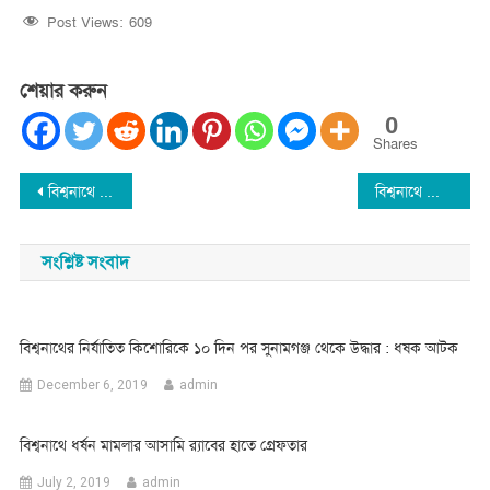
Post Views:
609
শেয়ার করুন
0
Shares
Post
বিশ্বনাথে চাউলধনী হাওরের আন্দোলন থামাতে সাজানো মামলা : আ’লীগের প্রতিবাদ
বিশ্বনাথে আশ্রয়কেন্দ্র পরিদর্শনে প্রধানমন্ত্রীর কার্যালয়ের পরিচালক
navigation
সংশ্লিষ্ট সংবাদ
বিশ্বনাথের নির্যাতিত কিশোরিকে ১০ দিন পর সুনামগঞ্জ থেকে উদ্ধার : ধষক আটক
December 6, 2019
admin
বিশ্বনাথে ধর্ষন মামলার আসামি র‌্যাবের হাতে গ্রেফতার
July 2, 2019
admin