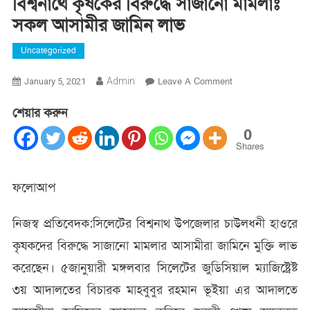
বিশ্বনাথে কৃষকের বিরুদ্ধে সাজানো মামলাঃ
সকল আসামীর জামিন লাভ
Uncategorized
On
Admin
Leave A Comment
January 5, 2021
বিশ্বনাথে
শেয়ার করুন
কৃষকের
বিরুদ্ধে
0
সাজানো
Shares
মামলাঃ
সকল
ফলোআপ
আসামীর
জামিন
নিজস্ব প্রতিবেদক:সিলেটের বিশ্বনাথ উপজেলার চাউলধনী হাওরে
লাভ
কৃষকদের বিরুদ্ধে সাজানো মামলার আসামীরা জামিনে মুক্তি লাভ
করেছেন। ৫জানুয়ারী মঙ্গলবার সিলেটের জুডিসিয়াল ম্যাজিষ্ট্রেষ্ট
৩য় আদালতের বিচারক মাহবুবুর রহমান ভূইয়া এর আদালতে