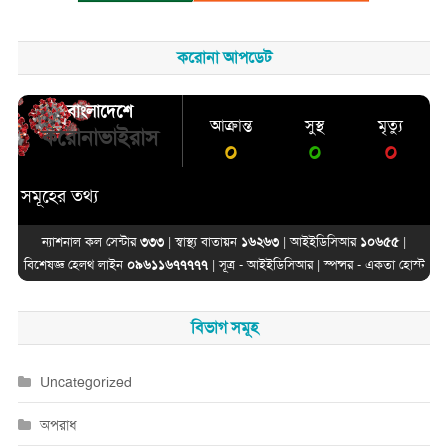
করোনা আপডেট
বাংলাদেশে
আক্রান্ত
সুস্থ
মৃত্যু
করোনাভাইরাস
০
০
০
ূহের তথ্য
ন্যাশনাল কল সেন্টার
৩৩৩
| স্বাস্থ্য বাতায়ন
১৬২৬৩
| আইইডিসিআর
১০৬৫৫
|
বিশেষজ্ঞ হেলথ লাইন
০৯৬১১৬৭৭৭৭৭
| সূত্র -
আইইডিসিআর
| স্পন্সর -
একতা হোস্ট
বিভাগ সমূহ
Uncategorized
অপরাধ