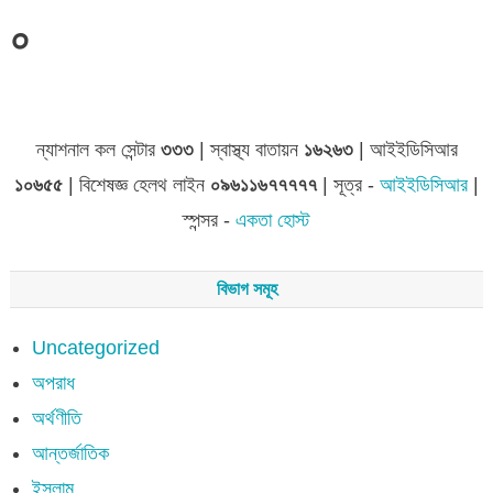
০
জেলা সমূহের তথ্য
ন্যাশনাল কল সেন্টার
৩৩৩
| স্বাস্থ্য বাতায়ন
১৬২৬৩
| আইইডিসিআর
১০৬৫৫
| বিশেষজ্ঞ হেলথ লাইন
০৯৬১১৬৭৭৭৭৭
| সূত্র -
আইইডিসিআর
|
স্পন্সর -
একতা হোস্ট
বিভাগ সমূহ
Uncategorized
অপরাধ
অর্থণীতি
আন্তর্জাতিক
ইসলাম