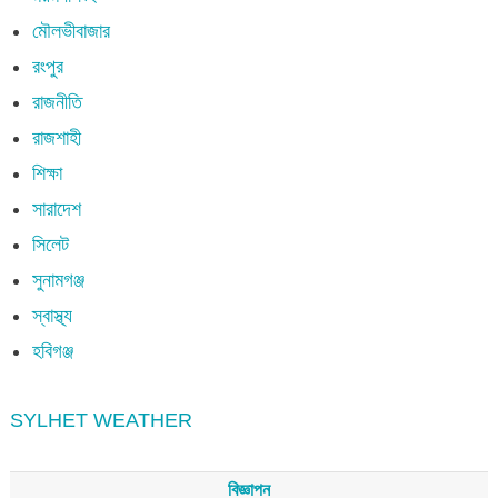
মৌলভীবাজার
রংপুর
রাজনীতি
রাজশাহী
শিক্ষা
সারাদেশ
সিলেট
সুনামগঞ্জ
স্বাস্থ্য
হবিগঞ্জ
SYLHET WEATHER
বিজ্ঞাপন