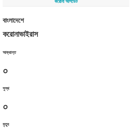
করোনা আপডেট
বাংলাদেশে
করোনাভাইরাস
আক্রান্ত
০
সুস্থ
০
মৃত্যু