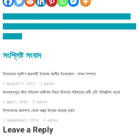
বিশ্বনাথে ১০ টাকা মূল্যের চাউল হরিলুট : দৌলতপুর ইউনিয়নের চিত্র ভিন্ন
Post
বাংলাদেশ আওয়ামীলীগের ৭১তম প্রতিষ্ঠা বাষির্কী : দলের ত্যাগীদের হাতে ক্ষমতা
navigation
থাকতে হবে
সংশ্লিষ্ট সংবাদ
বিশ্বনাথে প্রবীণ ব্যবসায়ী ইন্তাজ আলীর ইন্তেকাল : দাফন সম্পন্ন
August 11, 2019
admin
জগন্নাথপুরে মটর সাইকেল দুর্ঘটনায় নিহত রিপনের পরিবারের দাবী এটি পরিকল্পিত হত্যা
April 1, 2020
admin
বিশ্বনাথের রামপাশা থেকে অস্ত্র উদ্ধার করেছে র‍্যাব
September 1, 2019
admin
Leave a Reply