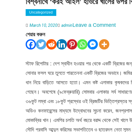
বিশ্বনাথে ‘করই আইল’ হাওরে খালের উপর ব্র
Uncategorized
on
Leave a Comment
March 10, 2020
admin
বিশ্বনাথে
শেয়ার করুন
‘করই
আইল’
হাওরে
স্টাফ রিপোটার : দেশ স্বাধীন হওয়ার পর থেকে একটি ব্রিজের জ
খালের
সোনার ফসল ঘরে তুলতে পারতেননা একটি ব্রিজের অভাবে। জমির 
উপর
ধান নিয়ে বাড়িতে আসতে হতো। এমন কষ্ট এলাকার কৃষকদের ছ
ব্রিজ
গেছেন। অবশেষে (৯ফেব্রুয়ারি) সোমবার এলাকার সর্ব সাধারণের
নির্মাণের
৩৬ফুট লম্বা এবং ১৮ফুট প্রস্থের ওই ব্রিজটির ভিত্তিপ্রস্তর 
উদ্ধোধন
অডিও কনফারেন্সের মাধ্যমে উদ্বোধনের সুচনা করেন, জনপ্রশা
মোকাব্বির খান। এমপির চলতি অর্থ বছরে বরাদ্দ থেকে সেই খালে উপ
সৌদি প্রবাসি আব্দুল করিমের সভাপতিত্বে ও ছাত্রদল নেতা সুমন