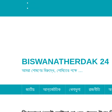
রংপুর
ময়মনসিংহ
BISWANATHERDAK 24
আমরা শোষণের বিরুদ্ধে, শোষিতের পক্ষে …
জাতীয়
আন্তর্জাতিক
খেলাধুলা
রাজনীতি
অ