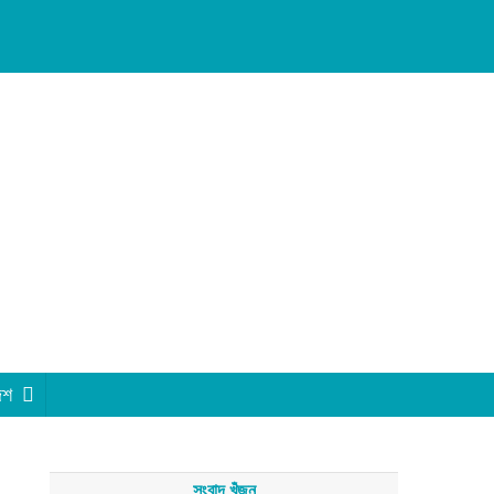
েশ
সংবাদ খুঁজুন