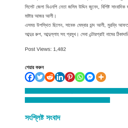
সিলেট জেলা বিএনপি নেতা জসিম উদ্দিন জুনেদ, বিশিষ্ট সাংবাদিক
মাষ্টার আজর আলী।
এসময় উপস্থিত ছিলেন, সাবেক মেম্বার চান্দ আলী, মুরব্বি আ
আব্দুর রুপ, আব্দুল্লাহ সহ প্রমুখ। সেবা এন্টারপ্রাই নামের ঠিকাদা
Post Views:
1,482
শেয়ার করুন
১৯৯৬ সালে বিশ্বনাথে বঙ্গবন্ধুর নাম বললে জিব্বাহ কাটার ঘোষনা 
Post
বিশ্বনাথ আওয়ামীলীগের নেতাকর্মীরা ছিল বাড়ি-ঘর ছাড়া
navigation
সংশ্লিষ্ট সংবাদ