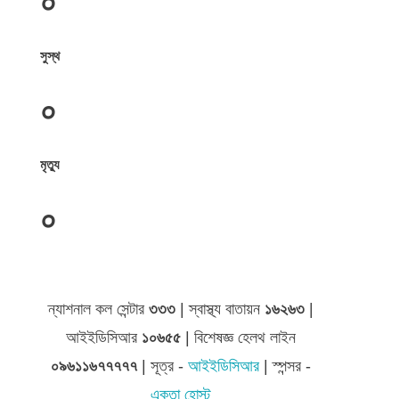
০
সুস্থ
০
মৃত্যু
০
জেলা সমূহের তথ্য
ন্যাশনাল কল সেন্টার
৩৩৩
| স্বাস্থ্য বাতায়ন
১৬২৬৩
|
আইইডিসিআর
১০৬৫৫
| বিশেষজ্ঞ হেলথ লাইন
০৯৬১১৬৭৭৭৭৭
| সূত্র -
আইইডিসিআর
| স্পন্সর -
একতা হোস্ট