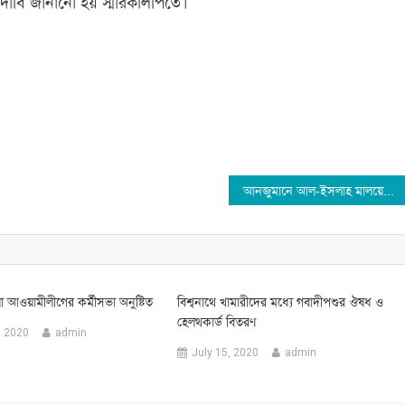
র দাবি জানানো হয় স্মারকলিপিতে।
আনজুমানে আল-ইসলাহ মালয়েশিয়া মহানগর শাখার কাউন্সিল সম্পুর্ন
া আওয়ামীলীগের কর্মীসভা অনুষ্টিত
বিশ্বনাথে খামারীদের মধ্যে গবাদীপশুর ঔষধ ও
হেলথকার্ড বিতরণ
, 2020
admin
July 15, 2020
admin