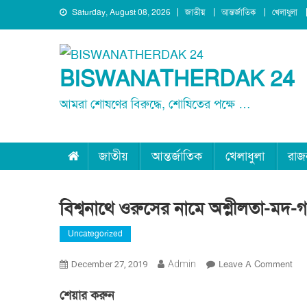
Skip
Saturday, August 08, 2026
জাতীয়
আন্তর্জাতিক
খেলাধুলা
to
content
BISWANATHERDAK 24
আমরা শোষণের বিরুদ্ধে, শোষিতের পক্ষে …
জাতীয়
আন্তর্জাতিক
খেলাধুলা
রাজ
বিশ্বনাথে ওরুসের নামে অশ্লীলতা-মদ-গা
Uncategorized
On
Admin
Leave A Comment
December 27, 2019
বিশ্
শেয়ার করুন
ওরু