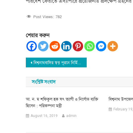
পরিবেশ ফেরাতে এব্যাপারে প্রয়োজনীয় প্রদক্ষেপ গ্রহনে
Post Views:
782
শেয়ার করুন
Post
বিশ্বনাথবাসির স্বপ্ন পূরনে নির্মিত হচ্ছে ‘দি ওয়ান পাউন্ড জেনারেল হসপিটাল’
navigation
সংশ্লিষ্ট সংবাদ
আ. ন. ম শফিকুল হক সৎ ত্যাগী ও নির্লোভ ব্যক্তি
বিশ্বনাথ উপজেল
ছিলেন : পরিকল্পনা মন্ত্রী
February 19
August 16, 2019
admin