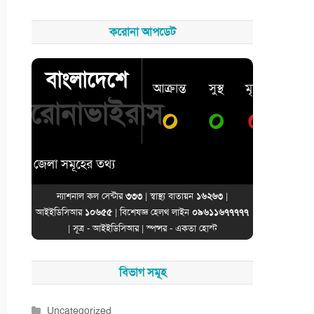
করোনা আপডেট
বাংলাদেশে
আক্রান্ত
সুস্থ
মৃত্যু
করোনাভাইরাস
০
০
০
জেলা সমূহের তথ্য
ন্যাশনাল কল সেন্টার
৩৩৩
| স্বাস্থ্য বাতায়ন
১৬২৬৩
|
আইইডিসিআর
১০৬৫৫
| বিশেষজ্ঞ হেলথ লাইন
০৯৬১১৬৭৭৭৭৭
| সূত্র -
আইইডিসিআর
| স্পন্সর -
একতা হোস্ট
বিভাগ সমূহ
Uncategorized