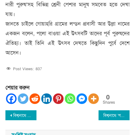
নারী পুরুষ’সহ বিভিন্ন শ্রেনী পেশার মানুষ সমবেত হতে দেখা
যায়।
জানতে চাইলে গোয়াহরি গ্রামের লন্ডন প্রবাসী আর উল্লা নামের
একজন বলেন, পলো বাওয়া এই উৎসবটি তাদের পূর্ব পুরুষদের
ঐতিহ্য। তাই তিনি এই উৎসব দেখতে কিছুদিন পুর্বে দেশে
আসেন।
Post Views:
837
শেয়ার করুন
0
Shares
Post
বিশ্বনাথে প্রবাসীর বসত ঘরে আগুন : নিয়ন্ত্রনে সেনা সদস্যরা
বিশ্বনাথে ‘গরিব অসহায় কল্যাণ ফান্ড’র’ নগদ অর্থ ও গোশত বিতরণ
navigation
সংশ্লিষ্ট সংবাদ