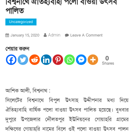
বিশ্বনাথে ঐতিহ্যবাহী পলো বাওয়া উৎসব
পালিত
Uncategorized
On
Admin
Leave A Comment
January 15, 2020
বিশ্বনাথে
শেয়ার করুন
ঐতিহ্যবাহী
পলো
0
বাওয়া
Shares
উৎসব
পালিত
আশিক আলী, বিশ্বনাথ :
সিলেটের বিশ্বনাথে বিপুল উৎসাহ উদ্দীপনার মধ্য দিয়ে
ঐতিহ্যবাহি বার্ষিক পলো বাওয়া উৎসব পালিত হয়েছে। বুধবার
দুপুরে উপজেলার দৌলতপুর ইউনিয়নের গোয়াহরি গ্রামের
দক্ষিণের গোয়াহরি নামের বিলে ওই পলো বাওয়া উৎসব পালন