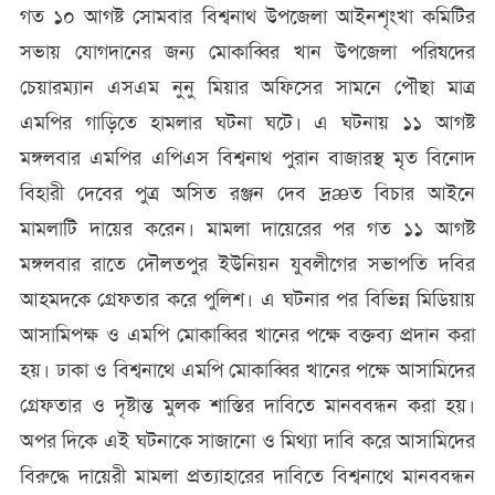
গত ১০ আগষ্ট সোমবার বিশ্বনাথ উপজেলা আইনশৃংখা কমিটির
সভায় যোগদানের জন্য মোকাব্বির খান উপজেলা পরিষদের
চেয়ারম্যান এসএম নুনু মিয়ার অফিসের সামনে পৌছা মাত্র
এমপির গাড়িতে হামলার ঘটনা ঘটে। এ ঘটনায় ১১ আগষ্ট
মঙ্গলবার এমপির এপিএস বিশ্বনাথ পুরান বাজারস্থ মৃত বিনোদ
বিহারী দেবের পুত্র অসিত রঞ্জন দেব দ্রæত বিচার আইনে
মামলাটি দায়ের করেন। মামলা দায়েরের পর গত ১১ আগষ্ট
মঙ্গলবার রাতে দৌলতপুর ইউনিয়ন যুবলীগের সভাপতি দবির
আহমদকে গ্রেফতার করে পুলিশ। এ ঘটনার পর বিভিন্ন মিডিয়ায়
আসামিপক্ষ ও এমপি মোকাব্বির খানের পক্ষে বক্তব্য প্রদান করা
হয়। ঢাকা ও বিশ্বনাথে এমপি মোকাব্বির খানের পক্ষে আসামিদের
গ্রেফতার ও দৃষ্টান্ত মুলক শাস্তির দাবিতে মানববন্ধন করা হয়।
অপর দিকে এই ঘটনাকে সাজানো ও মিথ্যা দাবি করে আসামিদের
বিরুদ্ধে দায়েরী মামলা প্রত্যাহারের দাবিতে বিশ্বনাথে মানববন্ধন