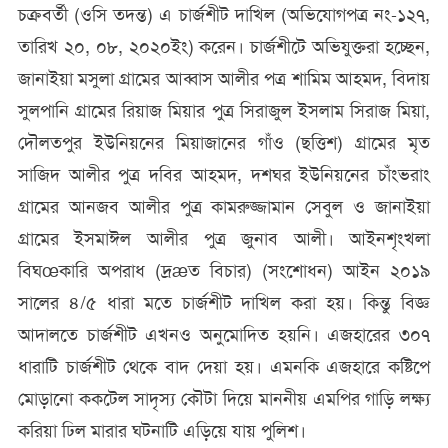
চক্রবর্তী (ওসি তদন্ত) এ চার্জশীট দাখিল (অভিযোগপত্র নং-১২৭,
তারিখ ২০, ০৮, ২০২০ইং) করেন। চার্জশীটে অভিযুক্তরা হচ্ছেন,
জানাইয়া মসুলা গ্রামের আব্বাস আলীর পত্র শামিম আহমদ, বিদায়
সুলপানি গ্রামের রিয়াজ মিয়ার পুত্র সিরাজুল ইসলাম সিরাজ মিয়া,
দৌলতপুর ইউনিয়নের মিয়াজানের গাঁও (ছত্তিশ) গ্রামের মৃত
সাজিদ আলীর পুত্র দবির আহমদ, দশঘর ইউনিয়নের চাঁংভরাং
গ্রামের আনজব আলীর পুত্র কামরুজ্জামান সেবুল ও জানাইয়া
গ্রামের ইসমাঈল আলীর পুত্র জুনাব আলী। আইনশৃংখলা
বিঘœকারি অপরাধ (দ্রæত বিচার) (সংশোধন) আইন ২০১৯
সালের ৪/৫ ধারা মতে চার্জশীট দাখিল করা হয়। কিন্তু বিজ্ঞ
আদালতে চার্জশীট এখনও অনুমোদিত হয়নি। এজহারের ৩০৭
ধারাটি চার্জশীট থেকে বাদ দেয়া হয়। এমনকি এজহারে কষ্টিপে
মোড়ানো ককটেল সাদৃস্য কৌটা দিয়ে মাননীয় এমপির গাড়ি লক্ষ্য
করিয়া ঢিল মারার ঘটনাটি এড়িয়ে যায় পুলিশ।