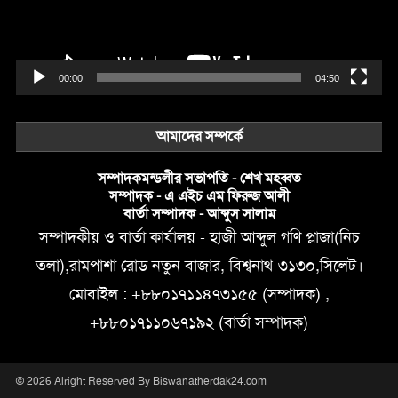
00:00
04:50
আমাদের সম্পর্কে
সম্পাদকমন্ডলীর সভাপতি - শেখ মহব্বত
সম্পাদক - এ এইচ এম ফিরুজ আলী
বার্তা সম্পাদক - আব্দুস সালাম
সম্পাদকীয় ও বার্তা কার্যালয় - হাজী আব্দুল গণি প্লাজা(নিচ
তলা),রামপাশা রোড নতুন বাজার, বিশ্বনাথ-৩১৩০,সিলেট।
মোবাইল : +৮৮০১৭১১৪৭৩১৫৫ (সম্পাদক) ,
+৮৮০১৭১১০৬৭১৯২ (বার্তা সম্পাদক)
© 2026 Alright Reserved By Biswanatherdak24.com