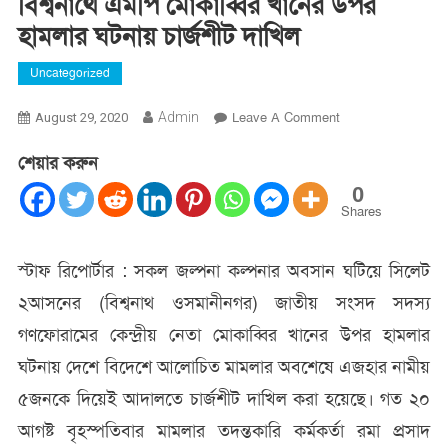
বিশ্বনাথে এমপি মোকাব্বির খানের উপর
হামলার ঘটনায় চার্জশীট দাখিল
Uncategorized
On
Admin
Leave A Comment
August 29, 2020
বিশ্বনাথে
শেয়ার করুন
এমপি
মোকাব্বির
0
খানের
Shares
উপর
হামলার
স্টাফ রিপোর্টার : সকল জল্পনা কল্পনার অবসান ঘটিয়ে সিলেট
ঘটনায়
২আসনের (বিশ্বনাথ ওসমানীনগর) জাতীয় সংসদ সদস্য
চার্জশীট
দাখিল
গণফোরামের কেন্দ্রীয় নেতা মোকাব্বির খানের উপর হামলার
ঘটনায় দেশে বিদেশে আলোচিত মামলার অবশেষে এজহার নামীয়
৫জনকে দিয়েই আদালতে চার্জশীট দাখিল করা হয়েছে। গত ২০
আগষ্ট বৃহস্পতিবার মামলার তদন্তকারি কর্মকর্তা রমা প্রসাদ