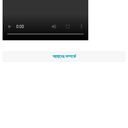
আমাদের সম্পর্কে
সম্পাদকমন্ডলীর সভাপতি - শেখ মহব্বত
সম্পাদক - এ এইচ এম ফিরুজ আলী
বার্তা সম্পাদক - আব্দুস সালাম
সম্পাদকীয় ও বার্তা কার্যালয় - হাজী আব্দুল গণি প্লাজা(নিচ তলা),রামপাশা রোড
নতুন বাজার, বিশ্বনাথ-৩১৩০,সিলেট।
মোবাইল : +৮৮০১৭১১৪৭৩১৫৫ (সম্পাদক) , +৮৮০১৭১১০৬৭১৯২ (বার্তা
সম্পাদক)