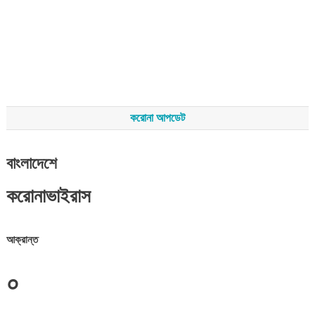
করোনা আপডেট
বাংলাদেশে
করোনাভাইরাস
আক্রান্ত
০