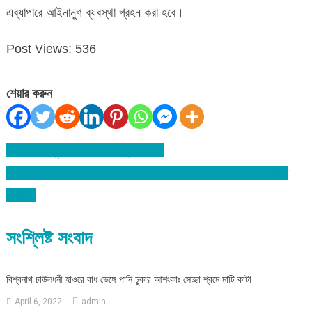
এব্যাপারে আইনানুগ ব্যবস্থা গ্রহন করা হবে।
Post Views:
536
শেয়ার করুন
ইস্ট লন্ডনে ছুরিকাঘাতে বাঙালী যুবক নিহত
Post
বিশ্বনাথে নৈশ্যপ্রহরী নিয়োগে অনিয়ম: প্রধান শিক্ষকের বিরুদ্ধে সাংবাদিক
navigation
সম্মেলন
সংশ্লিষ্ট সংবাদ
বিশ্বনাথ চাউলধনী হাওরে বাধ ভেঙ্গে পানি ঢুকার আশংকাঃ সেচ্ছা শ্রমে মাটি কাটা
April 6, 2022
admin