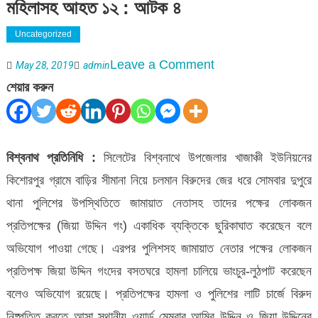
মহিলাসহ আহত ১২ : আটক ৪
Uncategorized
on
Leave a Comment
May 28, 2019
admin
বিশ্বনাথে
শেয়ার করুন
উভয়
পক্ষের
সংঘর্ষে
বিশ্বনাথ প্রতিনিধি :
সিলেটের বিশ্বনাথে উপজেলার খাজাঞ্চী ইউনিয়নের
পুলিশ-
কিশোরপুর গ্রামে বাড়ির সীমানা নিয়ে চলমান বিরুদের জের ধরে সোমবার দুপুরে
ইউপি
থানা পুলিশের উপস্থিতিতে জামায়াত নেতাসহ তাদের পক্ষের লোকজন
সদস‌্য
প্রতিপক্ষের (জিয়া উদ্দিন গং) একাধিক ব্যক্তিকে ছুরিকাঘাত করেছেন বলে
ও
অভিযোগ পাওয়া গেছে। এরপর পুলিশসহ জামায়াত নেতার পক্ষের লোকজন
মহিলাসহ
প্রতিপক্ষ জিয়া উদ্দিন গংদের বসতঘরে হামলা চালিয়ে ভাংচুর-লুঠপাট করেছেন
আহত
বলেও অভিযোগ রয়েছে। প্রতিপক্ষের হামলা ও পুলিশের লাটি চার্জে বিরুদ
১২
নিষ্পত্তি করতে আসা স্থানীয় ওয়ার্ড মেম্বার আমির উদ্দিন ও জিয়া উদ্দিনের