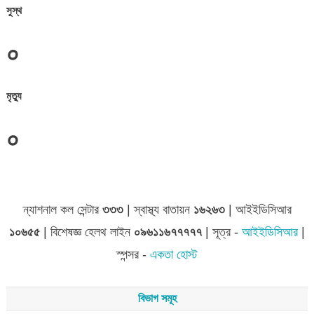
সুস্থ
০
মৃত্যু
০
জেলা সমূহের তথ্য
ন্যাশনাল কল সেন্টার
৩৩৩
| স্বাস্থ্য বাতায়ন
১৬২৬৩
| আইইডিসিআর
১০৬৫৫
| বিশেষজ্ঞ হেলথ লাইন
০৯৬১১৬৭৭৭৭৭
| সূত্র -
আইইডিসিআর
|
স্পন্সর -
একতা হোস্ট
বিভাগ সমূহ