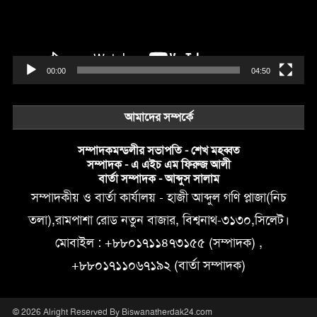
00:00
04:50
আমাদের সম্পর্কে
সম্পাদকমন্ডলীর সভাপতি - শেখ মহব্বত
সম্পাদক - এ এইচ এম ফিরুজ আলী
বার্তা সম্পাদক - আব্দুস সালাম
সম্পাদকীয় ও বার্তা কার্যালয় - হাজী আব্দুল গণি প্লাজা(নিচ
তলা),রামপাশা রোড নতুন বাজার, বিশ্বনাথ-৩১৩০,সিলেট।
মোবাইল : +৮৮০১৭১১৪৭৩১৫৫ (সম্পাদক) ,
+৮৮০১৭১১০৬৭১৯২ (বার্তা সম্পাদক)
© 2026 Alright Reserved By Biswanatherdak24.com