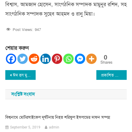
বিশ্বাস, আমজাদ হোসেন, সাংগঠনিক সম্পাদক মামুনুর রশিদ, সহ
সাংগঠনিক সম্পাদক সুহেব আহমদ ও রানু মিয়া।
Post Views:
947
শেয়ার করুন
0
Shares
Post
ঈদ হল মুসলিম মিল্লাতের ভ্রাতৃত্ববন্ধনের এক অনুপম দৃষ্টান্ত : অধ্যক্ষ মনোওর আলী
প্রকাশিত সংবাদের প্রতিবাদ : রাসেল আহমদের বক্তব্য
navigation
সংশ্লিষ্ট সংবাদ
বিশ্বনাথে মোটরসাইকেল দূর্ঘটনায় নিহত শরিফুল ইসলামের দাফন সম্পন্ন
September 5, 2019
admin