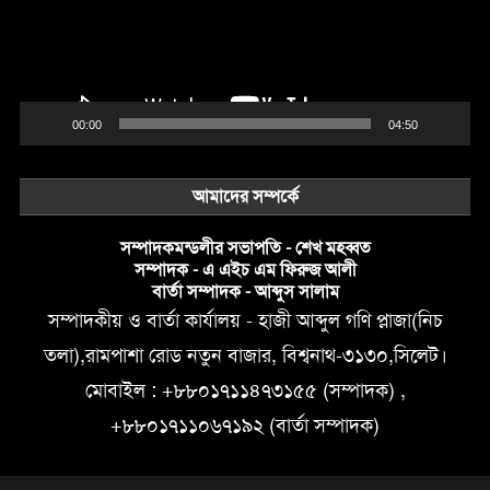
00:00
04:50
আমাদের সম্পর্কে
সম্পাদকমন্ডলীর সভাপতি - শেখ মহব্বত
সম্পাদক - এ এইচ এম ফিরুজ আলী
বার্তা সম্পাদক - আব্দুস সালাম
সম্পাদকীয় ও বার্তা কার্যালয় - হাজী আব্দুল গণি প্লাজা(নিচ
তলা),রামপাশা রোড নতুন বাজার, বিশ্বনাথ-৩১৩০,সিলেট।
মোবাইল : +৮৮০১৭১১৪৭৩১৫৫ (সম্পাদক) ,
+৮৮০১৭১১০৬৭১৯২ (বার্তা সম্পাদক)