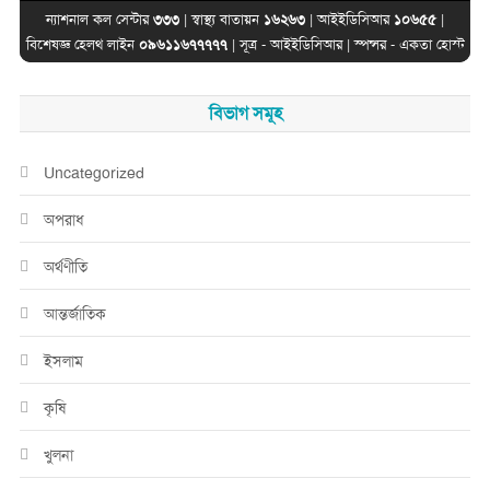
ন্যাশনাল কল সেন্টার
৩৩৩
| স্বাস্থ্য বাতায়ন
১৬২৬৩
| আইইডিসিআর
১০৬৫৫
|
বিশেষজ্ঞ হেলথ লাইন
০৯৬১১৬৭৭৭৭৭
| সূত্র -
আইইডিসিআর
| স্পন্সর -
একতা হোস্ট
বিভাগ সমূহ
Uncategorized
অপরাধ
অর্থণীতি
আন্তর্জাতিক
ইসলাম
কৃষি
খুলনা