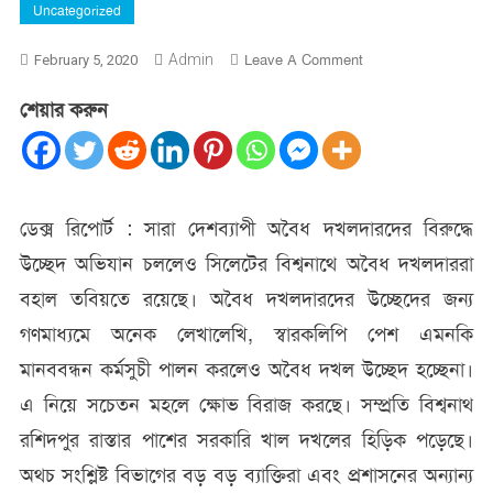
Uncategorized
On
Admin
Leave A Comment
February 5, 2020
বিশ্বনাথে
শেয়ার করুন
অবৈধ
দখল
উচ্ছেদের
দাবিতে
স্বারকলিপি
ডেক্স রিপোর্ট : সারা দেশব্যাপী অবৈধ দখলদারদের বিরুদ্ধে
পেশ
উচ্ছেদ অভিযান চললেও সিলেটের বিশ্বনাথে অবৈধ দখলদাররা
বহাল তবিয়তে রয়েছে। অবৈধ দখলদারদের উচ্ছেদের জন্য
গণমাধ্যমে অনেক লেখালেখি, স্বারকলিপি পেশ এমনকি
মানববন্ধন কর্মসুচী পালন করলেও অবৈধ দখল উচ্ছেদ হচ্ছেনা।
এ নিয়ে সচেতন মহলে ক্ষোভ বিরাজ করছে। সম্প্রতি বিশ্বনাথ
রশিদপুর রাস্তার পাশের সরকারি খাল দখলের হিড়িক পড়েছে।
অথচ সংশ্লিষ্ট বিভাগের বড় বড় ব্যাক্তিরা এবং প্রশাসনের অন্যান্য