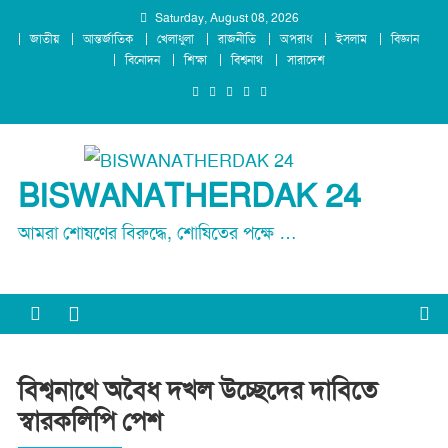
Skip
Saturday, August 08, 2026
জাতীয়
আন্তর্জাতিক
খেলাধুলা
রাজনীতি
অপরাধ
ইসলাম
বিজ্ঞান
to
বিনোদন
শিক্ষা
বিশ্বনাথ
সারাদেশ
content
BISWANATHERDAK 24
আমরা শোষণের বিরুদ্ধে, শোষিতের পক্ষে …
বিশ্বনাথে অবৈধ দখল উচ্ছেদের দাবিতে
স্বারকলিপি পেশ