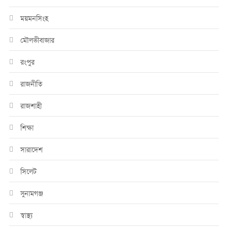
ময়মনসিংহ
মৌলভীবাজার
রংপুর
রাজনীতি
রাজশাহী
শিক্ষা
সারাদেশ
সিলেট
সুনামগঞ্জ
স্বাস্থ্য