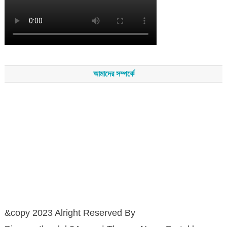
আমাদের সম্পর্কে
সম্পাদকমন্ডলীর সভাপতি - শেখ মহব্বত
সম্পাদক - এ এইচ এম ফিরুজ আলী
বার্তা সম্পাদক - আব্দুস সালাম
সম্পাদকীয় ও বার্তা কার্যালয় - হাজী আব্দুল গণি প্লাজা(নিচ তলা),রামপাশা রোড
নতুন বাজার, বিশ্বনাথ-৩১৩০,সিলেট।
মোবাইল : +৮৮০১৭১১৪৭৩১৫৫ (সম্পাদক) , +৮৮০১৭১১০৬৭১৯২ (বার্তা
সম্পাদক)
&copy 2023 Alright Reserved By