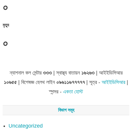
০
মৃত্যু
০
জেলা সমূহের তথ্য
ন্যাশনাল কল সেন্টার
৩৩৩
| স্বাস্থ্য বাতায়ন
১৬২৬৩
| আইইডিসিআর
১০৬৫৫
| বিশেষজ্ঞ হেলথ লাইন
০৯৬১১৬৭৭৭৭৭
| সূত্র -
আইইডিসিআর
|
স্পন্সর -
একতা হোস্ট
বিভাগ সমূহ
Uncategorized