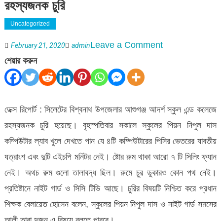
রহস্যজনক চুরি
Uncategorized
on
Leave a Comment
February 21, 2020
admin
বিশ্বনাথের
শেয়ার করুন
আশুগঞ্জ
আদর্শ
স্কুল
ডেক্স রিপোর্ট : সিলেটের বিশ্বনাথ উপজেলার আশুগঞ্জ আদর্শ স্কুল এন্ড কলেজে
এন্ড
রহস্যজনক চুরি হয়েছে। বৃহস্পতিবার সকালে স্কুলের পিয়ন নিপুল দাস
কলেজে
কম্পিউটার ল্যাব খুলে দেখতে পান যে ৪টি কম্পিউটারের পিসির ভেতরের যাবতীয়
রহস্যজনক
যত্রাংশ এবং দুটি এইচপি মনিটর নেই। ষ্টোর রুম থাকা আরো ৭ টি সিলিং ফ্যান
চুরি
নেই। অথচ রুম গুলো তালাবদ্ধ ছিল। রুমে চুর ডুকারও কোন পথ নেই।
প্রতিষ্টানে নাইট গার্ড ও সিসি টিভি আছে। চুরির বিষয়টি নিশ্চিত করে প্রধান
শিক্ষক বেলায়েত হোসেন বলেন, স্কুলের পিয়ন নিপুল দাস ও নাইট গার্ড সমসের
আলী তারা দুজন এ বিষয়ে বলতে পারবে।