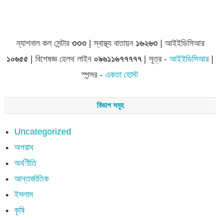
জেলা সমূহের তথ্য
ন্যাশনাল কল সেন্টার
৩৩৩
| স্বাস্থ্য বাতায়ন
১৬২৬৩
| আইইডিসিআর
১০৬৫৫
| বিশেষজ্ঞ হেলথ লাইন
০৯৬১১৬৭৭৭৭৭
| সূত্র -
আইইডিসিআর
|
স্পন্সর -
একতা হোস্ট
বিভাগ সমূহ
Uncategorized
অপরাধ
অর্থণীতি
আন্তর্জাতিক
ইসলাম
কৃষি