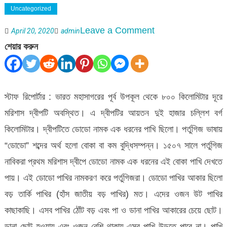
Uncategorized
on
Leave a Comment
April 20, 2020
admin
বাংলাদেশে
শেয়ার করুন
ডোডো
পাখি
উন্নয়নের
স্টাফ রিপোর্টার : ভারত মহাসাগরের পূর্ব উপকূল থেকে ৮০০ কিলোমিটার দূরে
চাবিকাঠি
মরিশাস দ্বীপটি অবস্থিত। এ দ্বীপটির আয়তন দুই হাজার চল্লিশ বর্গ
কিলোমিটার। দ্বীপটিতে ডোডো নামক এক ধরনের পাখি ছিলো। পর্তুগিজ ভাষায়
“ডোডো” শব্দের অর্থ হলো বোকা বা কম বুদ্ধিসম্পন্ন। ১৫০৭ সালে পর্তুগিজ
নাবিকরা প্রথম মরিশাস দ্বীপে ডোডো নামক এক ধরনের এই বোকা পাখি দেখতে
পায়। এই ডোডো পাখির নামকরণ করে পর্তুগিজরা। ডোডো পাখির আকার ছিলো
বড় তার্কি পাখির (হাঁস জাতীয় বড় পাখির) মত। এদের ওজন উট পাখির
কাছাকাছি। এসব পাখির ঠোঁট বড় এবং পা ও ডানা পাখির আকারের চেয়ে ছোট।
ডানা ছোট হওয়ায় এবং ওজন বেশি থাকায় এসব পাখি উড়তে পারে না। পাখি