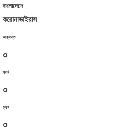
বাংলাদেশে
করোনাভাইরাস
আক্রান্ত
০
সুস্থ
০
মৃত্যু
০