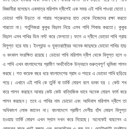
বিজ্ঞানীরা বলেছেন একমাত্র মরিশাস দ্বীপেই এক সময় এই পাখি পাওয়া যেতো।
ডোডো পাখি উড়তে না পারায় শত্রুরদের হাত থেকে নিজেদের রক্ষা করতে
পারতো না। পর্তুগিজরা কুকুর বিড়াল নিয়ে এসব পাখি শিকার করতো। কুকুর
বিড়াল এসব পাখির ডিম নস্ট করে ফেলতো। ফলে এ দ্বীপে ডোডো পাখি প্রায়
বিলুপ্ত হয়ে যায়। ইংল্যান্ড ও যুক্তরাষ্ট্রের অনেক জাদুঘরে ডোডো পাখির হাড়
ও কংকাল সংরক্ষিত রয়েছে। ডোডো পাখি মরিশাস দ্বীপ থেকে বিলুপ্ত হলে ও
এ পাখি এখন বাংলাদেশের গ্রামীণ অর্থনৈতিক উন্নয়নে গুরুত্বপূর্ণ ভূমিকা পালন
করছে। গত কয়েক বছর ধরে বাংলাদেশের গ্রাম ও শহরে এ ডোডো পাখি ছড়িয়ে
পড়ে। এখানে এই পাখি কে তুর্কি বা তার্কি মোরগ বলে ডাকা হয় । কেউ শখ
করে পালন করছেন আবার কেউ কেউ বান্যিজিক ভাবে অনেক মোরগ ফার্ম করে
পালন করছেন। তবে এ পাখির নাম ডোডো এবং আদিবাস মরিশাস দ্বীপে তা
অধিকাংশ লোক জানেন না। বাংলাদেশে গ্রামীণ দেশীয় হাঁস মোরগ বিলুপ্ত
হওয়ায় তার্কি মোরগ এখন স্থান দখন করে নিয়েছে। অনেকেই বছেলেন এ
মোরগের মাংস খুবই মজার এবং কলেস্টেরল ও কম হয়। ছোটোখাটো অনুষ্টানে