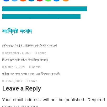
বিশ্বনাথ বড়তলায় প্রবাসি হাজি রজব আলীর খাদ্য সামগ্রী প্রদান
Post
বিশ্বনাথের নিয়ামতপুরে মাষ্টার তুলা মিয়ার ফুড সামগ্রী বিতরণ
navigation
সংশ্লিষ্ট সংবাদ
সৌদিআরবে ‘ল্যান্ডিং পারমিশন’ পেল বিমান বাংলাদেশ
September 24, 2020
admin
গিনেস বুকে স্থান পেলো শস্যচিত্রে বঙ্গবন্ধু
March 17, 2021
admin
পবিত্র শবে কদর হাজার রাতের চেয়ে উত্তম এক রজনী
June 1, 2019
admin
Leave a Reply
Your email address will not be published.
Required