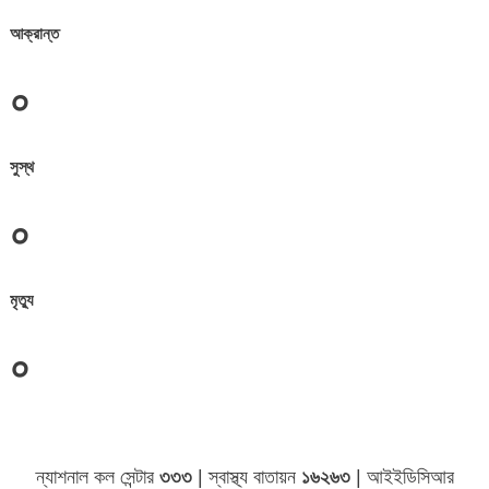
আক্রান্ত
০
সুস্থ
০
মৃত্যু
০
ন্যাশনাল কল সেন্টার
৩৩৩
| স্বাস্থ্য বাতায়ন
১৬২৬৩
| আইইডিসিআর