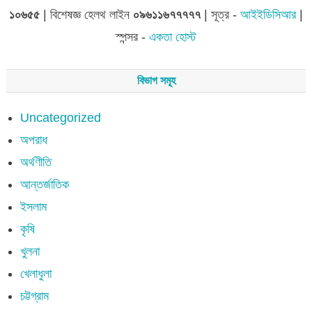
১০৬৫৫
| বিশেষজ্ঞ হেলথ লাইন
০৯৬১১৬৭৭৭৭৭
| সূত্র -
আইইডিসিআর
|
স্পন্সর -
একতা হোস্ট
বিভাগ সমূহ
Uncategorized
অপরাধ
অর্থণীতি
আন্তর্জাতিক
ইসলাম
কৃষি
খুলনা
খেলাধুলা
চট্টগ্রাম