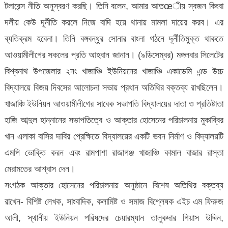
টলারেন্স নীতি অনুস্বরণ করছি। তিনি বলেন, আমার আতœীয় স্বজন কিংবা
দলীয় কেউ দূর্নীতি করলে নিজে বাদি হয়ে থানায় মামলা দায়ের করব। এর
ব্যতিক্রম হবেনা। তিনি বঙ্গবন্ধুর সোনার বাংলা গঠনে দূর্নীতিমুক্ত থাকতে
আওয়ামীলীগের সকলের প্রতি আহবান জানান। (৯ডিসেম্বর) মঙ্গলবার সিলেটের
বিশ্বনাথ উপজেলার ২নং খাজাঞ্চি ইউনিয়নের খাজাঞ্চি একাডেমি এন্ড উচ্চ
বিদ্যালয়ে বিজয় দিবসের আলোচনা সভায় প্রধান অতিথির বক্তব্য রাখছিলেন।
খাজাঞ্চি ইউনিয়ন আওয়ামীলীগের সাবেক সভাপতি বিদ্যালয়ের দাতা ও প্রতিষ্টাতা
হাজি আব্দুল হান্নানের সভাপতিত্বে ও আক্তার হোসেনের পরিচালনায় মুকাব্বির
খান এলাকা বাসির দাবির প্রেক্ষিতে বিদ্যালয়ের একটি ভবন নির্মাণ ও বিদ্যালয়টি
এমপি ভোক্তি করন এবং রামপাশা রাজাগঞ্জ খাজাঞ্চি কামাল বাজার রাস্তা
মেরামতের আশ্বাস দেন।
সংগঠক আক্তার হোসেনের পরিচালনায় অনুষ্ঠানে বিশেষ অতিথির বক্তব্য
রাখেন- বিশিষ্ট লেখক, সাংবাদিক, কলামিষ্ট ও সমাজ বিশ্লেষক এইচ এম ফিরুজ
আলী, স্থানীয় ইউনিয়ন পরিষদের চেয়ারম্যান তালুকদার গিয়াস উদ্দিন,