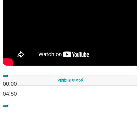
Player
আমাদের সম্পর্কে
00:00
04:50
সম্পাদকমন্ডলীর সভাপতি - শেখ মহব্বত
সম্পাদক - এ এইচ এম ফিরুজ আলী
বার্তা সম্পাদক - আব্দুস সালাম
সম্পাদকীয় ও বার্তা কার্যালয় - হাজী আব্দুল গণি প্লাজা(নিচ তলা),রামপাশা রোড
নতুন বাজার, বিশ্বনাথ-৩১৩০,সিলেট।
মোবাইল : +৮৮০১৭১১৪৭৩১৫৫ (সম্পাদক) , +৮৮০১৭১১০৬৭১৯২ (বার্তা