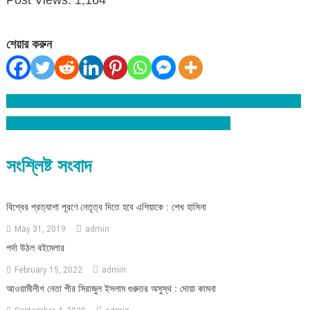
শেয়ার করুন
বিশ্বনাথে বিয়ের প্রলোভন দেখিয়ে ৬ষ্ট শ্রেণীর ছাত্রীকে ধর্ষণ : ধর্ষক গ্রেপ্তার
Post
ডিজিটাল বাংলাদেশ দিবসে বিশ্বনাথে র‌্যালী-সেমিনার অনুষ্ঠিত
navigation
সংশ্লিষ্ট সংবাদ
বিশ্বের প্রত্যাশা পূরণে নেতৃত্ব দিতে হবে এশিয়াকে : শেখ হাসিনা
May 31, 2019
admin
পর্দা উঠল বইমেলার
February 15, 2022
admin
আওয়ামীলীগ নেতা পীর সিরাজুল ইসলাম গুরুতর অসুস্থ : দোয়া কামনা