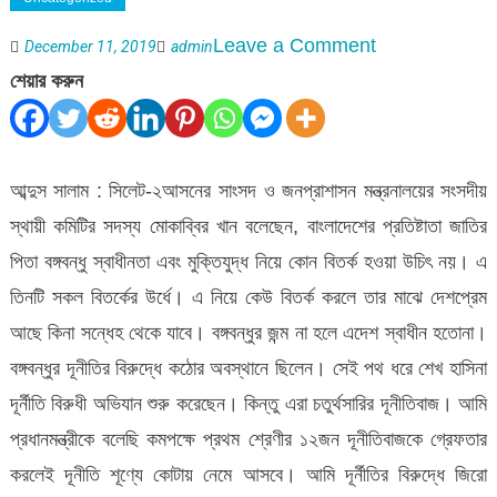
on
Leave a Comment
December 11, 2019
admin
বঙ্গবন্ধু
শেয়ার করুন
স্বাধীনতা
মুক্তিযুদ্ধ
সকল
আব্দুস সালাম : সিলেট-২আসনের সাংসদ ও জনপ্রাশাসন মন্ত্রনালয়ের সংসদীয়
বিতর্কের
স্থায়ী কমিটির সদস্য মোকাব্বির খান বলেছেন, বাংলাদেশের প্রতিষ্টাতা জাতির
উর্ধে
পিতা বঙ্গবন্ধু স্বাধীনতা এবং মুক্তিযুদ্ধ নিয়ে কোন বিতর্ক হওয়া উচিৎ নয়। এ
তিনটি সকল বিতর্কের উর্ধে। এ নিয়ে কেউ বিতর্ক করলে তার মাঝে দেশপ্রেম
আছে কিনা সন্ধেহ থেকে যাবে। বঙ্গবন্ধুর জন্ম না হলে এদেশ স্বাধীন হতোনা।
বঙ্গবন্ধুর দূনীতির বিরুদ্ধে কঠোর অবস্থানে ছিলেন। সেই পথ ধরে শেখ হাসিনা
দূর্নীতি বিরুধী অভিযান শুরু করেছেন। কিন্তু এরা চতুর্থসারির দূনীতিবাজ। আমি
প্রধানমন্ত্রীকে বলেছি কমপক্ষে প্রথম শ্রেণীর ১২জন দূনীতিবাজকে গ্রেফতার
করলেই দূনীতি শূণ্যে কোটায় নেমে আসবে। আমি দূর্নীতির বিরুদ্ধে জিরো