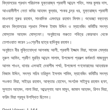
বিদ্যালয়ের প্রধান পরিচালক যুক্তরাজ্য প্রবাসী আব্দুস শহিদ, সমর কুমার দাস,
আওয়ামীলীগ নেতা কবির আহমদ কুব্বার, শংকর চন্দ্র ধর, যুক্তরাজ্য প্রবাসী
মাওলানা নুরুর রহমান, সাংবাদিক এমদাদুর রহমান মিলাদ। শুভেচ্ছা বক্তব্য
রাখেন বিদ্যালয়ের প্রধান শিক্ষক ইমাম উদ্দিন ও ম্যানেজিং কমিটির সদস্য
মোস্তাক আহমদ মোস্তফা। অনুষ্ঠানের শুরুতে পবিত্র কোরআন থেকে
তেলাওয়াত করেন ১০শ্রেণীর ছাত্র ছাদিকুর রহমান।
অনুষ্ঠানে বীর মুক্তিযোদ্ধা আলকাছ আলী, প্রবাসী ইজ্জাদ মিয়া, সাবেক মেম্বার
নুরুল আমিন, প্রবীণ মুরব্বি আব্দুস সালাম, উপজেলা প্রকল্প কর্মকর্তা মাজবুবুল
আলম শাওন, থানার এসআই দেবাশীষ শর্ম্মা, উপজেলা গণফোরামের আহবায়ক
নিজাম উদ্দিন, সদস্য সচিব তরিকুল ইসলাম শামিম, ম্যানেজিং কমিটির সদস্য
শওকত মিয়া, সাইদুর রহমান, আক্তার হোসেন, সংগঠক সাইফুর রহমান ছফা,
সুলতান আহমদ, লালা মিয়া, আব্দুল্লাহ আল মামুন, জামাল আহমদ, রিপন মিয়া,
ফরিদ মিয়া প্রমুখ উপস্থিত ছিলেন।
Post Views:
1,164