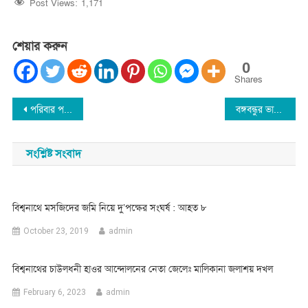
Post Views:
1,171
শেয়ার করুন
0
Shares
Post
পরিবার পরিকল্পনা বিভাগের সাফল্য এখন বিশ্বজুড়ে : একে এম আব্দুস ছোবহান
বঙ্গবন্ধুর ভাস্কর্য নির্মাণ নিয়ে বিশ্বনাথে হামলা স্বীকার আওয়ামীলীগ পরিবার
navigation
সংশ্লিষ্ট সংবাদ
বিশ্বনাথে মসজিদের জমি নিয়ে দু’পক্ষের সংঘর্ষ : আহত ৮
October 23, 2019
admin
বিশ্বনাথের চাউলধনী হাওর আন্দোলনের নেতা জেলেঃ মালিকানা জলাশয় দখল
February 6, 2023
admin