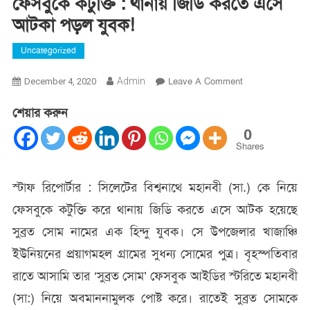
ফেসবুকে কটুক্তি : থানায় জিডি করতে এসে
আটকা পড়ল যুবক!
Uncategorized
On
Admin
Leave A Comment
December 4, 2020
ফেসবুকে
শেয়ার করুন
কটুক্তি
:
0
থানায়
Shares
জিডি
করতে
স্টাফ রিপোর্টার : সিলেটের বিশ্বনাথে মহানবী (সা.) কে নিয়ে
এসে
ফেসবুকে কটুক্তি করে থানায় জিডি করতে এসে আটক হয়েছে
আটকা
পড়ল
সুব্রত সোম নামের এক হিন্দু যুবক। সে উপজেলার খাজাঞ্চি
যুবক!
ইউনিয়নের প্রয়াগমহল গ্রামের সুধন্য সোমের পুত্র। বৃহস্পতিবার
রাতে আসামি তার ‘সুব্রত সোম’ ফেসবুক আইডির স্টরিতে মহানবী
(সা:) নিয়ে অবমাননামুলক পোষ্ট করে। রাতেই সুব্রত সোমকে