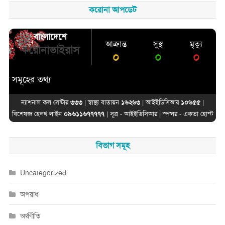
করোনা আপডেট
বাংলাদেশে
আক্রান্ত
সুস্থ
মৃত্যু
করোনাভাইরাস
০
০
০
মূহের তথ্য
ন্যাশনাল কল সেন্টার
৩৩৩
| স্বাস্থ্য বাতায়ন
১৬২৬৩
| আইইডিসিআর
১০৬৫৫
|
বিশেষজ্ঞ হেলথ লাইন
০৯৬১১৬৭৭৭৭৭
| সূত্র -
আইইডিসিআর
| স্পন্সর -
একতা হোস্ট
বিভাগ সমূহ
Uncategorized
অপরাধ
অর্থণীতি