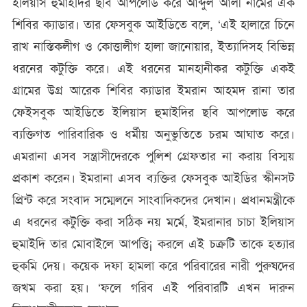
ইলিয়াস হুমাইদির ছবি আপলোড করে আব্দুল আলী নামের এক
শিবির ক্যাডার। তার ফেসবুক আইডিতে বলে, ‘এই হালারে চিনে
রাখ নাস্তিকলীগ ও কোত্তালীগ হালা জানোয়ার, ইত্যাদিসহ বিভিন্ন
ধরনের কটুক্তি করে। এই ধরনের মানহানীকর কটুক্তি একই
গ্রামের উগ্র আরেক শিবির ক্যাডার ইমরান আহমদ রানা তার
ফেইসবুক আইডিতে ইলিয়াস হুমাইদির ছবি আপলোড করে
ব্যক্তিগত পারিবারিক ও ধর্মীয় অনুভুতিতে চরম আঘাত করে।
এমরানা এসব সন্ত্রাসীদেরকে পুলিশ গ্রেফতার না করায় বিস্ময়
প্রকাশ করেন। ইমরানা এসব ব্যক্তির ফেসবুক আইডির স্কীনসট
প্রিন্ট করে সংবাদ সম্মেলনে সাংবাদিকদের দেখান। প্রধানমন্ত্রীকে
এ ধরনের কটুক্তি করা সঠিক নয় মর্মে, ইমরানার চাচা ইলিয়াস
হুমাইদি তার মোবাইলে আপত্তি¡ করলে এই চক্রটি তাকে হত্যার
হুকমি দেয়। কয়েক দফা হামলা করে পরিবারের নারী পুরুষদের
জখম করা হয়। ‘ফলে গরিব এই পরিবারটি এখন দারুন