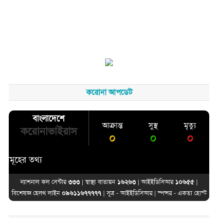
করোনা আপডেট
বাংলাদেশে
আক্রান্ত
সুস্থ
মৃত্যু
করোনাভাইরাস
০
০
০
ের তথ্য
ন্যাশনাল কল সেন্টার
৩৩৩
| স্বাস্থ্য বাতায়ন
১৬২৬৩
| আইইডিসিআর
১০৬৫৫
|
বিশেষজ্ঞ হেলথ লাইন
০৯৬১১৬৭৭৭৭৭
| সূত্র -
আইইডিসিআর
| স্পন্সর -
একতা হোস্ট