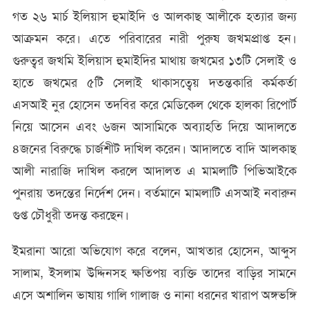
গত ২৬ মার্চ ইলিয়াস হুমাইদি ও আলকাছ আলীকে হত্যার জন্য
আক্রমন করে। এতে পরিবারের নারী পুরুষ জখমপ্রাপ্ত হন।
গুরুত্বর জখমি ইলিয়াস হুমাইদির মাথায় জখমের ১৩টি সেলাই ও
হাতে জখমের ৫টি সেলাই থাকাসত্বেয় দতন্তকারি কর্মকর্তা
এসআই নুর হোসেন তদবির করে মেডিকেল থেকে হালকা রিপোর্ট
নিয়ে আসেন এবং ৬জন আসামিকে অব্যাহতি দিয়ে আদালতে
৪জনের বিরুদ্ধে চার্জশীট দাখিল করেন। আদালতে বাদি আলকাছ
আলী নারাজি দাখিল করলে আদালত এ মামলাটি পিভিআইকে
পুনরায় তদন্তের নির্দেশ দেন। বর্তমানে মামলাটি এসআই নবারুন
গুপ্ত চৌধুরী তদন্ত করছেন।
ইমরানা আরো অভিযোগ করে বলেন, আখতার হোসেন, আব্দুস
সালাম, ইসলাম উদ্দিনসহ ক্ষতিপয় ব্যক্তি তাদের বাড়ির সামনে
এসে অশালিন ভাষায় গালি গালাজ ও নানা ধরনের খারাপ অঙ্গভঙ্গি