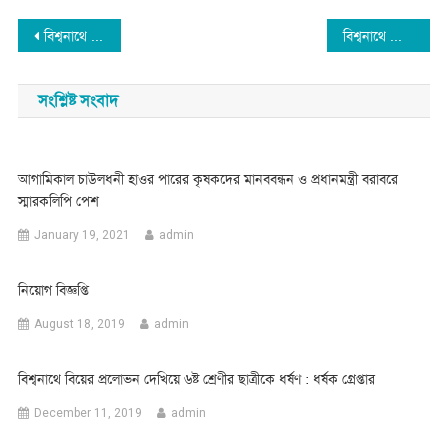
Post
বিশ্বনাথে শেখ নেছার আহমদ ফুটবল টুর্ণামেন্টের উদ্বোধনে ব্যারিস্টার সুমন
বিশ্বনাথে কাউন্সিলর পদপ্রার্থী সালমান রব্বানীর উঠান বৈঠক
navigation
সংশ্লিষ্ট সংবাদ
আগামিকাল চাউলধনী হাওর পারের কৃষকদের মানববন্ধন ও প্রধানমন্ত্রী বরাবরে
স্মারকলিপি পেশ
January 19, 2021
admin
নিয়োগ বিজ্ঞপ্তি
August 18, 2019
admin
বিশ্বনাথে বিয়ের প্রলোভন দেখিয়ে ৬ষ্ট শ্রেণীর ছাত্রীকে ধর্ষণ : ধর্ষক গ্রেপ্তার
December 11, 2019
admin