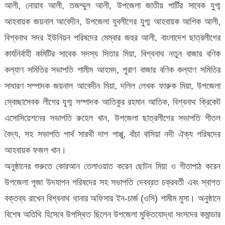
আলী, নোয়াব আলী, তজম্মুল আলী, উপজেলা জাতীয় পার্টির সাবেক যুগ্ম
আহবায়ক জয়নাল আবেদীন, উপজেলা যুবলীগের যুগ্ম আহবায়ক আশিক আলী,
বিশ্বনাথ সদর ইউনিয়ন পরিষদের মেম্বার জহুর আলী, বাংলাদেশ ছাত্রলীগের
কার্যনির্বাহী কমিটির সাবেক সদস্য সিতার মিয়া, বিশ্বনাথ নতুন বাজার বণিক
কল্যাণ সমিতির সভাপতি শামীম আহমদ, পুরাণ বাজার বণিক কল্যাণ সমিতির
সাধারণ সম্পাদক জয়নাল আবেদীন মিয়া, দলিল লেখক ফারুক মিয়া, উপজেলা
স্বেচ্ছাসেবক লীগের যুগ্ম সম্পাদক আতিকুর রহমান আতিক, বিশ্বনাথ ক্রিকেট
এসোসিয়েশনের সভাপতি রুহেল খান, উপজেলা ছাত্রলীগের সভাপতি শীতল
বৈদ্য, সহ সভাপতি পার্থ সারথী দাশ পাপ্পু, বাঁচা বাসিয়া নদী ঐক্য পরিষদের
আহবায়ক ফজল খান।
অনুষ্ঠানের শুরুতে কোরআন তেলাওয়াত করেন ছোটন মিয়া ও গীতাপাঠ করেন
উপজেলা পূজা উদযাপন পরিষদের সহ সভাপতি দেবব্রত চক্রবর্তী এবং স্বাগত
বক্তব্য রাখেন বিশ্বনাথ থানার অফিসার ইন-চার্জ (ওসি) শামীম মুসা। অনুষ্ঠানে
বিশেষ অতিথি হিসেবে উপস্থিত ছিলেন উপজেলা মুক্তিযোদ্ধা সংসদের কমান্ডার