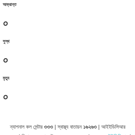
আক্রান্ত
০
সুস্থ
০
মৃত্যু
০
ন্যাশনাল কল সেন্টার
৩৩৩
| স্বাস্থ্য বাতায়ন
১৬২৬৩
| আইইডিসিআর