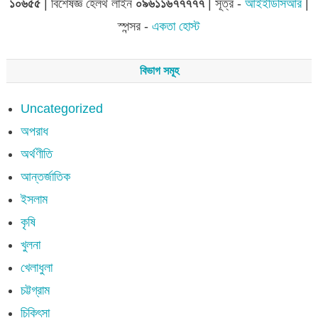
১০৬৫৫
| বিশেষজ্ঞ হেলথ লাইন
০৯৬১১৬৭৭৭৭৭
| সূত্র -
আইইডিসিআর
|
স্পন্সর -
একতা হোস্ট
বিভাগ সমূহ
Uncategorized
অপরাধ
অর্থণীতি
আন্তর্জাতিক
ইসলাম
কৃষি
খুলনা
খেলাধুলা
চট্টগ্রাম
চিকিৎসা