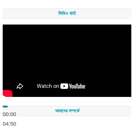
ভিডিও বার্তা
Video
Player
আমাদের সম্পর্কে
00:00
04:50
সম্পাদকমন্ডলীর সভাপতি - শেখ মহব্বত
সম্পাদক - এ এইচ এম ফিরুজ আলী