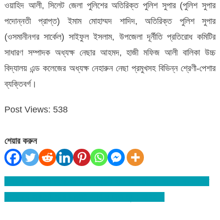
ওয়াহিদ আলী, সিলেট জেলা পুলিশের অতিরিক্ত পুলিশ সুপার (পুলিশ সুপার
পদোন্নতী প্রাপ্ত) ইমাম মোহাম্মদ শাদিদ, অতিরিক্ত পুলিশ সুপার
(ওসমানীনগর সার্কেল) সাইফুল ইসলাম, উপজেলা দূর্নীতি প্রতিরোধ কমিটির
সাধারণ সম্পাদক অধ্যক্ষ নেছার আহমদ, হাজী মফিজ আলী বালিকা উচ্চ
বিদ্যালয় এন্ড কলেজের অধ্যক্ষ নেহারুন নেছা প্রমুখসহ বিভিন্ন শ্রেণী-পেশার
ব্যক্তিবর্গ।
Post Views:
538
শেয়ার করুন
বিশ্বনাথে মতিউর রহমানের উপর সন্ত্রাসী হামলায় প্রতিবাদ করেছে ব্যবসায়ীরা
Post
বিশ্বনাথে হাফপেন্ট পরে ডাকাতি-স্বর্ণ ও টাকা লুট : আহত-২
navigation