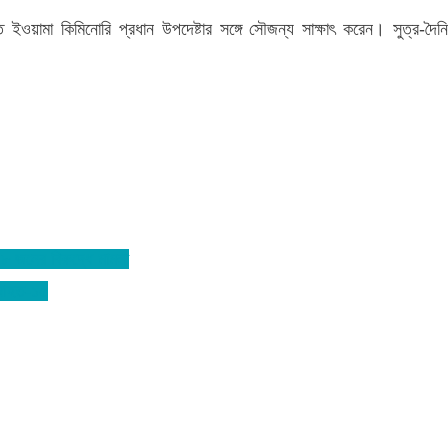
ূত ইওয়ামা কিমিনোরি প্রধান উপদেষ্টার সঙ্গে সৌজন্য সাক্ষাৎ করেন। সুত্র-দৈন
০৮ জনের বিরুদ্ধে মামলা
: আহত-১৫