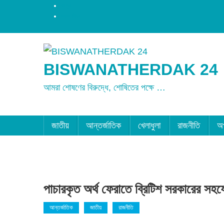
রংপুর
ময়মনসিংহ
BISWANATHERDAK 24
আমরা শোষণের বিরুদ্ধে, শোষিতের পক্ষে …
জাতীয়
আন্তর্জাতিক
খেলাধুলা
রাজনীতি
অ
পাচারকৃত অর্থ ফেরাতে ব্রিটিশ সরকারের সহ
আন্তর্জাতিক
জাতীয়
রাজনীতি