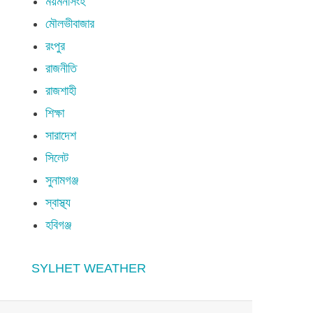
ময়মনসিংহ
মৌলভীবাজার
রংপুর
রাজনীতি
রাজশাহী
শিক্ষা
সারাদেশ
সিলেট
সুনামগঞ্জ
স্বাস্থ্য
হবিগঞ্জ
SYLHET WEATHER