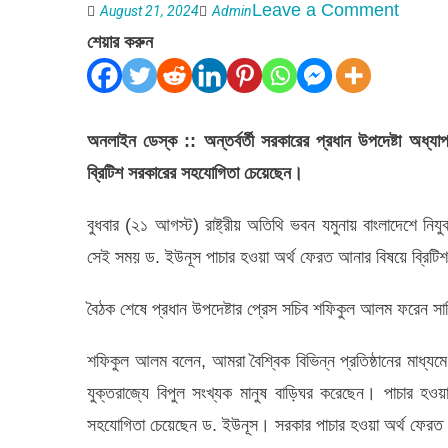
on
Leave a Comment
August 21, 2024
Admin
পাচারকৃত
শেয়ার করুন
অর্থ
ফেরাতে
ব্রিটিশ
অনলাইন ডেস্ক :: অন্তর্বর্তী সরকারের প্রধান উপদেষ্টা অধ্য
সরকারের
ব্রিটিশ সরকারের সহযোগিতা চেয়েছেন।
সহযোগি
বুধবার (২১ আগস্ট) রাষ্ট্রীয় অতিথি ভবন যমুনায় বাংলাদেশে নিযু
চেয়েছেন
সেই সময় ড. ইউনূস পাচার হওয়া অর্থ ফেরত আনার বিষয়ে ব্রিট
ড.
ইউনূস
বৈঠক শেষে প্রধান উপদেষ্টার প্রেস সচিব শফিকুল আলম ফরেন সার
শফিকুল আলম বলেন, আমরা বৈশ্বিক বিভিন্ন প্রতিষ্ঠানের মাধ্যম
যুক্তরাজ্যে বিপুল সংখ্যক মানুষ বাড়িঘর করেছেন। পাচার হও
সহযোগিতা চেয়েছেন ড. ইউনূস। সরকার পাচার হওয়া অর্থ ফেরত এ