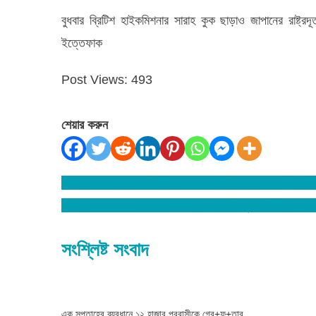
বুধবার ব্রিটিশ হাইকমিশনার সারাহ কুক ছাড়াও জাপানের রাষ্ট্রদ
ইত্তেফাক
Post Views:
493
শেয়ার করুন
বিশ্বনাথে জামায়াত নেতার উপর হামলার ঘটনায় সাবেক মন্ত্রীসহ ১
Post
বিশ্বনাথে সাবেক মেম্বারের বাড়িতে হামলা : ভাংচুরের অভিযোগ 
navigation
সংশ্লিষ্ট সংবাদ
এক সপ্তাহের ব্যবধানে ১২ হাজার প্রবাসীকে গ্রে+ফ+তার