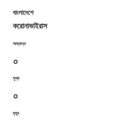
বাংলাদেশে
করোনাভাইরাস
আক্রান্ত
০
সুস্থ
০
মৃত্যু