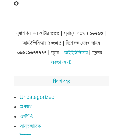
০
জেলা সমূহের তথ্য
ন্যাশনাল কল সেন্টার
৩৩৩
| স্বাস্থ্য বাতায়ন
১৬২৬৩
|
আইইডিসিআর
১০৬৫৫
| বিশেষজ্ঞ হেলথ লাইন
০৯৬১১৬৭৭৭৭৭
| সূত্র -
আইইডিসিআর
| স্পন্সর -
একতা হোস্ট
বিভাগ সমূহ
Uncategorized
অপরাধ
অর্থণীতি
আন্তর্জাতিক