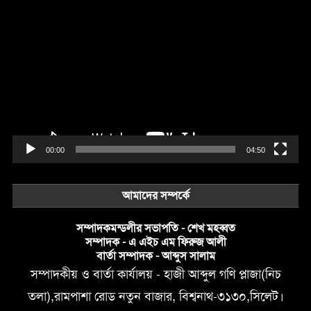
Video
Player
00:00
04:50
আমাদের সম্পর্কে
সম্পাদকমন্ডলীর সভাপতি - শেখ মহব্বত
সম্পাদক - এ এইচ এম ফিরুজ আলী
বার্তা সম্পাদক - আব্দুস সালাম
সম্পাদকীয় ও বার্তা কার্যালয় - হাজী আব্দুল গণি প্লাজা(নিচ
তলা),রামপাশা রোড নতুন বাজার, বিশ্বনাথ-৩১৩০,সিলেট।