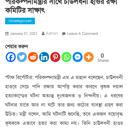
পরিকল্পনামন্ত্রীর সাথে চাউলধনী হাওর রক্ষা
কমিটির সাক্ষাৎ
Uncategorized
On
Admin
Leave A Comment
January 31, 2021
পরিকল্পনামন্ত্রীর
শেয়ার করুন
সাথে
চাউলধনী
0
হাওর
Shares
রক্ষা
কমিটির
স্টাফ রির্পোটার: পরিকল্পনামন্ত্রী এম এ মান্নান বলেছেন, চাউলধনী
সাক্ষাৎ
হাওরে সেচে পানি রক্ষায় আপত্তি করার কারনে কৃষক দয়াল
হত্যাকান্ডের ঘটনা অত্যন্ত দুঃখজনক ও নিন্দনীয়। এ ধরণের
ঘটনার যাতে আর না ঘটে তার জন্য কঠোর ব্যবস্থা গ্রহণ করা
উচিত। মন্ত্রী বলেন, আমি ঘটনাটি শুনেছি, তবে একজন বয়োবৃদ্ধ
কৃষককে এভাবে হত্যা করা কাম্য নয়। তিনি চাউলধনী হাওর