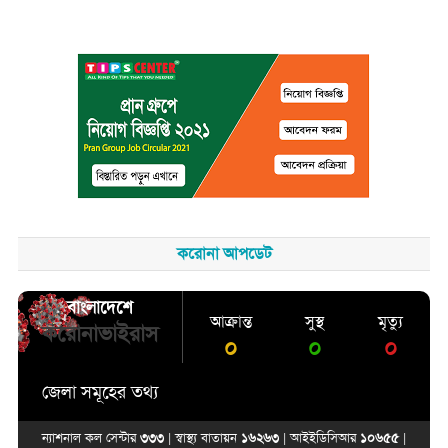
করোনা আপডেট
বাংলাদেশে
আক্রান্ত
সুস্থ
মৃত্যু
করোনাভাইরাস
০
০
০
জেলা সমূহের তথ্য
ন্যাশনাল কল সেন্টার
৩৩৩
| স্বাস্থ্য বাতায়ন
১৬২৬৩
| আইইডিসিআর
১০৬৫৫
|