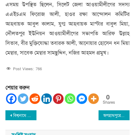
এসময় উপস্থিত ছিলেন, সিলেট জেলা আওয়ামীলীগের সদস্য
এএইচএম ফিরোজ আলী, হাওর রক্ষা আন্দোলন কমিটির
আহবায়ক আবুল কালাম, যুগ্ম আহবায়ক মাস্টার বাবুল মিয়া,
দৌলতপুর ইউনিয়ন আওয়ামীলীগের সভাপতি আরিফ উল্লাহ
সিতাব, বীর মুক্তিযোদ্ধা তবারক আলী, আনোয়ার হোসেন ধন মিয়া
মেম্বার, সাবেক মেম্বার সামছুদ্দিন, নজির আহমদ প্রমুখ।
Post Views:
766
শেয়ার করুন
0
Shares
Post
বিশ্বনাথে কৃষক দয়ালের দাফন সম্পন্ন : খুনিদের গ্রেফতারের দাবীতে প্রতিবাদ সমাবেশ
জগন্নাথপুরে ২৯টি চোরাই গরু আটক : ১৪টি গরুর মালিক খুজছে পুলিশ
navigation
সংশ্লিষ্ট সংবাদ