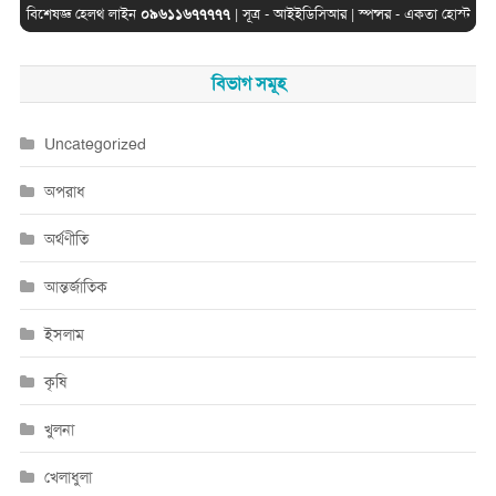
বিশেষজ্ঞ হেলথ লাইন
০৯৬১১৬৭৭৭৭৭
| সূত্র -
আইইডিসিআর
| স্পন্সর -
একতা হোস্ট
বিভাগ সমূহ
Uncategorized
অপরাধ
অর্থণীতি
আন্তর্জাতিক
ইসলাম
কৃষি
খুলনা
খেলাধুলা