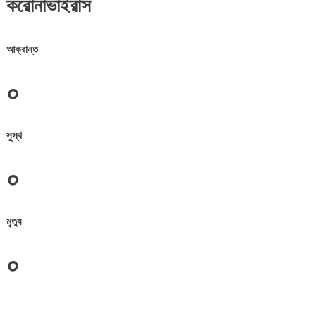
করোনাভাইরাস
আক্রান্ত
০
সুস্থ
০
মৃত্যু
০
জেলা সমূহের তথ্য