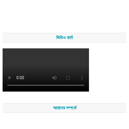
ভিডিও বার্তা
আমাদের সম্পর্কে
সম্পাদকমন্ডলীর সভাপতি - শেখ মহব্বত
সম্পাদক - এ এইচ এম ফিরুজ আলী