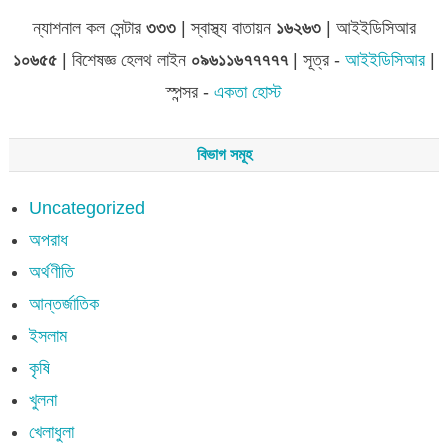
ন্যাশনাল কল সেন্টার
৩৩৩
| স্বাস্থ্য বাতায়ন
১৬২৬৩
| আইইডিসিআর
১০৬৫৫
| বিশেষজ্ঞ হেলথ লাইন
০৯৬১১৬৭৭৭৭৭
| সূত্র -
আইইডিসিআর
|
স্পন্সর -
একতা হোস্ট
বিভাগ সমূহ
Uncategorized
অপরাধ
অর্থণীতি
আন্তর্জাতিক
ইসলাম
কৃষি
খুলনা
খেলাধুলা