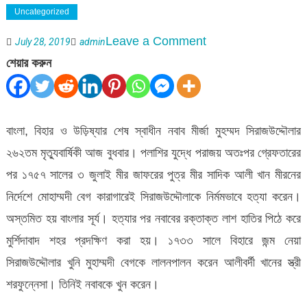
Uncategorized
on
Leave a Comment
July 28, 2019
admin
নবাব
শেয়ার করুন
সিরাজউদ্দৌলার
আজ
২৬২তম
বাংলা, বিহার ও উড়িষ্যার শেষ স্বাধীন নবাব মীর্জা মুহম্মদ সিরাজউদ্দৌলার
মৃত্যুবার্ষিকী
২৬২তম মৃত্যুবার্ষিকী আজ বুধবার। পলাশির যুদ্ধে পরাজয় অতঃপর গ্রেফতারের
পর ১৭৫৭ সালের ৩ জুলাই মীর জাফরের পুত্র মীর সাদিক আলী খান মীরনের
নির্দেশে মোহাম্মদী বেগ কারাগারেই সিরাজউদ্দৌলাকে নির্মমভাবে হত্যা করেন।
অস্তমিত হয় বাংলার সূর্য। হত্যার পর নবাবের রক্তাক্ত লাশ হাতির পিঠে করে
মুর্শিদাবাদ শহর প্রদক্ষিণ করা হয়। ১৭৩৩ সালে বিহারে জন্ম নেয়া
সিরাজউদ্দৌলার খুনি মুহাম্মদী বেগকে লালনপালন করেন আলীবর্দী খানের স্ত্রী
শরফুন্নেসা। তিনিই নবাবকে খুন করেন।