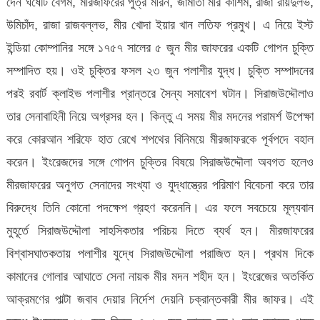
দেন ঘষেটি বেগম, মীরজাফরের পুত্র মীরন, জামাতা মীর কাশিম, রাজা রায়দুর্লভ,
উমিচাঁদ, রাজা রাজবল্লভ, মীর খোদা ইয়ার খান লতিফ প্রমুখ। এ নিয়ে ইস্ট
ইন্ডিয়া কোম্পানির সঙ্গে ১৭৫৭ সালের ৫ জুন মীর জাফরের একটি গোপন চুক্তি
সম্পাদিত হয়। ওই চুক্তির ফসল ২৩ জুন পলাশীর যুদ্ধ। চুক্তি সম্পাদনের
পরই রবার্ট ক্লাইভ পলাশীর প্রান্তরে সৈন্য সমাবেশ ঘটান। সিরাজউদ্দৌলাও
তার সেনাবাহিনী নিয়ে অগ্রসর হন। কিন্তু এ সময় মীর মদনের পরামর্শ উপেক্ষা
করে কোরআন শরিফে হাত রেখে শপথের বিনিময়ে মীরজাফরকে পূর্বপদে বহাল
করেন। ইংরেজদের সঙ্গে গোপন চুক্তির বিষয়ে সিরাজউদ্দৌলা অবগত হলেও
মীরজাফরের অনুগত সেনাদের সংখ্যা ও যুদ্ধাস্ত্রের পরিমাণ বিবেচনা করে তার
বিরুদ্ধে তিনি কোনো পদক্ষেপ গ্রহণ করেননি। এর ফলে সবচেয়ে মূল্যবান
মুহূর্তে সিরাজউদ্দৌলা সাহসিকতার পরিচয় দিতে ব্যর্থ হন। মীরজাফরের
বিশ্বাসঘাতকতায় পলাশীর যুদ্ধে সিরাজউদ্দৌলা পরাজিত হন। প্রথম দিকে
কামানের গোলার আঘাতে সেনা নায়ক মীর মদন শহীদ হন। ইংরেজের অতর্কিত
আক্রমণের পাল্টা জবাব দেয়ার নির্দেশ দেয়নি চক্রান্তকারী মীর জাফর। এই