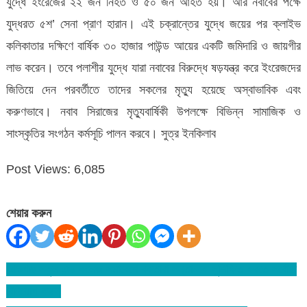
যুদ্ধে ইংরেজের ২২ জন নিহত ও ৫০ জন আহত হয়। আর নবাবের পক্ষে
যুদ্ধরত ৫শ’ সেনা প্রাণ হারান। এই চক্রান্তের যুদ্ধে জয়ের পর ক্লাইভ
কলিকাতার দক্ষিণে বার্ষিক ৩০ হাজার পাউন্ড আয়ের একটি জমিদারি ও জায়গীর
লাভ করেন। তবে পলাশীর যুদ্ধে যারা নবাবের বিরুদ্ধে ষড়যন্ত্র করে ইংরেজদের
জিতিয়ে দেন পরবর্তীতে তাদের সকলের মৃত্যু হয়েছে অস্বাভাবিক এবং
করুণভাবে। নবাব সিরাজের মৃত্যুবার্ষিকী উপলক্ষে বিভিন্ন সামাজিক ও
সাংস্কৃতির সংগঠন কর্মসূচি পালন করবে। সুত্র ইনকিলাব
Post Views:
6,085
শেয়ার করুন
আশুগঞ্জ স্কুল এন্ড কলেজ সমাবেশে বক্তারা সন্তানকে সুশিক্ষিত করতে সর্বোচ্চ
Post
বিনিয়োগ করুন
navigation