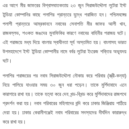
এর আগে মীর জাফরের বিশ্বাসঘাতকতায় ২৩ জুন সিরাজউদ্দৌলা লুটেরা ইস্ট
ইন্ডিয়া কোম্পানির কাছে পলাশির প্রান্তরে যুদ্ধে পরাজিত হন। পশ্চিমবঙ্গের
পলাশী প্রান্তরে আম্রকাননে নবাবের সেনাপতি মীর জাফর আলী খান,
রাজবল্লভ, শওকত জঙদের মুনাফিকির কারণে নবাবের বাহিনীর পরাজয় ঘটে।
এই পরাজয়ে মধ্য দিয়ে বাংলার স্বাধীনতা সূর্য অস্তমিত হয়। বাংলাসহ ভারত
উপমহাদেশে ইস্ট ইন্ডিয়া কোম্পানীর নামে বর্বর লুটেরা ইংরেজ শক্তির অভ্যূদয়
ঘটে।
পলাশির পরাজয়ের পর নবাব সিরাজউদ্দৌলা নৌকায় করে পরিবার (স্ত্রী-কন্যা)
নিয়ে পালিয়ে যাওয়ার সময় ৩০ জুন ধরা পড়েন। তাকে মুর্শিদাবাদে এনে
কারাগারে রাখা হয়। তাকে হত্যা করে দেহ খন্ড-বিখন্ড করে মুর্শিদাবাদের রাজপথে
প্রদর্শন করা হয়। নবাব পরিবারের মহিলাদের বন্দি করে ঢাকার জিঞ্জিরায় পাঠিয়ে
দেয়া হয়। ঢাকার কেরানীগঞ্জেই নবাব পরিবারের সদস্যদের দীর্ঘদিন কারারুদ্ধ
করে রাখা হয়।