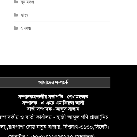
সুনামগঞ্জ
স্বাস্থ্য
হবিগঞ্জ
আমাদের সম্পর্কে
সম্পাদকমন্ডলীর সভাপতি - শেখ মহব্বত
সম্পাদক - এ এইচ এম ফিরুজ আলী
বার্তা সম্পাদক - আব্দুস সালাম
ম্পাদকীয় ও বার্তা কার্যালয় - হাজী আব্দুল গণি প্লাজা(নিচ
লা),রামপাশা রোড নতুন বাজার, বিশ্বনাথ-৩১৩০,সিলেট।
মোবাইল : +৮৮০১৭১১৪৭৩১৫৫ (সম্পাদক) ,