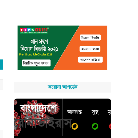
করোনা আপডেট
বাংলাদেশে
আক্রান্ত
সুস্থ
মৃত্যু
করোনাভাইরাস
০
০
০