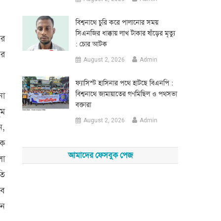
‎বিশ্বনাথে চুরি করে পালানোর সময়
সিএনজির ধাক্কায় লাখ টাকার ষাঁড়ের মৃত্যু
ের
: চোর আটক
ের
August 2, 2026
Admin
‎ফ্যাসিস্ট হাসিনার পথে হাটছে বিএনপি :
বিশ্বনাথে জামায়াতের গণমিছিল ও পথসভা
না
বক্তারা
ুম
August 2, 2026
Admin
ন,
দক
আমাদের ফেসবুক পেজ
লা
তি
জব
ান