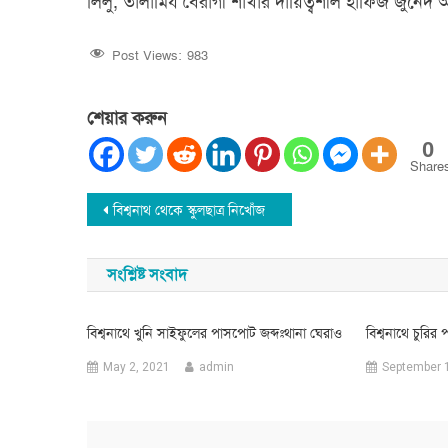
লিলু, তালামিয বৈরাগী শাখার দায়িত্বশীল হাফিজ জুনেদ 
Post Views:
983
শেয়ার করুন
0
Share
Post
বিশ্বনাথ থেকে স্কুলছাত্র নিখোঁজ
navigation
সংশ্লিষ্ট সংবাদ
বিশ্বনাথে খুনি সাইফুলের পাসপোট জব্দঃথানা ঘেরাও
বিশ্বনাথে চুরি
May 2, 2021
admin
September 