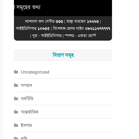
সমূহের তথ্য
ন্যাশনাল কল সেন্টার
৩৩৩
| স্বাস্থ্য বাতায়ন
১৬২৬৩
|
আইইডিসিআর
১০৬৫৫
| বিশেষজ্ঞ হেলথ লাইন
০৯৬১১৬৭৭৭৭৭
| সূত্র -
আইইডিসিআর
| স্পন্সর -
একতা হোস্ট
বিভাগ সমূহ
Uncategorized
অপরাধ
অর্থণীতি
আন্তর্জাতিক
ইসলাম
কৃষি