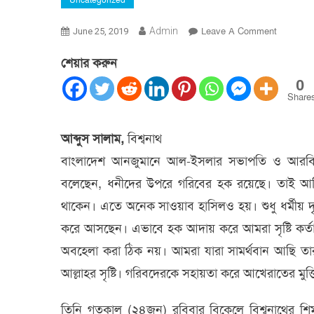
Uncategorized
On
Admin
Leave A Comment
June 25, 2019
ধনীদের
শেয়ার করুন
উপরে
গরিবের
0
হক
Share
রয়েছে-
আল্লামা
আব্দুস সালাম,
বিশ্বনাথ
হুসামুদ্দিন
বাংলাদেশ আনজুমানে আল-ইসলার সভাপতি ও আরবি বিশ্ব
চৌধুরী
বলেছেন, ধনীদের উপরে গরিবের হক রয়েছে। তাই আর্থি
থাকেন। এতে অনেক সাওয়াব হাসিলও হয়। শুধু ধর্মীয় দৃষ
করে আসছেন। এভাবে হক আদায় করে আমরা সৃষ্টি কর্ত
অবহেলা করা ঠিক নয়। আমরা যারা সামর্থবান আছি তার
আল্লাহর সৃষ্টি। গরিবদেরকে সহায়তা করে আখেরাতের মুক
তিনি গতকাল (২৪জুন) রবিবার বিকেলে বিশ্বনাথের শিমু