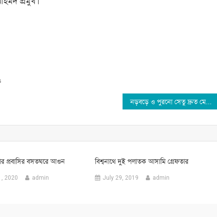
আহমদ প্রমুখ।
s
নড়বড়ে ও পুরনো সেতু দ্রুত মেরামতের নির্দেশ : প্রধানমন্ত্রী
র পর প্রবাসির বসতঘরে আগুন
বিশ্বনাথে দুই পলাতক আসামি গ্রেফতার
1, 2020
admin
July 29, 2019
admin