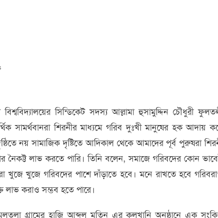
s
বিদ্যালয়ের সিন্ডিকেট সদস্য আল্লামা হুসামুদ্দিন চৌধুরী ফুলত
ক সামর্থবানরা শিরনীর মাধ্যমে গরিব দুঃখী মানুষের হক আদায় ক
্ঠিতে নয় সামাজিক দৃষ্টিতে আদিকাল থেকে আমাদের পূর্ব পুরুষরা শির
ার নৈকট্ট লাভ করতে পারি। তিনি বলেন, সমাজে গরিবদের কোন ভাব
া খুজে খুজে গরিবদের পাশে দাঁড়াতে হবে। মনে রাখতে হবে গরিবর
্তি লাভ করাও সম্ভব হতে পারে।
লতলা গ্রামের হাজি আব্দুল মতিন এর কুলখানি অনুষ্ঠানে এক সংকিপ