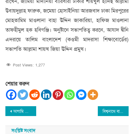
রাখেন, জামিয়া মাদানিয়া বারিধারা ঢাকার শায়খুল হাদিছ আল্লামা
উবায়দুল্লাহ ফারুক, জমেয়া হোসাইনিয়া আরজবাদ ঢাকা মিরপুরের
মোহতামিম মাওলানা বাহা উদ্দিন জাকারিয়া, হাফিজ মাওলানা
তাফহীমুল হক হবিগঞ্জি। অনুষ্টানে সভাপতিত্ব করনে, আযাদ দ্বীনি
এদরায়ে তালিম বাংলাদেশ (কওমী মাদরাসা শিক্ষাবোর্ডের)
সভাপতি আল্লামা শায়খ জিয়া উদ্দিন প্রমুখ।
Post Views:
1,277
শেয়ার করুন
Post
আগামি কাল বিশ্বনাথে আসছেন আল্লামা নুর হোসাইন কাসেমী
বিশ্বনাথে বাস উল্টে আহত ২০ জন
navigation
সংশ্লিষ্ট সংবাদ