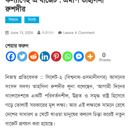
কল্যাণেই এ বাজেট : এমপি তাহসিনা
রুশদীর
বিশ্বনাথ
সিলেট
On
Admin
Leave A Comment
June 13, 2026
দেশের
শেয়ার করুন
সাধারণ
ও
0
খেটে
Shares
খাওয়া
মানুষের
​নিজস্ব প্রতিবেদক :: সিলেট-২ (বিশ্বনাথ-ওসমানীনগর) আসনের
কল্যাণেই
সংসদ সদস্য তাহসিনা রুশদীর লুনা বলেছেন, ‘আগামী দিনের
এ
বাজেট
বাংলাদেশকে একটি পরিবর্তনশীল, উন্নত ও সমৃদ্ধ রাষ্ট্র হিসেবে
:
গড়ে তোলাই সরকারের মূল লক্ষ্য। আর এই লক্ষ্যকে সামনে রেখে
এমপি
তাহসিনা
দেশের সাধারণ ও খেটে খাওয়া মানুষের কল্যাণ চিন্তা করেই নতুন
রুশদীর
বাজেট প্রণয়ন করা হয়েছে।