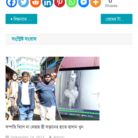
0
Shares
Post
‎বিশ্বনাথে নিরপরাধ অটোচালক’কে গ্রেফতারের প্রতিবাদে শ্রমিকদের মানববন্ধন ‎
প্রেমের টানে ভাতিজার সঙ্গে পালিয়েছেন গৃহবধূ
navigation
সংশ্লিষ্ট সংবাদ
সম্পত্তি খিলে না দেয়ায় স্ত্রী সন্তানের হাতে হাসান খুন
September 24, 2023
Admin