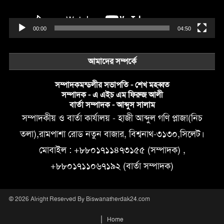
00:00
04:50
আমাদের সম্পর্কে
সম্পাদকমন্ডলীর সভাপতি - শেখ মহব্বত
সম্পাদক - এ এইচ এম ফিরুজ আলী
বার্তা সম্পাদক - আব্দুস সালাম
সম্পাদকীয় ও বার্তা কার্যালয় - হাজী আব্দুল গণি প্লাজা(নিচ
তলা),রামপাশা রোড নতুন বাজার, বিশ্বনাথ-৩১৩০,সিলেট।
মোবাইল : +৮৮০১৭১১৪৭৩১৫৫ (সম্পাদক) ,
+৮৮০১৭১১০৬৭১৯২ (বার্তা সম্পাদক)
© 2026 Alright Reserved By Biswanatherdak24.com
Home