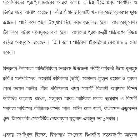
সাংবাদিকদের প্রশ্নে জবাবেব আরও বলেন, এনিয়ে ইতোমধ্যে প্রশাসন ও
ডিসির সাথে আলাপ হয়েছে। নদীর সীমানার বিষয়টি খনন কাজের প্রকল্পের ফান্ড
রয়েছে। পানি কমে গেলে উদ্যোগ নিয়ে কাজ শুরু করা হবে। আর রেজুলেশন
ঠিক করে অবৈধ দখলমুক্ত করা হবে। আমাদের প্রধানমন্ত্রী পরিবেশের বিষয়ে
কঠোর অবস্থানে রয়েছেন। তিনি বলেন পরিবেশ নষ্টকারিদের কোনো ছাড় দেয়া
হবেনা।
বিশ্বনাথ উপজেলা অডিটোরিয়াম হলরুমে উপজেলা নির্বাহী কর্মকর্তা উম্মে কুলছুম
রুবি’র সভাপতিত্বে, সহকারি কমিশনার (ভূমি) মোহাম্মদ লুৎফুর রহমান ও যুবদল
নেতা রুমেল আলীর যৌথ পরিচালনায় খাদ্য সামগ্রী বিতরণী অনুষ্ঠানে বিশেষ
অতিথির বক্তব্য রাখেন, সংযুক্ত আরব আমিরাত ঢাকার দুতাবাস ও বিদেশী
সহায়তা অফিসের পরিচালক রাশেদ আল- মাইল আল-জাবি, বাংলাদেশ এডুকেশন
এন্ড টেকনোলজি সোসাইটির চেয়ারম্যান মুহাম্মদ এনামুল হক খন্দকার।
এসময় উপস্থিত ছিলেন, বিশ^নাথ উপজেলা বিএনপির সহসভাপতি আব্বাস