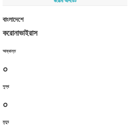
করোনা আপডেট
বাংলাদেশে
করোনাভাইরাস
আক্রান্ত
০
সুস্থ
০
মৃত্যু