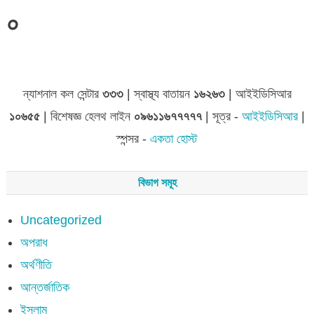
০
জেলা সমূহের তথ্য
ন্যাশনাল কল সেন্টার
৩৩৩
| স্বাস্থ্য বাতায়ন
১৬২৬৩
| আইইডিসিআর
১০৬৫৫
| বিশেষজ্ঞ হেলথ লাইন
০৯৬১১৬৭৭৭৭৭
| সূত্র -
আইইডিসিআর
|
স্পন্সর -
একতা হোস্ট
বিভাগ সমূহ
Uncategorized
অপরাধ
অর্থণীতি
আন্তর্জাতিক
ইসলাম