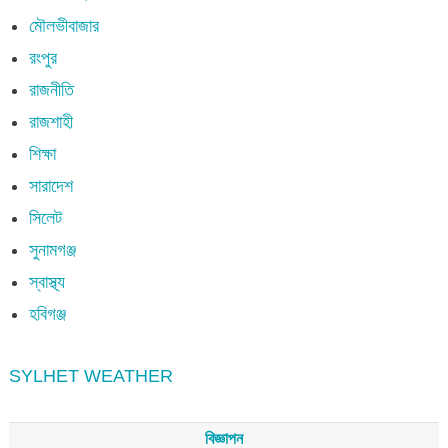
মৌলভীবাজার
রংপুর
রাজনীতি
রাজশাহী
শিক্ষা
সারাদেশ
সিলেট
সুনামগঞ্জ
স্বাস্থ্য
হবিগঞ্জ
SYLHET WEATHER
বিজ্ঞাপন