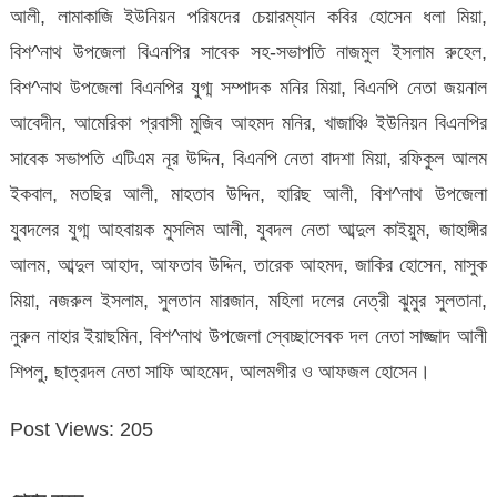
আলী, লামাকাজি ইউনিয়ন পরিষদের চেয়ারম্যান কবির হোসেন ধলা মিয়া,
বিশ^নাথ উপজেলা বিএনপির সাবেক সহ-সভাপতি নাজমুল ইসলাম রুহেল,
বিশ^নাথ উপজেলা বিএনপির যুগ্ম সম্পাদক মনির মিয়া, বিএনপি নেতা জয়নাল
আবেদীন, আমেরিকা প্রবাসী মুজিব আহমদ মনির, খাজাঞ্চি ইউনিয়ন বিএনপির
সাবেক সভাপতি এটিএম নূর উদ্দিন, বিএনপি নেতা বাদশা মিয়া, রফিকুল আলম
ইকবাল, মতছির আলী, মাহতাব উদ্দিন, হারিছ আলী, বিশ^নাথ উপজেলা
যুবদলের যুগ্ম আহবায়ক মুসলিম আলী, যুবদল নেতা আব্দুল কাইয়ুম, জাহাঙ্গীর
আলম, আব্দুল আহাদ, আফতাব উদ্দিন, তারেক আহমদ, জাকির হোসেন, মাসুক
মিয়া, নজরুল ইসলাম, সুলতান মারজান, মহিলা দলের নেত্রী ঝুমুর সুলতানা,
নুরুন নাহার ইয়াছমিন, বিশ^নাথ উপজেলা স্বেচ্ছাসেবক দল নেতা সাজ্জাদ আলী
শিপলু, ছাত্রদল নেতা সাফি আহমেদ, আলমগীর ও আফজল হোসেন।
Post Views:
205