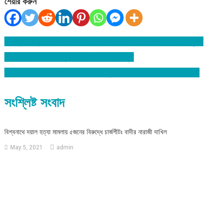
শেয়ার করুন
খেলাধুলা মানুষের মননশীল চিন্তার বিকাশের পাশাপাশি শারীরিক সক্ষমতা বৃদ্ধি
Post
করে : মিডিয়া কাপের পুরস্কার বিতরনে এমপি লুনা
navigation
সিলেটে চাঞ্চল্যকর হত্যাকান্ড ফাহিমার খুনির বাড়ি -ঘর ভেঙ্গে দিয়েছে জনতা
সংশ্লিষ্ট সংবাদ
বিশ্বনাথে দয়াল হত্যা মামলায় ৫জনের বিরুদ্ধে চার্জশীটঃ বাদীর নারাজী দাখিল
May 5, 2021
admin