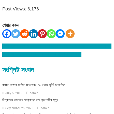
Post Views:
6,176
শেয়ার করুন
বিশ্বনাথে যুবলীগ নেতা রাসেল’র বিরুদ্ধে প্রতারণার অভিযোগ, আদালতে মামলা
Post
বিশ্বনাথ উপজেলা ছাত্রদলের চার ইউনিয়নের কমিটি গঠন
navigation
সংশ্লিষ্ট সংবাদ
কামাল বাজার ফাজিল মাদরাসার ৩৬ বৎসর পূর্তি উদযাপিত
July 5, 2019
admin
বিশ্বনাথে করোনায় আক্রান্ত হয়ে ব্যবসায়ীর মৃত্যু
September 25, 2020
admin