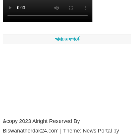
আমাদের সম্পর্কে
সম্পাদকমন্ডলীর সভাপতি - শেখ মহব্বত
সম্পাদক - এ এইচ এম ফিরুজ আলী
বার্তা সম্পাদক - আব্দুস সালাম
সম্পাদকীয় ও বার্তা কার্যালয় - হাজী আব্দুল গণি প্লাজা(নিচ তলা),রামপাশা রোড
নতুন বাজার, বিশ্বনাথ-৩১৩০,সিলেট।
মোবাইল : +৮৮০১৭১১৪৭৩১৫৫ (সম্পাদক) , +৮৮০১৭১১০৬৭১৯২ (বার্তা
সম্পাদক)
&copy 2023 Alright Reserved By
Biswanatherdak24.com
|
Theme: News Portal by