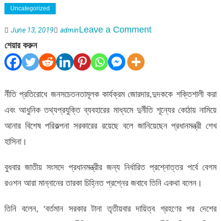
Uncategorized
on
Leave a Comment
June 13, 2019
admin
দুর্নীতি
শেয়ার করুন
শূন্যের
কোঠায়
নামাতে
র্নীতি প্রতিরোধে জনসচেতনতামূলক কার্যক্রম জোরদার,দুদককে শক্তিশালী করা
‘বিশেষ
এবং আধুনিক তথ্যপ্রযুক্তি ব্যবহারের মাধ্যমে দুর্নীতি শূন্যের কোঠায় নামিয়ে
পরিকল্পনা’
আনার বিশেষ পরিকল্পনা সরকারের রয়েছে বলে জানিয়েছেন প্রধানমন্ত্রী শেখ
হাসিনা।
বুধবার জাতীয় সংসদে প্রধানমন্ত্রীর জন্য নির্ধারিত প্রশ্নোত্তর পর্বে বেগম
রওশন আরা মান্নানের তারকা চিহ্নিত প্রশ্নের জবাবে তিনি একথা বলেন।
তিনি বলেন, ‘বর্তমান সরকার টানা তৃতীয়বার দায়িত্ব গ্রহণের পর দেশের