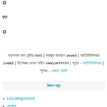
০
মৃত্যু
০
জেলা সমূহের তথ্য
ন্যাশনাল কল সেন্টার
৩৩৩
| স্বাস্থ্য বাতায়ন
১৬২৬৩
| আইইডিসিআর
১০৬৫৫
| বিশেষজ্ঞ হেলথ লাইন
০৯৬১১৬৭৭৭৭৭
| সূত্র -
আইইডিসিআর
|
স্পন্সর -
একতা হোস্ট
বিভাগ সমূহ
Uncategorized
অপরাধ