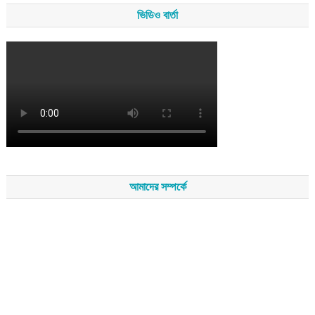
ভিডিও বার্তা
আমাদের সম্পর্কে
সম্পাদকমন্ডলীর সভাপতি - শেখ মহব্বত
সম্পাদক - এ এইচ এম ফিরুজ আলী
বার্তা সম্পাদক - আব্দুস সালাম
সম্পাদকীয় ও বার্তা কার্যালয় - হাজী আব্দুল গণি প্লাজা(নিচ তলা),রামপাশা রোড
নতুন বাজার, বিশ্বনাথ-৩১৩০,সিলেট।
মোবাইল : +৮৮০১৭১১৪৭৩১৫৫ (সম্পাদক) , +৮৮০১৭১১০৬৭১৯২ (বার্তা