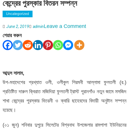
কেন্দ্রের পুরস্কার বিতরন সম্পন্ন
Uncategorized
on
Leave a Comment
June 2, 2019
admin
দারুল
শেয়ার করুন
ক্বিরাত
মজিদিয়া
ফুলতলী
ট্রাস্ট
আব্দুস সালাম,
পুরানগাঁও
উপ-মহাদেশের প্রখ্যাত ওলী, ওলীকুল শিরমনী আল্লামা ফুলতলী (র.)
কেন্দ্রের
প্রতিষ্টিত দারুল ক্বিরাত মজিদিয়া ফুলতলী ট্রাস্ট পুরানগাঁও নতুন জামে মসজিদ
পুরস্কার
শাখা কেন্দ্রের পুরস্কার বিতরনী ও ক্বারি ছাহেবদের বিদায়ী অনুষ্টান সম্পন্ন
বিতরন
হয়েছে।
সম্পন্ন
(০১ জুন) শনিবার দুপুরে সিলেটের বিশ্বনাথ উপজেলার রামপাশা ইউনিয়নের