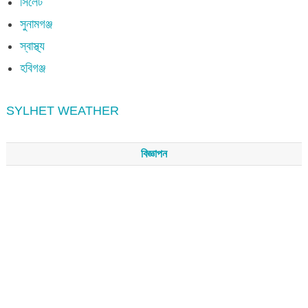
সিলেট
সুনামগঞ্জ
স্বাস্থ্য
হবিগঞ্জ
SYLHET WEATHER
বিজ্ঞাপন