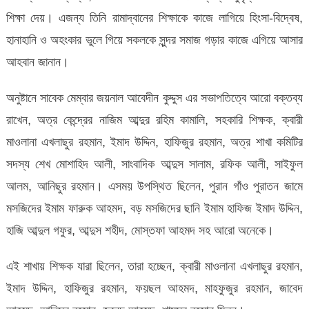
শিক্ষা দেয়। এজন্য তিনি রামাদ্বানের শিক্ষাকে কাজে লাগিয়ে হিংসা-বিদ্বেষ,
হানাহানি ও অহংকার ভুলে গিয়ে সকলকে সুন্দর সমাজ গড়ার কাজে এগিয়ে আসার
আহবান জানান।
অনুষ্টানে সাবেক মেম্বার জয়নাল আবেদীন কুদ্দুস এর সভাপতিত্বে আরো বক্তব্য
রাখেন, অত্র কেন্দ্রের নাজিম আব্দুর রহিম কামালি, সহকারি শিক্ষক, ক্বারী
মাওলানা এখলাছুর রহমান, ইমাদ উদ্দিন, হাফিজুর রহমান, অত্র শাখা কমিটির
সদস্য শেখ মোশাহিদ আলী, সাংবাদিক আব্দুস সালাম, রফিক আলী, সাইফুল
আলম, আনিছুর রহমান। এসময় উপস্থিত ছিলেন, পুরান গাঁও পুরাতন জামে
মসজিদের ইমাম ফারুক আহমদ, বড় মসজিদের ছানি ইমাম হাফিজ ইমাদ উদ্দিন,
হাজি আব্দুল গফুর, আব্দুস শহীদ, মোস্তফা আহমদ সহ আরো অনেকে।
এই শাখায় শিক্ষক যারা ছিলেন, তারা হচ্ছেন, ক্বারী মাওলানা এখলাছুর রহমান,
ইমাদ উদ্দিন, হাফিজুর রহমান, ফয়ছল আহমদ, মাহফুজুর রহমান, জাবেদ