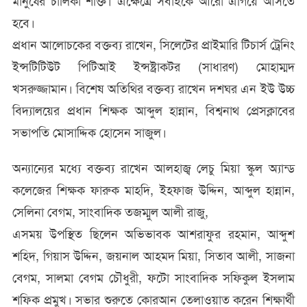
মানুষের চালিকা শক্তি। এক্ষেত্রে সবাইকে আরো এগিয়ে আসতে
হবে।
প্রধান আলোচকের বক্তব্য রাখেন, সিলেটের প্রাইমারি টিচার্স ট্রেনিং
ইন্সটিটিউট পিটিআই ইন্সষ্ট্রাকটর (সাধারণ) মোহাম্মদ
খসরুজ্জামান। বিশেষ অতিথির বক্তব্য রাখেন দশঘর এন ইউ উচ্চ
বিদ্যালয়ের প্রধান শিক্ষক আব্দুল হান্নান, বিশ্বনাথ প্রেসক্লাবের
সভাপতি মোসাদ্দিক হোসেন সাজুল।
অন্যান্যের মধ্যে বক্তব্য রাখেন আলহাজ্ব লেচু মিয়া স্কুল অ্যান্ড
কলেজের শিক্ষক ফারুক মাহদি, ইহফাজ উদ্দিন, আব্দুল হান্নান,
সেলিনা বেগম, সাংবাদিক তজম্মুল আলী রাজু,
এসময় উপস্থিত ছিলেন অভিভাবক আশরাফুর রহমান, আব্দুশ
শহিদ, গিয়াস উদ্দিন, জয়নাল আহমদ মিয়া, সিতাব আলী, সাজনা
বেগম, সালমা বেগম চৌধুরী, ফটো সাংবাদিক সফিকুল ইসলাম
শফিক প্রমুখ। সভার শুরুতে কোরআন তেলাওয়াত করেন শিক্ষার্থী