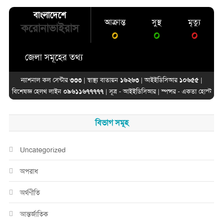
বাংলাদেশে
আক্রান্ত
সুস্থ
মৃত্যু
করোনাভাইরাস
০
০
০
জেলা সমূহের তথ্য
ন্যাশনাল কল সেন্টার
৩৩৩
| স্বাস্থ্য বাতায়ন
১৬২৬৩
| আইইডিসিআর
১০৬৫৫
|
বিশেষজ্ঞ হেলথ লাইন
০৯৬১১৬৭৭৭৭৭
| সূত্র -
আইইডিসিআর
| স্পন্সর -
একতা হোস্ট
বিভাগ সমূহ
Uncategorized
অপরাধ
অর্থণীতি
আন্তর্জাতিক