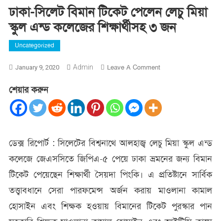
ঢাকা-সিলেট বিমান টিকেট পেলেন লেচু মিয়া
স্কুল এন্ড কলেজের শিক্ষার্থীসহ ৩ জন
Uncategorized
On
Admin
Leave A Comment
January 9, 2020
ঢাকা-
শেয়ার করুন
সিলেট
বিমান
টিকেট
পেলেন
লেচু
ডেক্স রিপোর্ট : সিলেটের বিশ্বনাথে আলহাজ্ব লেচু মিয়া স্কুল এন্ড
মিয়া
কলেজে জেএসসিতে জিপিএ-৫ পেয়ে ঢাকা ভ্রমনের জন্য বিমান
স্কুল
এন্ড
টিকেট পেয়েছেন শিক্ষার্থী সৈয়দা পিংকি। এ প্রতিষ্টানে সার্বিক
কলেজের
তত্ত্বাবধানে সেরা পারফমেন্স অর্জন করায় মাওলানা কামাল
শিক্ষার্থীসহ
৩
হোসাইন এবং শিক্ষক হওয়ায় বিমানের টিকেট পুরস্কার পান
জন