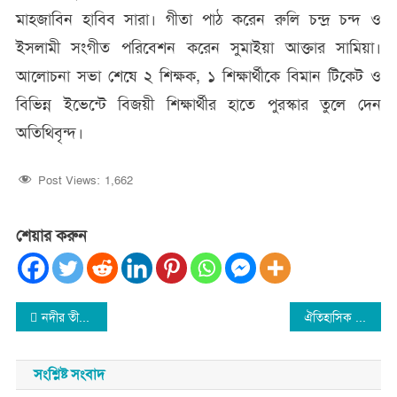
মাহজাবিন হাবিব সারা। গীতা পাঠ করেন রুলি চন্দ্র চন্দ ও
ইসলামী সংগীত পরিবেশন করেন সুমাইয়া আক্তার সামিয়া।
আলোচনা সভা শেষে ২ শিক্ষক, ১ শিক্ষার্থীকে বিমান টিকেট ও
বিভিন্ন ইভেন্টে বিজয়ী শিক্ষার্থীর হাতে পুরস্কার তুলে দেন
অতিথিবৃন্দ।
Post Views:
1,662
শেয়ার করুন
Post
নদীর তীরের ৪০টি গাছ কর্তন-ঠিকাদারের হাত প্রধানমন্ত্রীর কার্যালয় পর্যন্ত !
ঐতিহাসিক ১০ জানুয়ারী স্বাধীন বাংলাদেশের পূর্ণতা অর্জনের দিন
navigation
সংশ্লিষ্ট সংবাদ