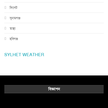
সিলেট
সুনামগঞ্জ
স্বাস্থ্য
হবিগঞ্জ
SYLHET WEATHER
বিজ্ঞাপন