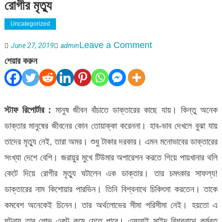
রোগীর মৃত্যু
Uncategorized
on
Leave a Comment
June 27, 2019
admin
টিউমার
শেয়ার করুন
অপারেশনের
বদলে
পায়খানার
স্টাফ রিপোর্টার :
মানুষ জীবন বাঁচাতে ডাক্তারের কাছে যায়। কিন্তু অনেক
থলে
ডাক্তার মানুষের জীবনের কোন তোয়াক্কা করেননা। হাব-ভাব দেখলে বুঝা যায়
কেটে
তাদের মৃত্যু নেই, তারা অমর। শুধু টাকার দরকার। এমন মনোভাবের ডাক্তারের
দেয়ায়
সংখ্যা দেশে বেশি। জরায়ুর মুখে টিউমার অপারেশন করতে গিয়ে পায়খানার থলি
রোগীর
কেটে দিয়ে রোগীর মৃত্যু ঘটালেন এক ডাক্তার। তার চমৎকার সাফল্য!
মৃত্যু
ডাক্তারের নাম কিশোয়ার পারভিন। তিনি বিশ্বনাথে চিকিৎসা করতেন। তাকে
কমবেশ অনেকেই চিনেন। তার অর্থলোভের সীমা পরিসীমা নেই। হয়তো এ
ঘটনায় তার লোভ একটু কমে যেতে পারে। এসআই সাইদ বিশ্বনাথে কর্মরত