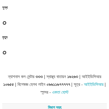
সুস্থ
০
মৃত্যু
০
জেলা সমূহের তথ্য
ন্যাশনাল কল সেন্টার
৩৩৩
| স্বাস্থ্য বাতায়ন
১৬২৬৩
| আইইডিসিআর
১০৬৫৫
| বিশেষজ্ঞ হেলথ লাইন
০৯৬১১৬৭৭৭৭৭
| সূত্র -
আইইডিসিআর
|
স্পন্সর -
একতা হোস্ট
বিভাগ সমূহ