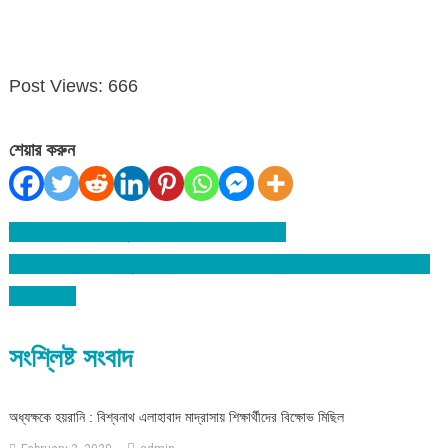
Post Views:
666
শেয়ার করুন
স্ত্রী ঝাপটে ধরেছেন খুনিদের, দাঁড়িয়ে দেখছেন সবাই
Post
বিশ্বনাথে নির্যাতিত স্কুল ছাত্রীর আদালতে জবানবন্দি: বখাটের সহায়তাকারিদের
navigation
শাস্তির দাবি
সংশ্লিষ্ট সংবাদ
অধ্যক্ষকে হয়রানি : বিশ্বনাথ এলাহাবাদ মাদ্রাসায় শিক্ষার্থীদের বিক্ষোভ মিছিল