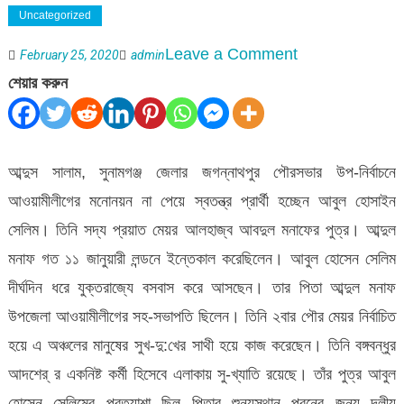
Uncategorized
on
Leave a Comment
February 25, 2020
admin
জগন্নাথপুরে
শেয়ার করুন
স্বতস্ত্র
মেয়র
প্রার্থী
আব্দুস সালাম, সুনামগঞ্জ জেলার জগন্নাথপুর পৌরসভার উপ-নির্বাচনে
হচ্ছেন-
আওয়ামীলীগের মনোনয়ন না পেয়ে স্বতন্ত্র প্রার্থী হচ্ছেন আবুল হোসাইন
সেলিম
সেলিম। তিনি সদ্য প্রয়াত মেয়র আলহাজ্ব আবদুল মনাফের পুত্র। আব্দুল
মনাফ গত ১১ জানুয়ারী লন্ডনে ইন্তেকাল করেছিলেন। আবুল হোসেন সেলিম
দীর্ঘদিন ধরে যুক্তরাজ্যে বসবাস করে আসছেন। তার পিতা আব্দুল মনাফ
উপজেলা আওয়ামীলীগের সহ-সভাপতি ছিলেন। তিনি ২বার পৌর মেয়র নির্বাচিত
হয়ে এ অঞ্চলের মানুষের সুখ-দু:খের সাথী হয়ে কাজ করেছেন। তিনি বঙ্গবন্ধুর
আদশের্ র একনিষ্ট কর্মী হিসেবে এলাকায় সু-খ্যাতি রয়েছে। তাঁর পুত্র আবুল
হোসেন সেলিমের প্রত্যাশা ছিল পিতার শুন্যস্থান পুরনের জন্য দলীয়