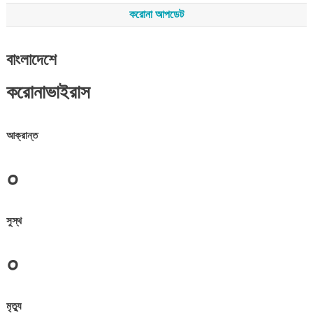
করোনা আপডেট
বাংলাদেশে
করোনাভাইরাস
আক্রান্ত
০
সুস্থ
০
মৃত্যু