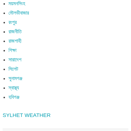
ময়মনসিংহ
মৌলভীবাজার
রংপুর
রাজনীতি
রাজশাহী
শিক্ষা
সারাদেশ
সিলেট
সুনামগঞ্জ
স্বাস্থ্য
হবিগঞ্জ
SYLHET WEATHER