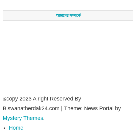
আমাদের সম্পর্কে
সম্পাদকমন্ডলীর সভাপতি - শেখ মহব্বত
সম্পাদক - এ এইচ এম ফিরুজ আলী
বার্তা সম্পাদক - আব্দুস সালাম
সম্পাদকীয় ও বার্তা কার্যালয় - হাজী আব্দুল গণি প্লাজা(নিচ তলা),রামপাশা রোড
নতুন বাজার, বিশ্বনাথ-৩১৩০,সিলেট।
মোবাইল : +৮৮০১৭১১৪৭৩১৫৫ (সম্পাদক) , +৮৮০১৭১১০৬৭১৯২ (বার্তা
সম্পাদক)
&copy 2023 Alright Reserved By
Biswanatherdak24.com
|
Theme: News Portal by
Mystery Themes
.
Home