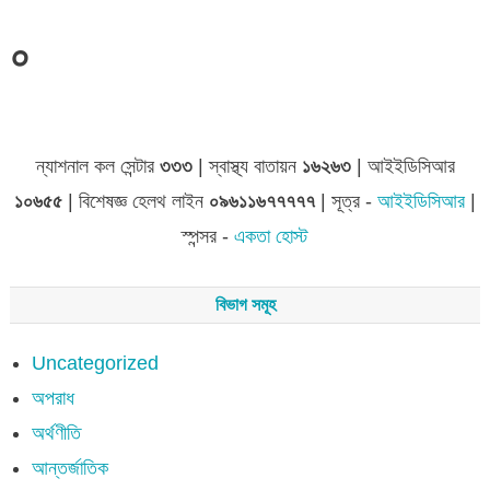
০
জেলা সমূহের তথ্য
ন্যাশনাল কল সেন্টার
৩৩৩
| স্বাস্থ্য বাতায়ন
১৬২৬৩
| আইইডিসিআর
১০৬৫৫
| বিশেষজ্ঞ হেলথ লাইন
০৯৬১১৬৭৭৭৭৭
| সূত্র -
আইইডিসিআর
|
স্পন্সর -
একতা হোস্ট
বিভাগ সমূহ
Uncategorized
অপরাধ
অর্থণীতি
আন্তর্জাতিক