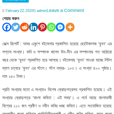
on
Leave a Comment
February 22, 2020
admin
ছোটোকাগজ
শেয়ার করুন
‘বুনন’
সপ্তম
সংখ্যা
ডেক্স রিপোর্ট : অমর একুশে বইমেলায় প্রকাশিত হয়েছে ছোটোকাগজ ‘বুনন’ এর
প্রকাশিত
সপ্তম সংখ্যা। কবি ও সম্পাদক খালেদ উদ-দীন এর সম্পাদনায় গত আঠারো
বছর থেকে ‘বুনন’ প্রকাশিত হয়ে আসছে। বইমেলায় ‘বুনন’ পাওয়া যাচ্ছে লিটল
ম্যাগ চত্বরে ‘বুনন’ এর স্টলে। স্টল নম্বর- ১০৩। এ সংখ্যা ৪০০ পৃষ্ঠার।
দাম ২৫০ টাকা।
প্রতি সংখ্যার মতো এ সংখ্যাও বিশেষ ক্রোড়পত্রসহ প্রকাশিত হয়েছে। এই
সংখ্যার ক্রোড়পত্র ‘বাংলা কবিতা : এই সময়’। এ পর্বে আছে বাংলাভাষী
বিশ্বের ১১০ জন প্রবীণ ও নবীন কবির গুচ্ছ কবিতা। এতে সংযোজিত হয়েছে
সমকালীন বাংলা কবিতার প্রতিনিধীত্বশালী ও নবীন কবির কবিতা, যাতে বাংলা