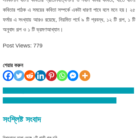
কবিতার পাঠক এ সময়ের কবিতা সম্পর্কে একটা ধারণা পাবে বলে মনে হয়। ২৫
ফর্মার এ সংখ্যায় আরও রয়েছে, নিয়মিত পর্বে ৯ টি প্রবন্ধ, ১২ টি গল্প, ১ টি
অনুবাদ গল্প ও ১ টি ভ্রমণআখ্যান।
Post Views:
779
শেয়ার করুন
বিশ্বনাথে পুলিশের সাথে ডাকাতদের গুলাগুলি : এক ডাকাত নিহত, অস্ত্র উদ্ধার
Post
বইমেলায় বেরিয়েছে কথাশিল্পী মালেকা পারভীনের গোপন দু:খটার কাছে
navigation
সংশ্লিষ্ট সংবাদ
বিশ্বনাথে তালা ভেঙ্গে ২টি গাভী গরু চুরি