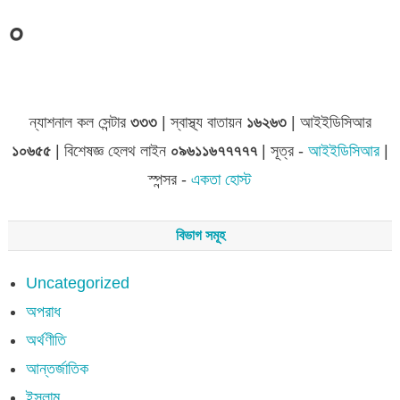
০
ন্যাশনাল কল সেন্টার
৩৩৩
| স্বাস্থ্য বাতায়ন
১৬২৬৩
| আইইডিসিআর
১০৬৫৫
| বিশেষজ্ঞ হেলথ লাইন
০৯৬১১৬৭৭৭৭৭
| সূত্র -
আইইডিসিআর
|
স্পন্সর -
একতা হোস্ট
বিভাগ সমূহ
Uncategorized
অপরাধ
অর্থণীতি
আন্তর্জাতিক
ইসলাম