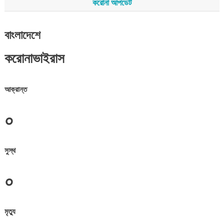
করোনা আপডেট
বাংলাদেশে
করোনাভাইরাস
আক্রান্ত
০
সুস্থ
০
মৃত্যু