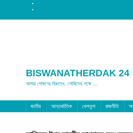
রংপুর
ময়মনসিংহ
BISWANATHERDAK 24
আমরা শোষণের বিরুদ্ধে, শোষিতের পক্ষে …
জাতীয়
আন্তর্জাতিক
খেলাধুলা
রাজনীতি
অ