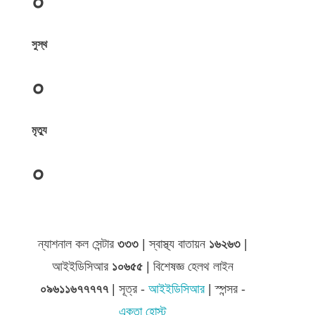
০
সুস্থ
০
মৃত্যু
০
জেলা সমূহের তথ্য
ন্যাশনাল কল সেন্টার
৩৩৩
| স্বাস্থ্য বাতায়ন
১৬২৬৩
|
আইইডিসিআর
১০৬৫৫
| বিশেষজ্ঞ হেলথ লাইন
০৯৬১১৬৭৭৭৭৭
| সূত্র -
আইইডিসিআর
| স্পন্সর -
একতা হোস্ট