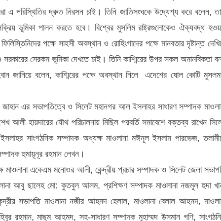
মরা এ পরিস্থিতির দ্রুত নিরসন চাই। তিনি জাতিসংঘকে উদ্যেশ্য করে বলেন, তা
রিয় ভূমিকা পালন করতে হবে। বিশ্বের মুসলিম রাষ্ট্রগুলোকেও ঐক্যবদ্ধ হওয়
িস্তিনিদের পক্ষে সাহসী অবস্থান ও রোহিংগাদের পক্ষে মানবতার দৃষ্টান্ত দেখিয
তেও সরকারের সেরকম ভূমিকা দেখতে চাই। তিনি কাশ্মিরের উপর সকল অমানবিকতা বন
বান জানিয়ে বলেন, কাশ্মিরের পক্ষে অবস্থান নিলে এদেশের ষোল কোটি মুসলম
 জাহান এর সভাপতিত্বে ও সিলেট মহানগর আল ইসলাহর সাধারণ সম্পাদক মাওলা
েখ আলী হায়দারের যৌথ পরিচালনায় মিছিল পরবর্তি সমাবেশে বক্তব্য রাখেন সিল
 ইসলাহর সাংগঠনিক সম্পাদক অধ্যক্ষ মাওলানা মঈনূল ইসলাম পারভেজ, তলামী
ম্পাদক হুমায়ূনূর রহমান লেখন।
 মাওলানা একেএম মনোওর আলী, কেন্দ্রীয় প্রচার সম্পাদক ও সিলেট জেলা সভাপ
ওলানা আবু ছালেহ মো: কুতবুল আলম, প্রশিক্ষণ সম্পাদক মাওলানা নজমূল হুদা খা
ন্দ্রীয় সভাপতি মাওলানা নজীর আহমদ হেলাল, মাওলানা বেলাল আহমদ, মাওলা
ুহিবুর রহমান, মাছুম আহমদ, সহ-সাধারণ সম্পাদক মুহাম্মদ উসমান গণি, সাংগঠন