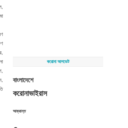
ল,
মা
রণ
ষণ
র,
লা
করোনা আপডেট
গ,
বাংলাদেশে
ন,
তি
করোনাভাইরাস
আক্রান্ত