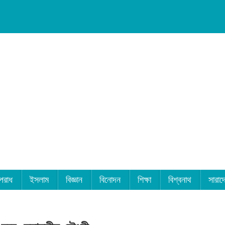
পরাধ
ইসলাম
বিজ্ঞান
বিনোদন
শিক্ষা
বিশ্বনাথ
সারাদ