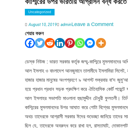
কাশ্মিরের উপর ভারতীয় আগ্রাসন বন্ধ করতে হব
Uncategorized
on
Leave a Comment
August 10, 2019
admin
কাশ্মিরের
শেয়ার করুন
উপর
ভারতীয়
আগ্রাসন
ডেস্ক নিউজ : ভারত সরকার কর্তৃক জম্মু-কাশ্মিরে মুসলমানদের অধিক
বন্ধ
আল ইসলাহ ও বাংলাদেশ আনজুমানে তালামীযে ইসলামিয়া সিলেট, 
করতে
হাজার হাজার মানুষের অংশগ্রহণে ৯ আগস্ট শুক্রবার বা’দ জুমু’
হবে:
হয়ে প্রধান প্রধান সড়ক প্রদক্ষিণ করে ঐতিহাসিক কোর্ট পয়েন্
হুছামুদ্দীন
আল ইসলাহর সভাপতি মাওলানা হুছামুদ্দীন চৌধুরী ফুলতলী। তিনি
চৌধুরী
কাশ্মিরের মুসলমানদের উপর আঘাত করে গোটা বিশ্বের মুসলমানদ
অথচ তাদেরকে আগ্রাসী সরকার ঈদের শুভেচ্ছা জানিয়ে তাদের সাথ
ছিল যে, তাদেরকে অবরুদ্ধ করে রাখা হল, রাস্তাঘাট, দোকানপ