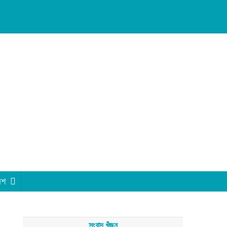
েশ
সংবাদ খুঁজুন