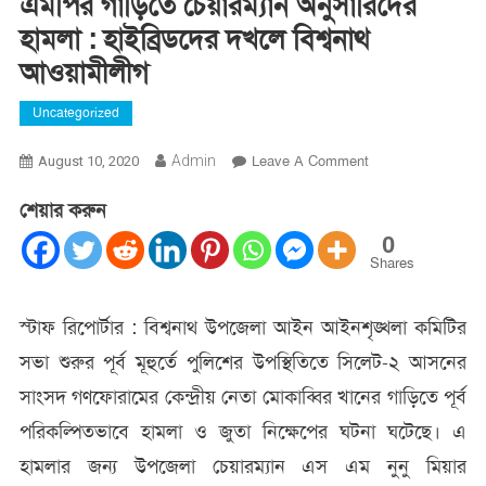
এমপির গাড়িতে চেয়ারম্যান অনুসারিদের
হামলা : হাইব্রিডদের দখলে বিশ্বনাথ
আওয়ামীলীগ
Uncategorized
On
Admin
Leave A Comment
August 10, 2020
এমপির
শেয়ার করুন
গাড়িতে
চেয়ারম্যান
0
অনুসারিদের
Shares
হামলা
:
স্টাফ রিপোর্টার : বিশ্বনাথ উপজেলা আইন আইনশৃঙ্খলা কমিটির
হাইব্রিডদের
সভা শুরুর পূর্ব মূহুর্তে পুলিশের উপস্থিতিতে সিলেট-২ আসনের
দখলে
বিশ্বনাথ
সাংসদ গণফোরামের কেন্দ্রীয় নেতা মোকাব্বির খানের গাড়িতে পূর্ব
আওয়ামীলীগ
পরিকল্পিতভাবে হামলা ও জুতা নিক্ষেপের ঘটনা ঘটেছে। এ
হামলার জন্য উপজেলা চেয়ারম্যান এস এম নুনু মিয়ার