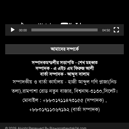
00:00
04:50
আমাদের সম্পর্কে
সম্পাদকমন্ডলীর সভাপতি - শেখ মহব্বত
সম্পাদক - এ এইচ এম ফিরুজ আলী
বার্তা সম্পাদক - আব্দুস সালাম
সম্পাদকীয় ও বার্তা কার্যালয় - হাজী আব্দুল গণি প্লাজা(নিচ
তলা),রামপাশা রোড নতুন বাজার, বিশ্বনাথ-৩১৩০,সিলেট।
মোবাইল : +৮৮০১৭১১৪৭৩১৫৫ (সম্পাদক) ,
+৮৮০১৭১১০৬৭১৯২ (বার্তা সম্পাদক)
© 2026 Alright Reserved By Biswanatherdak24.com