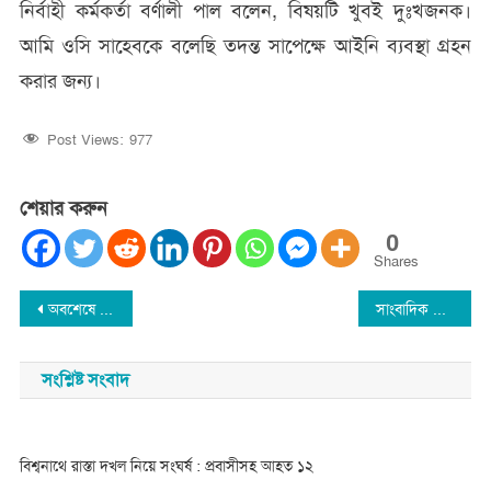
নির্বাহী কর্মকর্তা বর্ণালী পাল বলেন, বিষয়টি খুবই দুঃখজনক।
আমি ওসি সাহেবকে বলেছি তদন্ত সাপেক্ষে আইনি ব্যবস্থা গ্রহন
করার জন্য।
Post Views:
977
শেয়ার করুন
0
Shares
Post
অবশেষে বিশ্বনাথে রুহেল চেয়ারম্যানের বিরুদ্ধে জালিয়াতির মামলা রেকর্ড
সাংবাদিক খায়েরকে দেখে নেয়ার হুমকি : থানায় জিডি
navigation
সংশ্লিষ্ট সংবাদ
বিশ্বনাথে রাস্তা দখল নিয়ে সংঘর্ষ : প্রবাসীসহ আহত ১২