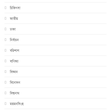
চিকিৎসা
জাতীয়
ঢাকা
নির্বাচন
বরিশাল
বাণিজ্য
বিজ্ঞান
বিনোদন
বিশ্বনাথ
ময়মনসিংহ