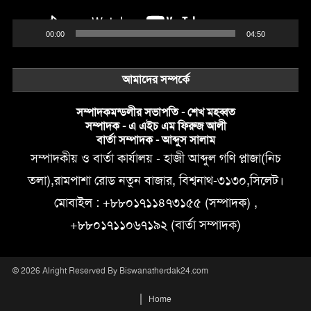
00:00
04:50
আমাদের সম্পর্কে
সম্পাদকমন্ডলীর সভাপতি - শেখ মহব্বত
সম্পাদক - এ এইচ এম ফিরুজ আলী
বার্তা সম্পাদক - আব্দুস সালাম
সম্পাদকীয় ও বার্তা কার্যালয় - হাজী আব্দুল গণি প্লাজা(নিচ
তলা),রামপাশা রোড নতুন বাজার, বিশ্বনাথ-৩১৩০,সিলেট।
মোবাইল : +৮৮০১৭১১৪৭৩১৫৫ (সম্পাদক) ,
+৮৮০১৭১১০৬৭১৯২ (বার্তা সম্পাদক)
© 2026 Alright Reserved By Biswanatherdak24.com
Home