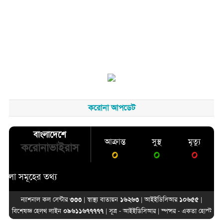
করোনা আপডেট
বাংলাদেশে
আক্রান্ত
সুস্থ
মৃত্যু
করোনাভাইরাস
০
০
০
 সমূহের তথ্য
ন্যাশনাল কল সেন্টার
৩৩৩
| স্বাস্থ্য বাতায়ন
১৬২৬৩
| আইইডিসিআর
১০৬৫৫
|
বিশেষজ্ঞ হেলথ লাইন
০৯৬১১৬৭৭৭৭৭
| সূত্র -
আইইডিসিআর
| স্পন্সর -
একতা হোস্ট