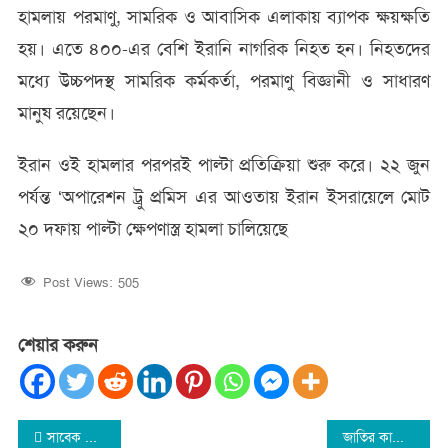
হামলায় পরমাণু, সামরিক ও আবাসিক এলাকায় ব্যাপক ক্ষয়ক্ষতি
হয়। এতে ৪০০-এর বেশি ইরানি নাগরিক নিহত হন। নিহতদের
মধ্যে উচ্চপদস্থ সামরিক কর্মকর্তা, পরমাণু বিজ্ঞানী ও সাধারণ
মানুষ রয়েছেন।
ইরান ওই হামলার পরপরই পাল্টা প্রতিক্রিয়া শুরু করে। ২২ জুন
পর্যন্ত ‘অপারেশন ট্রু প্রমিস এর আওতায় ইরান ইসরায়েলে মোট
২০ দফায় পাল্টা ক্ষেপণাস্ত্র হামলা চালিয়েছে
Post Views:
505
শেয়ার করুন
Post
সাবেক সিইসি নুরুল হুদা আটক
জাতির কাছে নিঃশর্ত ক্ষমা চাইলেন জামায়াতের আমির