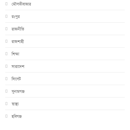
মৌলভীবাজার
রংপুর
রাজনীতি
রাজশাহী
শিক্ষা
সারাদেশ
সিলেট
সুনামগঞ্জ
স্বাস্থ্য
হবিগঞ্জ