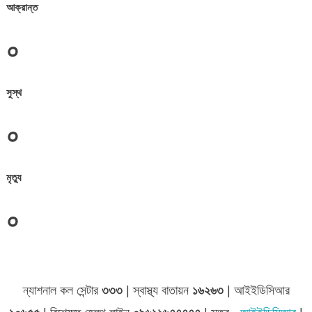
আক্রান্ত
০
সুস্থ
০
মৃত্যু
০
জেলা সমূহের তথ্য
ন্যাশনাল কল সেন্টার
৩৩৩
| স্বাস্থ্য বাতায়ন
১৬২৬৩
| আইইডিসিআর