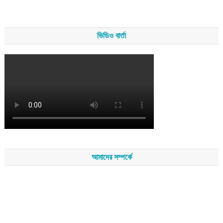
ভিডিও বার্তা
আমাদের সম্পর্কে
সম্পাদকমন্ডলীর সভাপতি - শেখ মহব্বত
সম্পাদক - এ এইচ এম ফিরুজ আলী
বার্তা সম্পাদক - আব্দুস সালাম
সম্পাদকীয় ও বার্তা কার্যালয় - হাজী আব্দুল গণি প্লাজা(নিচ তলা),রামপাশা রোড