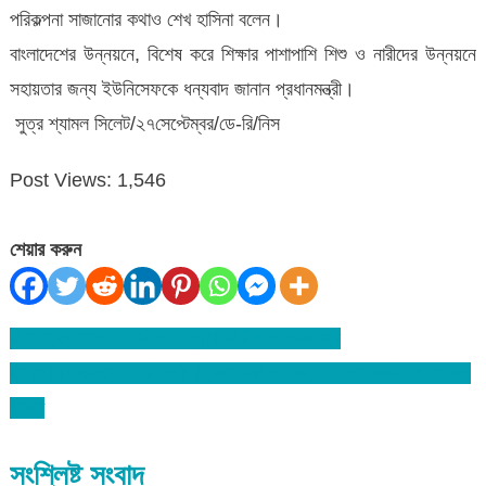
পরিকল্পনা সাজানোর কথাও শেখ হাসিনা বলেন।
বাংলাদেশের উন্নয়নে, বিশেষ করে শিক্ষার পাশাপাশি শিশু ও নারীদের উন্নয়নে
সহায়তার জন্য ইউনিসেফকে ধন্যবাদ জানান প্রধানমন্ত্রী।
সুত্র শ্যামল সিলেট/২৭সেপ্টেম্বর/ডে-রি/নিস
Post Views:
1,546
শেয়ার করুন
বিশ্বনাথের ডাক ২৪ ডটকমে প্রতিনিধি নিয়োগ দেয়া হবে
Post
নিয়োগবিধি বাস্তবায়নে সিলেটে বিক্ষোভ মিছিল-সমাবেশ প্রধানমন্ত্রীর হস্তক্ষেপ
navigation
কামনা
সংশ্লিষ্ট সংবাদ