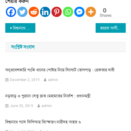
শেয়ার করুন
0
Shares
Post
বিশ্বনাথে সন্ত্রাসী হামলায় আওয়ামীলীগ নেতা খুন
হযরত আলী (রা.) ইসলামি সংস্থার সাংগঠনিক সাইফুল আলমকে সংবর্ধনা প্রদান
navigation
সংশ্লিষ্ট সংবাদ
অনুপ্রবেশকারি পংকি খানের পোষ্টার নিয়ে সিলেটে তোলপাড় : গ্রেফতার দাবী
December 2, 2019
admin
নড়বড়ে ও পুরনো সেতু দ্রুত মেরামতের নির্দেশ : প্রধানমন্ত্রী
June 25, 2019
admin
বিশ্বনাথে গ্যাস সিলিন্ডার বিস্ফোরণ:নারীসহ আহত ৬