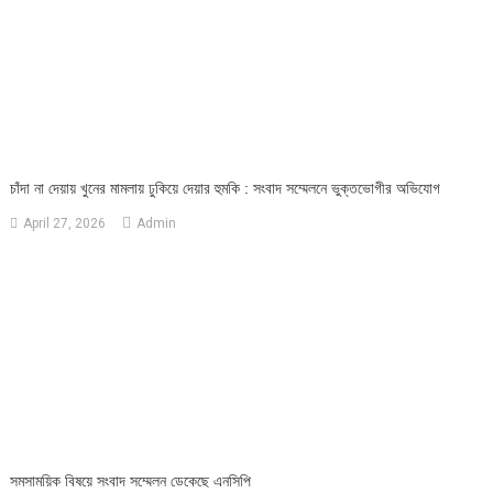
চাঁদা না দেয়ায় খুনের মামলায় ঢুকিয়ে দেয়ার হুমকি : সংবাদ সম্মেলনে ভুক্তভোগীর অভিযোগ
April 27, 2026
Admin
সমসাময়িক বিষয়ে সংবাদ সম্মেলন ডেকেছে এনসিপি