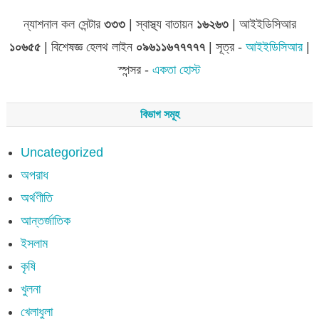
ন্যাশনাল কল সেন্টার
৩৩৩
| স্বাস্থ্য বাতায়ন
১৬২৬৩
| আইইডিসিআর
১০৬৫৫
| বিশেষজ্ঞ হেলথ লাইন
০৯৬১১৬৭৭৭৭৭
| সূত্র -
আইইডিসিআর
|
স্পন্সর -
একতা হোস্ট
বিভাগ সমূহ
Uncategorized
অপরাধ
অর্থণীতি
আন্তর্জাতিক
ইসলাম
কৃষি
খুলনা
খেলাধুলা