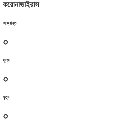
করোনাভাইরাস
আক্রান্ত
০
সুস্থ
০
মৃত্যু
০
জেলা সমূহের তথ্য