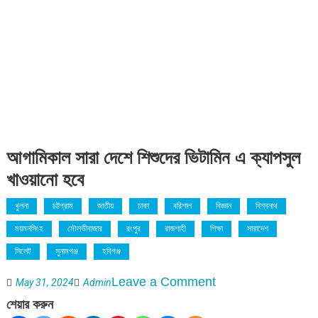
আগামিকাল সারা দেশে শিশুদের ভিটামিন এ ক্যাপসুল
খাওয়ানো হবে
খুলনা
চট্টগ্রাম
জাতীয়
ঢাকা
বরিশাল
বিজ্ঞান
বিশ্বনাথ
ময়মনসিংহ
মৌলভীবাজার
রংপুর
রাজশাহী
শিক্ষা
সারাদেশ
সিলেট
সুনামগঞ্জ
হবিগঞ্জ
on
Leave a Comment
May 31, 2024
Admin
আগামিকাল
শেয়ার করুন