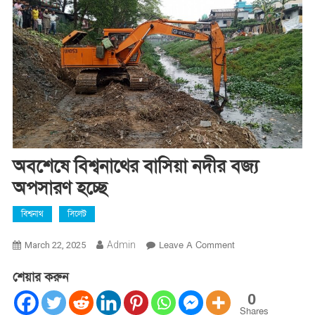
অবশেষে বিশ্বনাথের বাসিয়া নদীর বজ্য
অপসারণ হচ্ছে
বিশ্বনাথ
সিলেট
On
Admin
Leave A Comment
March 22, 2025
অবশেষে
শেয়ার করুন
বিশ্বনাথের
বাসিয়া
0
নদীর
Shares