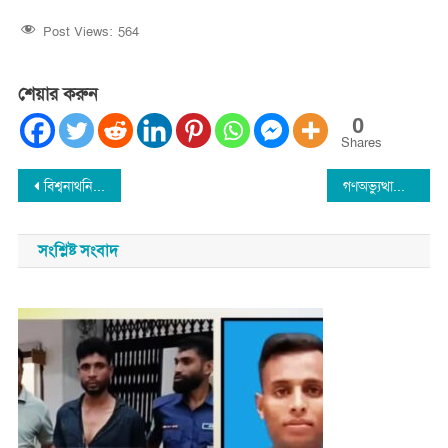
Post Views:
564
শেয়ার করুন
0
Shares
Post
বিশ্বনাথনিউজ বিশ্বনাথ সেরা হাফেজ প্রতিযোগিতা উপলক্ষ্যে ইফতার মাহফিল অনুষ্ঠিত
গণঅভ্যুত্থানের মালিকানা সমস্ত জনগনের : বিশ্বনাথে মুনতাসির আলী
navigation
সংশ্লিষ্ট সংবাদ