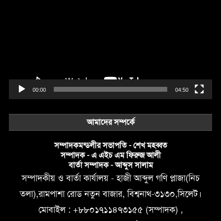
Player
00:00
04:50
আমাদের সম্পর্কে
সম্পাদকমন্ডলীর সভাপতি - শেখ মহব্বত
সম্পাদক - এ এইচ এম ফিরুজ আলী
বার্তা সম্পাদক - আব্দুস সালাম
সম্পাদকীয় ও বার্তা কার্যালয় - হাজী আব্দুল গণি প্লাজা(নিচ
তলা),রামপাশা রোড নতুন বাজার, বিশ্বনাথ-৩১৩০,সিলেট।
মোবাইল : +৮৮০১৭১১৪৭৩১৫৫ (সম্পাদক) ,