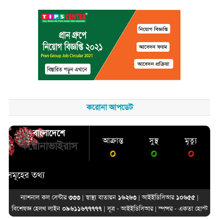
করোনা আপডেট
বাংলাদেশে
আক্রান্ত
সুস্থ
মৃত্যু
করোনাভাইরাস
০
০
০
ের তথ্য
ন্যাশনাল কল সেন্টার
৩৩৩
| স্বাস্থ্য বাতায়ন
১৬২৬৩
| আইইডিসিআর
১০৬৫৫
|
বিশেষজ্ঞ হেলথ লাইন
০৯৬১১৬৭৭৭৭৭
| সূত্র -
আইইডিসিআর
| স্পন্সর -
একতা হোস্ট