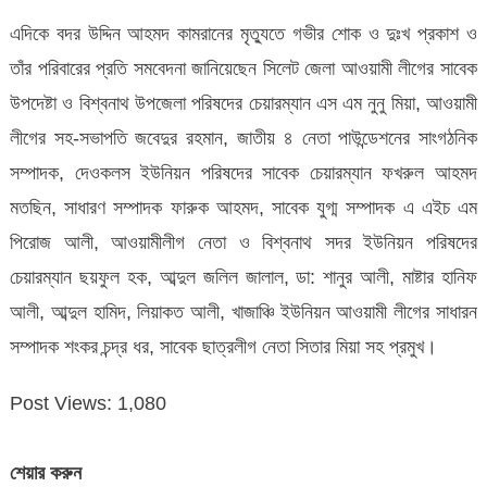
এদিকে বদর উদ্দিন আহমদ কামরানের মৃত্যুতে গভীর শোক ও দুঃখ প্রকাশ ও
তাঁর পরিবারের প্রতি সমবেদনা জানিয়েছেন সিলেট জেলা আওয়ামী লীগের সাবেক
উপদেষ্টা ও বিশ্বনাথ উপজেলা পরিষদের চেয়ারম্যান এস এম নুনু মিয়া, আওয়ামী
লীগের সহ-সভাপতি জবেদুর রহমান, জাতীয় ৪ নেতা পাউন্ডেশনের সাংগঠনিক
সম্পাদক, দেওকলস ইউনিয়ন পরিষদের সাবেক চেয়ারম্যান ফখরুল আহমদ
মতছিন, সাধারণ সম্পাদক ফারুক আহমদ, সাবেক যুগ্ম সম্পাদক এ এইচ এম
পিরোজ আলী, আওয়ামীলীগ নেতা ও বিশ্বনাথ সদর ইউনিয়ন পরিষদের
চেয়ারম্যান ছয়ফুল হক, আব্দুল জলিল জালাল, ডা: শানুর আলী, মাষ্টার হানিফ
আলী, আব্দুল হামিদ, লিয়াকত আলী, খাজাঞ্চি ইউনিয়ন আওয়ামী লীগের সাধারন
সম্পাদক শংকর চন্দ্র ধর, সাবেক ছাত্রলীগ নেতা সিতার মিয়া সহ প্রমুখ।
Post Views:
1,080
শেয়ার করুন