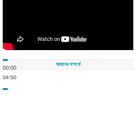
আমাদের সম্পর্কে
00:00
04:50
সম্পাদকমন্ডলীর সভাপতি - শেখ মহব্বত
সম্পাদক - এ এইচ এম ফিরুজ আলী
বার্তা সম্পাদক - আব্দুস সালাম
সম্পাদকীয় ও বার্তা কার্যালয় - হাজী আব্দুল গণি প্লাজা(নিচ তলা),রামপাশা রোড
নতুন বাজার, বিশ্বনাথ-৩১৩০,সিলেট।
মোবাইল : +৮৮০১৭১১৪৭৩১৫৫ (সম্পাদক) , +৮৮০১৭১১০৬৭১৯২ (বার্তা
সম্পাদক)