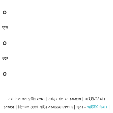
০
সুস্থ
০
মৃত্যু
০
ন্যাশনাল কল সেন্টার
৩৩৩
| স্বাস্থ্য বাতায়ন
১৬২৬৩
| আইইডিসিআর
১০৬৫৫
| বিশেষজ্ঞ হেলথ লাইন
০৯৬১১৬৭৭৭৭৭
| সূত্র -
আইইডিসিআর
|