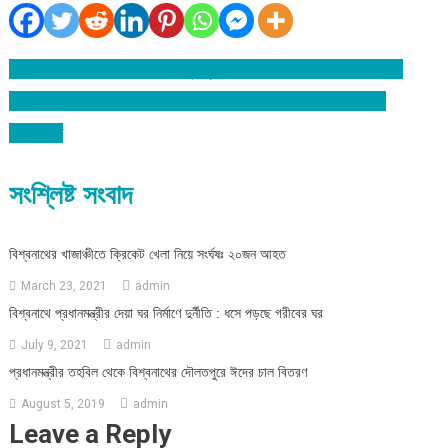
সাংবাদিক মোয়াজ্জেম হোসেন নান্নুর মৃত্যুতে বিশ্বনাথ প্রেসক্লাবের শোক
Post
বাংলাদেশের জনসংখ্যা নিয়ন্ত্রন বিশ্বে নন্দিত হলেও কর্মচারিরা নিন্দিত ও
navigation
অবহেলিত
সংশ্লিষ্ট সংবাদ
বিশ্বনাথের খাজাঞ্চীতে ক্রিকেট খেলা নিয়ে সংর্ঘষঃ ২০জন আহত
March 23, 2021
admin
বিশ্বনাথে প্রধানমন্ত্রীর দেয়া ঘর নির্মাণে দুর্নীতি : ধসে পড়ছে গরীবের ঘর
July 9, 2021
admin
প্রধানমন্ত্রীর তহবিল থেকে বিশ্বনাথের দৌলতপুরে ঈদের চাল বিতরণ
August 5, 2019
admin
Leave a Reply