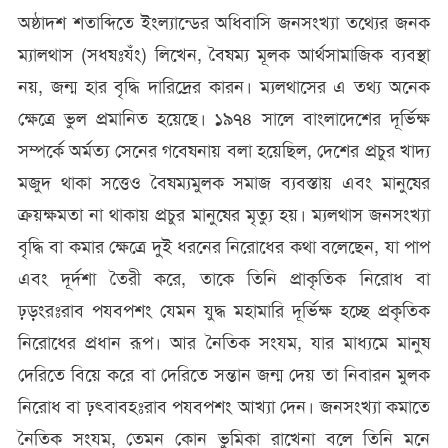
অষ্ঠাদশ শতাব্দিতে ইংল্যান্ডের অধিবাসি জনসংখ্যা তথ্যের জনক
ম্যালথাস (সধষঃযঁং) লিখেন, বৈষম্য মূলক আর্থসামাজিক ব্যবস্থা
নয়, জন্ম হার বৃদ্ধি দারিদ্রের কারন। ম্যলথাসের এ তথ্য অনেক
ক্ষেত্রে ভুল প্রমানিত হয়েছে। ১৯৭৪ সালে বাংলাদেশের দূর্ভিক্ষ
সম্পর্কে অর্মত্য সেনের গবেষনায় বলা হয়েছিল, দেশের প্রচুর খাদ্য
মজুদ থাকা সত্তেও বৈষম্যমুলক সমাজ ব্যবস্তায় এবং মানুষের
ক্রয়ক্ষমতা না থাকায় প্রচুর মানুষের মৃত্যু হয়। ম্যলথাস জনসংখ্যা
বৃদ্ধি বা কমার ক্ষেত্রে দুই ধরনের নিরোধের কথা বলেছেন, যা পাপ
এবং দূর্দশা তৈরী করে, তাকে তিনি প্রাকৃতিক নিরোধ বা
ঢ়ড়ংরঃরাব পযবপশং যেমন যুদ্ধ মহামারি দূর্ভিক্ষ হচ্ছে প্রকৃতিক
নিরোধের প্রধান রূপ। আর নৈতিক সংযম, যার মাধ্যমে মানুষ
দেরিতে বিয়ে করে বা দেরিতে সন্তান জন্ম দেয় তা নিবারন মুলক
নিরোধ বা ঢ়ৎবাবহঃরাব পযবপশং আখ্যা দেন। জনসংখ্যা কমাতে
নৈতিক সংযম, তেমন কোন ভুমিকা রাখেনা বলে তিনি মনে