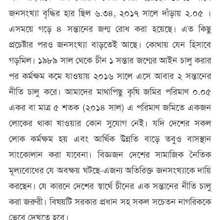
জনসংখ্যা বৃদ্ধির হার ছিল ৬.৩৪, ২০১৭ সালে দাঁড়ায় ২.০৫ ।
এসময়ে গড়ে ৪ সন্তানের জন্ম রোধ করা হয়েছে। এত কিছু
প্রচেষ্টার পরও জনসংখ্যা বাড়তেই আছে। কোথায় যেন হিসাবে
গড়মিল। ১৯৮৯ সাল থেকে চীন ১ সন্তার জন্মের আইন চালু করার
পর কর্মক্ষম কমে যাওয়ায় ২০১৬ সালে এসে আবার ২ সন্তানের
নীতি চালু করে। আমাদের মাথাপিছু কৃষি জমির পরিমাণ ০.০৫
একর বা মাত্র ৫ শতক (২০১৪ সাল) এ পরিমাণ জমিতে একজন
লোকের থাকা খাওয়ার কোন সুযোগ নেই। যদি দেশের সকল
লোক কর্মক্ষম হয় এবং আর্থিক উন্নতি বাড়ে তবুও বাসস্থান
সাংকোলান করা যাবেনা। বিজ্ঞজন দেশের সামাজিক নৈতিক
মূল্যবোধের যে অবক্ষয় ঘটছে-এজন্য অতিরিক্ত জনসংখ্যাকে দায়ি
করছেন। যে কারনে দেশের স্বার্থে চীনের এক সন্তানের নীতি চালু
করা জরুরী। বিষয়টি সরকার প্রধান সহ সকল সচেতন নাগরিককে
ভেবে দেখতে হবে।