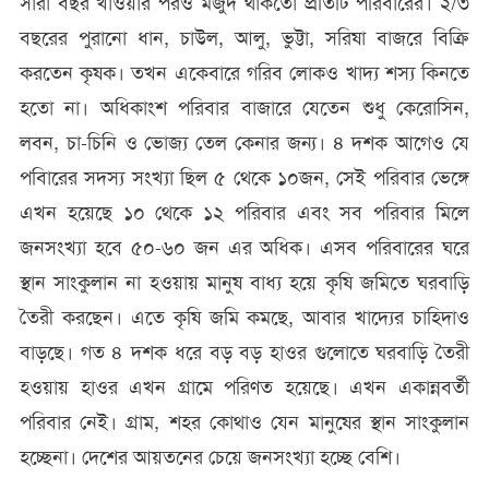
সারা বছর খাওয়ার পরও মজুদ থাকতো প্রতিটি পরিবারের। ২/৩
বছরের পুরানো ধান, চাউল, আলু, ভুট্টা, সরিষা বাজরে বিক্রি
করতেন কৃষক। তখন একেবারে গরিব লোকও খাদ্য শস্য কিনতে
হতো না। অধিকাংশ পরিবার বাজারে যেতেন শুধু কেরোসিন,
লবন, চা-চিনি ও ভোজ্য তেল কেনার জন্য। ৪ দশক আগেও যে
পবিারের সদস্য সংখ্যা ছিল ৫ থেকে ১০জন, সেই পরিবার ভেঙ্গে
এখন হয়েছে ১০ থেকে ১২ পরিবার এবং সব পরিবার মিলে
জনসংখ্যা হবে ৫০-৬০ জন এর অধিক। এসব পরিবারের ঘরে
স্থান সাংকুলান না হওয়ায় মানুষ বাধ্য হয়ে কৃষি জমিতে ঘরবাড়ি
তৈরী করছেন। এতে কৃষি জমি কমছে, আবার খাদ্যের চাহিদাও
বাড়ছে। গত ৪ দশক ধরে বড় বড় হাওর গুলোতে ঘরবাড়ি তৈরী
হওয়ায় হাওর এখন গ্রামে পরিণত হয়েছে। এখন একান্নবর্তী
পরিবার নেই। গ্রাম, শহর কোথাও যেন মানুষের স্থান সাংকুলান
হচ্ছেনা। দেশের আয়তনের চেয়ে জনসংখ্যা হচ্ছে বেশি।