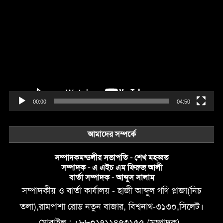
Video
Player
00:00
04:50
আমাদের সম্পর্কে
সম্পাদকমন্ডলীর সভাপতি - শেখ মহব্বত
সম্পাদক - এ এইচ এম ফিরুজ আলী
বার্তা সম্পাদক - আব্দুস সালাম
সম্পাদকীয় ও বার্তা কার্যালয় - হাজী আব্দুল গণি প্লাজা(নিচ
তলা),রামপাশা রোড নতুন বাজার, বিশ্বনাথ-৩১৩০,সিলেট।
মোবাইল : +৮৮০১৭১১৪৭৩১৫৫ (সম্পাদক) ,