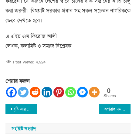
করছেন। যে কারনে দেশের স্বার্থে চীনের এক সন্তানের নীতি চালু
করা জরুরী। বিষয়টি সরকার প্রধান সহ সকল সচেতন নাগরিককে
ভেবে দেখতে হবে।
এ এইচ এম ফিরোজ আলী
লেখক, কলামিষ্ট ও সমাজ বিশ্লেষক
Post Views:
4,924
শেয়ার করুন
0
Shares
Post
বৃষ্টি আর পাহাড়ি ঢলে সুরমা নদীর পানির বিপদসীমার ওপরে
অপরাধ দমনে পুলিশ-জনগণের সু-সম্পর্ক প্রয়োজন: বিশ্বনাথে এসপি ফরিদ উদ্দিন
navigation
সংশ্লিষ্ট সংবাদ