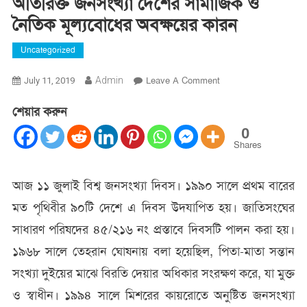
অতিরিক্ত জনসংখ্যা দেশের সামাজিক ও
নৈতিক মূল্যবোধের অবক্ষয়ের কারন
Uncategorized
On
Admin
Leave A Comment
July 11, 2019
অতিরিক্ত
শেয়ার করুন
জনসংখ্যা
দেশের
0
সামাজিক
Shares
ও
নৈতিক
আজ ১১ জুলাই বিশ্ব জনসংখ্যা দিবস। ১৯৯০ সালে প্রথম বারের
মূল্যবোধের
মত পৃথিবীর ৯০টি দেশে এ দিবস উদযাপিত হয়। জাতিসংঘের
অবক্ষয়ের
কারন
সাধারণ পরিষদের ৪৫/২১৬ নং প্রস্তাবে দিবসটি পালন করা হয়।
১৯৬৮ সালে তেহরান ঘোষনায় বলা হয়েছিল, পিতা-মাতা সন্তান
সংখ্যা দুইয়ের মাঝে বিরতি দেয়ার অধিকার সংরক্ষণ করে, যা মুক্ত
ও স্বাধীন। ১৯৯৪ সালে মিশরের কায়রোতে অনুষ্টিত জনসংখ্যা