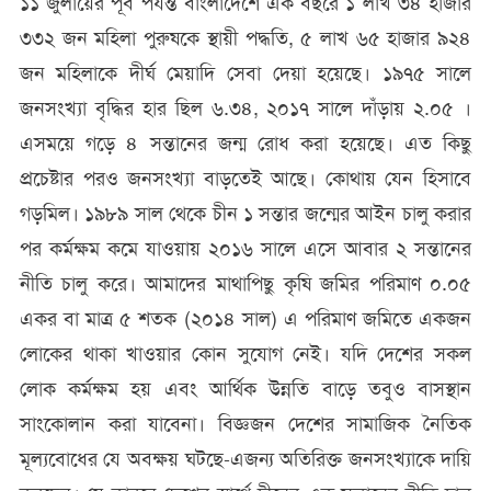
১১ জুলায়ের পূর্ব পর্যন্ত বাংলাদেশে এক বছরে ১ লাখ ৩৪ হাজার
৩৩২ জন মহিলা পুরুষকে স্থায়ী পদ্ধতি, ৫ লাখ ৬৫ হাজার ৯২৪
জন মহিলাকে দীর্ঘ মেয়াদি সেবা দেয়া হয়েছে। ১৯৭৫ সালে
জনসংখ্যা বৃদ্ধির হার ছিল ৬.৩৪, ২০১৭ সালে দাঁড়ায় ২.০৫ ।
এসময়ে গড়ে ৪ সন্তানের জন্ম রোধ করা হয়েছে। এত কিছু
প্রচেষ্টার পরও জনসংখ্যা বাড়তেই আছে। কোথায় যেন হিসাবে
গড়মিল। ১৯৮৯ সাল থেকে চীন ১ সন্তার জন্মের আইন চালু করার
পর কর্মক্ষম কমে যাওয়ায় ২০১৬ সালে এসে আবার ২ সন্তানের
নীতি চালু করে। আমাদের মাথাপিছু কৃষি জমির পরিমাণ ০.০৫
একর বা মাত্র ৫ শতক (২০১৪ সাল) এ পরিমাণ জমিতে একজন
লোকের থাকা খাওয়ার কোন সুযোগ নেই। যদি দেশের সকল
লোক কর্মক্ষম হয় এবং আর্থিক উন্নতি বাড়ে তবুও বাসস্থান
সাংকোলান করা যাবেনা। বিজ্ঞজন দেশের সামাজিক নৈতিক
মূল্যবোধের যে অবক্ষয় ঘটছে-এজন্য অতিরিক্ত জনসংখ্যাকে দায়ি