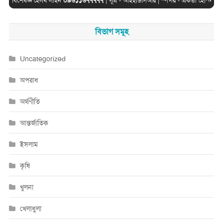
বিশেষজ্ঞ হেলথ লাইন
০৯৬১১৬৭৭৭৭৭
| সূত্র -
আইইডিসিআর
| স্পন্সর -
একতা হোস্ট
বিভাগ সমূহ
Uncategorized
অপরাধ
অর্থণীতি
আন্তর্জাতিক
ইসলাম
কৃষি
খুলনা
খেলাধুলা