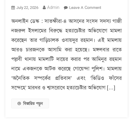
On
Admin
Leave A Comment
July 22, 2026
এমপি
অনলাইন ডেস্ক : সাতক্ষীরা-৪ আসনের সংসদ সদস্য গাজী
গাজী
নজরুল
নজরুল ইসলামের বিরুদ্ধে হত্যাচেষ্টার অভিযোগে মামলা
ইসলামসহ
করেছেন তার গাড়িচালক ওবায়দুর রহমান। এই মামলায়
পাঁচজনের
বিরুদ্ধে
আরও চারজনকে আসামি করা হয়েছে। মঙ্গলবার রাতে
মামলা,
পল্লবী থানায় মামলাটি দায়ের করার পর আমিনুর রহমান
একজন
নামে একজনকে আটক করেছে গোয়েন্দা পুলিশ। মামলায়
কারাগারে
‘অনৈতিক সম্পর্কের প্রতিবাদ’ এবং ‘ভিডিও ফাঁসের
সন্দেহে’ মারধর ও শ্বাসরোধে হত্যাচেষ্টার অভিযোগ […]
বিস্তারিত পড়ুন