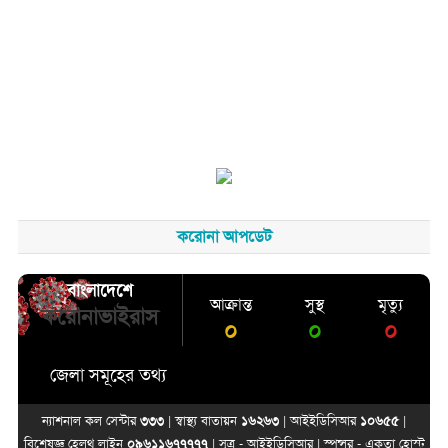
করোনা আপডেট
বাংলাদেশে
আক্রান্ত
সুস্থ
মৃত্যু
করোনাভাইরাস
০
০
০
জেলা সমূহের তথ্য
ন্যাশনাল কল সেন্টার
৩৩৩
| স্বাস্থ্য বাতায়ন
১৬২৬৩
| আইইডিসিআর
১০৬৫৫
|
বিশেষজ্ঞ হেলথ লাইন
০৯৬১১৬৭৭৭৭৭
| সূত্র -
আইইডিসিআর
| স্পন্সর -
একতা হোস্ট