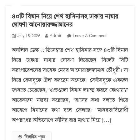
৪০টি বিমান নিয়ে শেখ হাসিনাসহ ঢাকায় নামার
ঘোষণা আনোয়ারুজ্জামানের
On
Admin
Leave A Comment
July 15, 2026
৪০টি
‎অনলািন ডেস্ক :: ডিসেম্বরে শেখ হাসিনার সঙ্গে ৪০টি বিমান
বিমান
নিয়ে
নিয়ে ঢাকায় নামার ঘোষণা দিয়েছেন সিলেট সিটি
শেখ
করপোরেশনের সাবেক মেয়র আনোয়ারুজ্জামান চৌধুরী। যা
হাসিনাসহ
ঢাকায়
নিয়ে ফেসবুকে ‘ট্রল’ করছেন অনেকে। ফেইসবুকে একজন
নামার
জানতে চেয়েছেন, ‘এতগুলো বিমান ল্যান্ড করবে কোথায়?’
ঘোষণা
আরেকজন মন্তব্য করেছেন, ‘বাসের কথা বলতে গিয়ে
আনোয়ারুজ্জামানের
আবেগে বিমানের কথা বলে ফেলছে। ’মানবতাবিরোধী
অপরাধের অভিযোগে ফাঁসির রায় মাথায় নিয়ে […]
বিস্তারিত পড়ুন