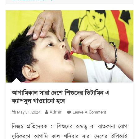
আগামিকাল সারা দেশে শিশুদের ভিটামিন এ
ক্যাপসুল খাওয়ানো হবে
On
Admin
Leave A Comment
May 31, 2024
আগামিকাল
নিজস্ব প্রতিদেবক :: শিশুদের অন্ধত্ব বা রাতকানা রোগ
সারা
দেশে
দুরিকরণে আগামি কাল শনিবার সারা দেশের ইপিআই