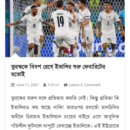
তুরস্ককে বিবশ রেখে ইতালির শুরু ফেবারিটের
মতোই
On
Admin
Leave A Comment
June 11, 2021
তুরস্ককে
তুরস্কের তরুণ দলে প্রতিভার কমতি নেই। কিন্তু প্রতিভা কি
বিবশ
রেখে
ইতালিরও কম আছে নাকি! তারওপর রবার্তো মানচিনির
ইতালির
অধীনে চিরায়ত ইতালিয়ান ঢংয়ের বাইরে এসে আধুনিক
শুরু
ফেবারিটের
গতিশীল ফুটবলে দাপুটে দেখাচ্ছে ইতালিকে। এই ইউরোতে