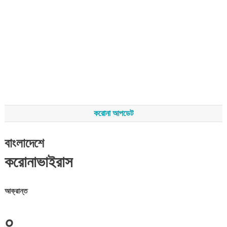
করোনা আপডেট
বাংলাদেশে
করোনাভাইরাস
আক্রান্ত
০