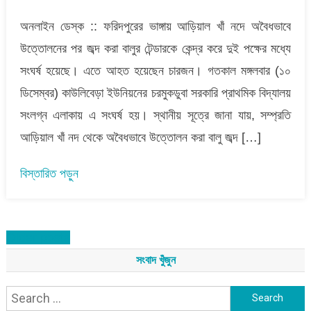
বালুর
অনলাইন ডেস্ক :: ফরিদপুরের ভাঙ্গায় আড়িয়াল খাঁ নদে অবৈধভাবে
টেন্ডার
ঘিরে
উত্তোলনের পর জব্দ করা বালুর টেন্ডারকে কেন্দ্র করে দুই পক্ষের মধ্যে
আওয়ামীলীগ
সংঘর্ষ হয়েছে। এতে আহত হয়েছেন চারজন। গতকাল মঙ্গলবার (১০
বিএনপি
সং-
ডিসেম্বর) কাউলিবেড়া ইউনিয়নের চরমুকডুবা সরকারি প্রাথমিক বিদ্যালয়
ঘ-
সংলগ্ন এলাকায় এ সংঘর্ষ হয়। স্থানীয় সূত্রে জানা যায়, সম্প্রতি
র্ষে,
আড়িয়াল খাঁ নদ থেকে অবৈধভাবে উত্তোলন করা বালু জব্দ […]
আহত-৪
বিস্তারিত পড়ুন
Posts
Older posts
navigation
সংবাদ খুঁজুন
Search