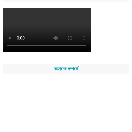
আমাদের সম্পর্কে
সম্পাদকমন্ডলীর সভাপতি - শেখ মহব্বত
সম্পাদক - এ এইচ এম ফিরুজ আলী
বার্তা সম্পাদক - আব্দুস সালাম
সম্পাদকীয় ও বার্তা কার্যালয় - হাজী আব্দুল গণি প্লাজা(নিচ তলা),রামপাশা রোড
নতুন বাজার, বিশ্বনাথ-৩১৩০,সিলেট।
মোবাইল : +৮৮০১৭১১৪৭৩১৫৫ (সম্পাদক) , +৮৮০১৭১১০৬৭১৯২ (বার্তা
সম্পাদক)