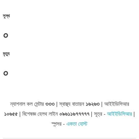
সুস্থ
০
মৃত্যু
০
জেলা সমূহের তথ্য
ন্যাশনাল কল সেন্টার
৩৩৩
| স্বাস্থ্য বাতায়ন
১৬২৬৩
| আইইডিসিআর
১০৬৫৫
| বিশেষজ্ঞ হেলথ লাইন
০৯৬১১৬৭৭৭৭৭
| সূত্র -
আইইডিসিআর
|
স্পন্সর -
একতা হোস্ট