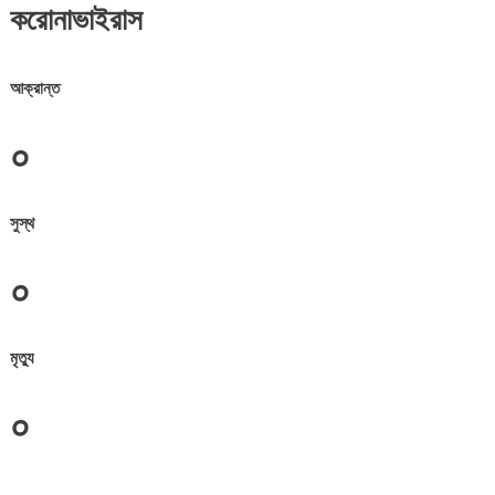
করোনাভাইরাস
আক্রান্ত
০
সুস্থ
০
মৃত্যু
০
জেলা সমূহের তথ্য