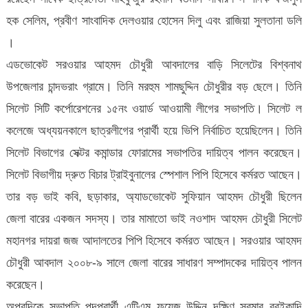
হক সেলিম, প্রবীণ সাংবাদিক দেলওয়ার হোসেন দিলু এবং রাজিয়া সুলতানা ডলি
।
এডভোকেট সরওয়ার আহমদ চৌধুরী আবদালের বাড়ি সিলেটের বিশ্বনাথ
উপজেলার চান্দভরাং গ্রামে। তিনি মরহুম শামছুদ্দিন চৌধুরীর বড় ছেলে। তিনি
সিলেট সিটি কর্পোরেশনের ১৫নং ওয়ার্ড আওয়ামী লীগের সভাপতি। সিলেট ল
কলেজে অধ্যয়নকালে ছাত্রলীগের প্রার্থী হয়ে ভিপি নির্বাচিত হয়েছিলেন। তিনি
সিলেট বিভাগের সেক্টর কমান্ডার ফোরামের সভাপতির দায়িত্ব পালন করেছেন।
সিলেট বিভাগীয় দ্রুত বিচার ট্রাইবুনালের স্পেশাল পিপি হিসেবে কর্মরত আছেন।
তার বড় ভাই কবি, ছড়াকার, অ্যাডভোকেট সুফিয়ান আহমদ চৌধুরী ছিলেন
জেলা বারের একজন সদস্য। তার মামাতো ভাই নওশাদ আহমদ চৌধুরী সিলেট
মহানগর দায়রা জজ আদালতের পিপি হিসেবে কর্মরত আছেন। সরওয়ার আহমদ
চৌধুরী আবদাল ২০০৮-৯ সালে জেলা বারের সাধারণ সম্পাদকের দায়িত্ব পালন
করেছেন।
অপরদিকে সভাপতি পদপ্রার্থী এটিএম ফয়েজ উদ্দিন দক্ষিণ সুরমার বরইকান্দি