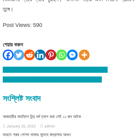
তুঙ্গে।
Post Views:
590
শেয়ার করুন
ঐতিহাসিক ১০ জানুয়ারী স্বাধীন বাংলাদেশের পূর্ণতা অর্জনের দিন
Post
বিশ্বনাথে বাস-সিএনজি মুখোমুখি সংঘর্ষে নিহত-১ : আহত-২
navigation
সংশ্লিষ্ট সংবাদ
আজহারীর মাহফিলে হিন্দু ধর্ম ত্যাগ করা সেই ১১ জন আটক
January 26, 2020
admin
ভারতে গরুর গোশত থাকার সন্দেহে মাদ্রাসায় আগুন