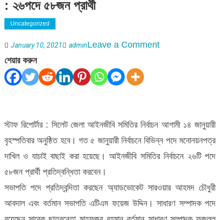
: ২৬পদে ৫৮জন প্রার্থী
Uncategorized
on
Leave a Comment
January 10, 2021
admin
১৪
শেয়ার করুন
জানুয়ারী
সিলেট
জেলা
আইনজীবি
স্টাফ রিপোর্টার : সিলেট জেলা আইনজীবি সমিতির নির্বাচন আগামী ১৪ জানুয়ারী
সমিতির
বৃহস্পতিবার অনুষ্ঠিত হবে। গত ৫ জানুয়ারী নির্বাচনে বিভিন্ন পদে মনোনয়নপত্র
নির্বাচন
দাখিল ও যাচাই বাছাই করা হয়েছে। আইনজীবি সমিতির নির্বাচনে ২৬টি পদে
:
৫৮জন প্রার্থী প্রতিদ্বন্ধিতা করবেন।
২৬পদে
সভাপতি পদে প্রতিদ্বন্দিতা করছেন অ্যাডভোকেট সারওয়ার আহমদ চৌধুরী
৫৮জন
আবদাল এবং বর্তমান সভাপতি এটিএম ফয়েজ উদ্দিন। সাধারণ সম্পাদক পদে
প্রার্থী
রয়েছেন সাবেক ছাত্রনেতা মাহফুজুর রহমান বর্তমান সাধারণ সম্পাদক ফজলুল