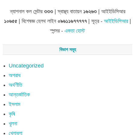
ন্যাশনাল কল সেন্টার
৩৩৩
| স্বাস্থ্য বাতায়ন
১৬২৬৩
| আইইডিসিআর
১০৬৫৫
| বিশেষজ্ঞ হেলথ লাইন
০৯৬১১৬৭৭৭৭৭
| সূত্র -
আইইডিসিআর
|
স্পন্সর -
একতা হোস্ট
বিভাগ সমূহ
Uncategorized
অপরাধ
অর্থণীতি
আন্তর্জাতিক
ইসলাম
কৃষি
খুলনা
খেলাধুলা