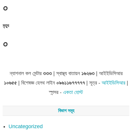
০
মৃত্যু
০
জেলা সমূহের তথ্য
ন্যাশনাল কল সেন্টার
৩৩৩
| স্বাস্থ্য বাতায়ন
১৬২৬৩
| আইইডিসিআর
১০৬৫৫
| বিশেষজ্ঞ হেলথ লাইন
০৯৬১১৬৭৭৭৭৭
| সূত্র -
আইইডিসিআর
|
স্পন্সর -
একতা হোস্ট
বিভাগ সমূহ
Uncategorized