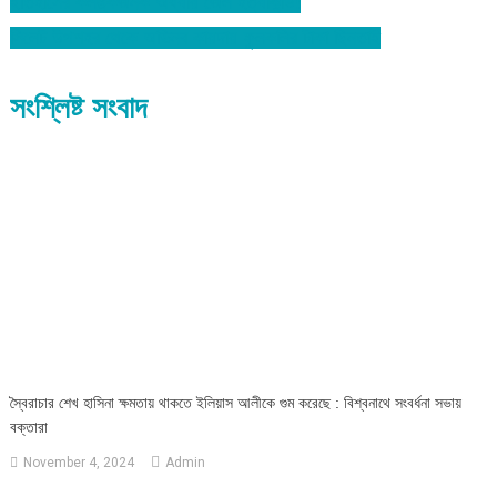
ইতিহাসের কলঙ্কজনক অধ্যায় জেল হত্যাকান্ড!
Post
সিলেট উপশহর থেকে অভিনব কায়দায় ফুলকলির টাকা ছিনতাই
navigation
সংশ্লিষ্ট সংবাদ
স্বৈরাচার শেখ হাসিনা ক্ষমতায় থাকতে ইলিয়াস আলীকে গুম করেছে : বিশ্বনাথে সংবর্ধনা সভায়
বক্তারা
November 4, 2024
Admin