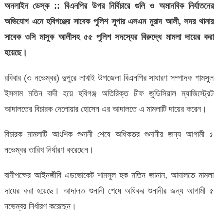
৫৪
অনলাইন ডেস্ক :: বিএনপির উপর নির্বিচারে গুলি ও অমানবিক নির্যাতনের
পুলিশ
অভিযোগ এনে হবিগঞ্জের সাবেক পুলিশ সুপার এসএম মুরাদ আলী, সদর থানার
সদস্যের
সাবেক ওসি মাসুক আলীসহ ৫৫ পুলিশ সদস্যের বিরুদ্ধে মামলা দায়ের করা
বিরুদ্ধে
হয়েছে।
মামলা
রবিবার (৩ নভেম্বর) দুপুরে লাখাই উপজেলা বিএনপির সাধারণ সম্পাদক শামসুল
ইসলাম মতিন বাদী হয়ে হবিগঞ্জ অতিরিক্ত চীফ জুডিসিয়াল ম্যাজিস্ট্রেট
আদালতের বিচারক দেলোয়ার হোসেন এর আদালতে এ মামলাটি দায়ের করেন।
বিচারক মামলাটি আংশিক শুনানী শেষে অধিকতর শুনানীর জন্য আগামী ৫
নভেম্বর তারিখ নির্ধারণ করেছেন।
বাদীপক্ষের আইনজীবি এডভোকেট শামসুল হক মতিন জানান, আদালতে মামলা
দায়ের করা হয়েছে। আদালত শুনানী শেষে অধিকর শুনানীর জন্য আগামী ৫
নভেম্বর নির্ধারণ করেছেন।