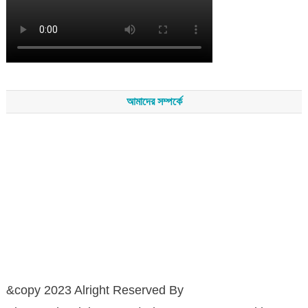
আমাদের সম্পর্কে
সম্পাদকমন্ডলীর সভাপতি - শেখ মহব্বত
সম্পাদক - এ এইচ এম ফিরুজ আলী
বার্তা সম্পাদক - আব্দুস সালাম
সম্পাদকীয় ও বার্তা কার্যালয় - হাজী আব্দুল গণি প্লাজা(নিচ তলা),রামপাশা রোড
নতুন বাজার, বিশ্বনাথ-৩১৩০,সিলেট।
মোবাইল : +৮৮০১৭১১৪৭৩১৫৫ (সম্পাদক) , +৮৮০১৭১১০৬৭১৯২ (বার্তা
সম্পাদক)
&copy 2023 Alright Reserved By