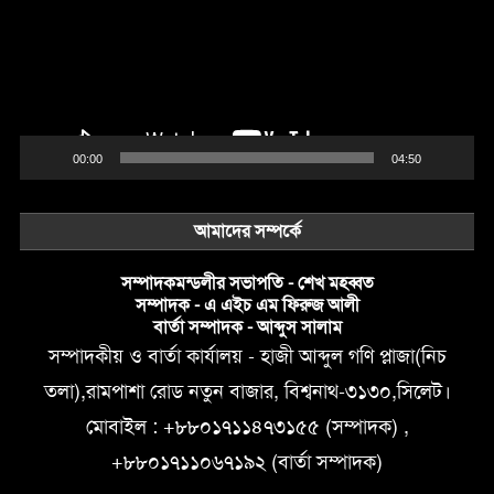
00:00
04:50
আমাদের সম্পর্কে
সম্পাদকমন্ডলীর সভাপতি - শেখ মহব্বত
সম্পাদক - এ এইচ এম ফিরুজ আলী
বার্তা সম্পাদক - আব্দুস সালাম
সম্পাদকীয় ও বার্তা কার্যালয় - হাজী আব্দুল গণি প্লাজা(নিচ
তলা),রামপাশা রোড নতুন বাজার, বিশ্বনাথ-৩১৩০,সিলেট।
মোবাইল : +৮৮০১৭১১৪৭৩১৫৫ (সম্পাদক) ,
+৮৮০১৭১১০৬৭১৯২ (বার্তা সম্পাদক)