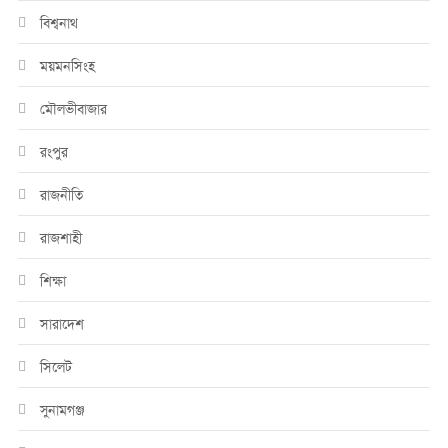
বিশ্বনাথ
ময়মনসিংহ
মৌলভীবাজার
রংপুর
রাজনীতি
রাজশাহী
শিক্ষা
সারাদেশ
সিলেট
সুনামগঞ্জ