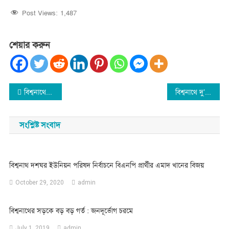
Post Views:
1,487
শেয়ার করুন
Post
বিশ্বনাথে অধ্যক্ষকে কটুক্তি : সৎপুর কামিল মাদরাসা বন্ধ : পরীক্ষা স্থগিত
বিশ্বনাথে দু’পক্ষের সংর্ঘষে মৎস ব্যবসায়ী নিহত
navigation
সংশ্লিষ্ট সংবাদ
বিশ্বনাথ দশঘর ইউনিয়ন পরিষদ নির্বাচনে বিএনপি প্রার্থীর এমাদ খানের বিজয়
October 29, 2020
admin
বিশ্বনাথের সড়কে বড় বড় গর্ত : জনদূর্ভোগ চরমে
July 1, 2019
admin