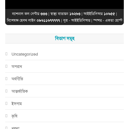
জেলা সমূহের তথ্য
ন্যাশনাল কল সেন্টার
৩৩৩
| স্বাস্থ্য বাতায়ন
১৬২৬৩
| আইইডিসিআর
১০৬৫৫
|
বিশেষজ্ঞ হেলথ লাইন
০৯৬১১৬৭৭৭৭৭
| সূত্র -
আইইডিসিআর
| স্পন্সর -
একতা হোস্ট
বিভাগ সমূহ
Uncategorized
অপরাধ
অর্থণীতি
আন্তর্জাতিক
ইসলাম
কৃষি
খুলনা