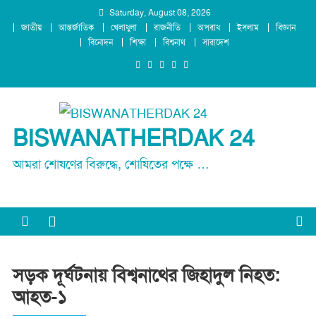
Skip
Saturday, August 08, 2026
জাতীয়
আন্তর্জাতিক
খেলাধুলা
রাজনীতি
অপরাধ
ইসলাম
বিজ্ঞান
to
বিনোদন
শিক্ষা
বিশ্বনাথ
সারাদেশ
content
BISWANATHERDAK 24
আমরা শোষণের বিরুদ্ধে, শোষিতের পক্ষে …
সড়ক দূর্ঘটনায় বিশ্বনাথের জিহাদুল নিহত:
আহত-১