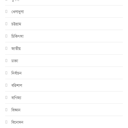
খেলাধুলা
চট্টগ্রাম
চিকিৎসা
জাতীয়
ঢাকা
নির্বাচন
বরিশাল
বাণিজ্য
বিজ্ঞান
বিনোদন