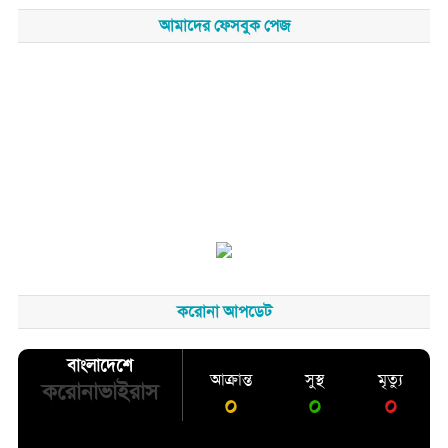
আমাদের ফেসবুক পেজ
করোনা আপডেট
বাংলাদেশে
আক্রান্ত
সুস্থ
মৃত্যু
করোনাভাইরাস
০
০
০